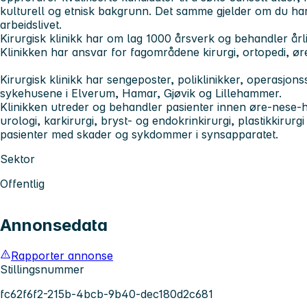
kulturell og etnisk bakgrunn. Det samme gjelder om du har
arbeidslivet.
Kirurgisk klinikk
har om lag 1000 årsverk og behandler årl
Klinikken har ansvar for fagområdene kirurgi, ortopedi, ø
Kirurgisk klinikk har sengeposter, poliklinikker, operasjons
sykehusene i Elverum, Hamar, Gjøvik og Lillehammer.
Klinikken utreder og behandler pasienter innen øre-nese-ha
urologi, karkirurgi, bryst- og endokrinkirurgi, plastikkirurgi
pasienter med skader og sykdommer i synsapparatet.
Sektor
Offentlig
Annonsedata
Rapporter annonse
Stillingsnummer
fc62f6f2-215b-4bcb-9b40-dec180d2c681