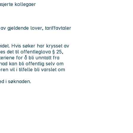
asjerte kollegaer
 av gjeldende lover, tariffavtaler
beidet. Hvis søker har krysset av
s det til offentleglova § 25,
eriene for å bli unntatt fra
ad kan bli offentlig selv om
n vil i tilfelle bli varslet om
ed i søknaden.