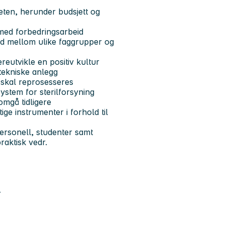
eten, herunder budsjett og
med forbedringsarbeid
eid mellom ulike faggrupper og
reutvikle en positiv kultur
tekniske anlegg
 skal reprosesseres
system for sterilforsyning
omgå tidligere
ge instrumenter i forhold til
ersonell, studenter samt
raktisk vedr.
r