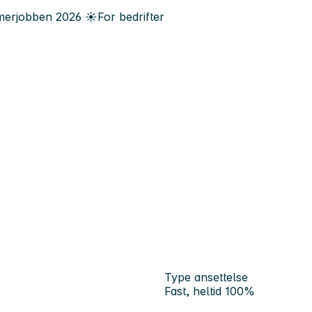
erjobben
2026
☀️
For bedrifter
Type ansettelse
Fast, heltid 100%