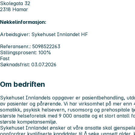
Skolegata 32
2318 Hamar
Nøkkelinformasjon:
Arbeidsgiver: Sykehuset Innlandet HF
Referansenr.: 5098522263
Stillingsprosent: 100%
Fast
Søknadsfrist: 03.07.2026
Om bedriften
Sykehuset Innlandets
oppgaver er pasientbehandling, utd
av pasienter og pårørende. Vi har virksomhet på mer enn 4
somatikk, psykisk helsevern, rusomsorg og prehospitale tj
største helseforetak med 9 000 ansatte og et stort antall f
største kompetansemiljø.
Sykehuset Innlandet
ønsker at våre ansatte skal gjenspei
oppfordrer kvalifiserte kandidater til å søke uansett alder,