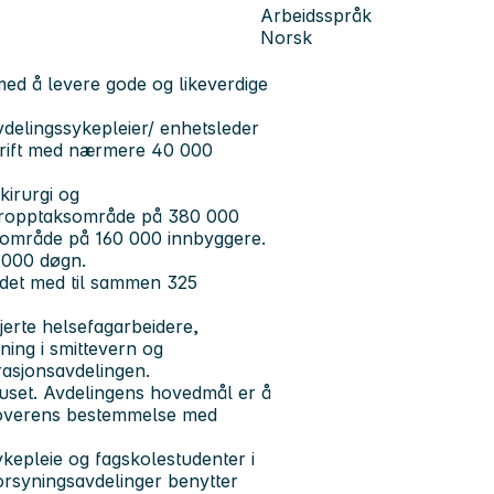
Arbeidsspråk
Norsk
ed å levere gode og likeverdige
vdelingssykepleier/ enhetsleder
drift med nærmere 40 000
kirurgi og
mæropptaksområde på 380 000
sområde på 160 000 innbyggere.
7000 døgn.
det med til sammen 325
jerte helsefagarbeidere,
ning i smittevern og
erasjonsavdelingen.
huset. Avdelingens hovedmål er å
 i overens bestemmelse med
ykepleie og fagskolestudenter i
forsyningsavdelinger benytter