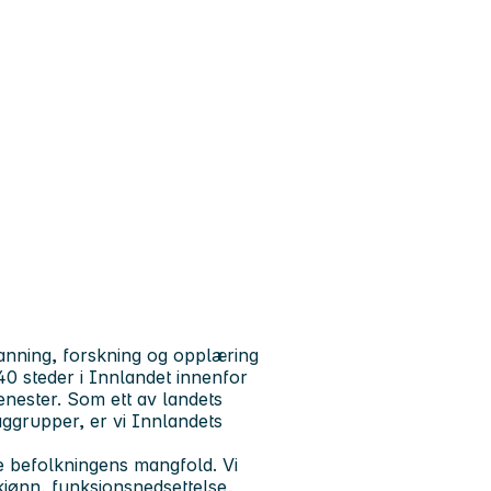
anning, forskning og opplæring
0 steder i Innlandet innenfor
enester. Som ett av landets
aggrupper, er vi Innlandets
le befolkningens mangfold. Vi
 kjønn, funksjonsnedsettelse,