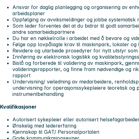
Ansvar for daglig planlegging og organisering av enh
arbeidsplaner
Oppfølging av avviksmeldinger og jobbe systematisk 
Som leder forventes det at du bidrar til godt samarb
andre samarbeidspartnere
Du har en nøkkelrolle i arbeidet med å bevare og vide
Følge opp lovpålagte krav til maskinpark, lokaler og 
Revidere og utarbeide prosedyrer for nytt utstyr som
Innføring av elektronisk logistikk og kvalitetsstyrings
Bistå og forberede til validering av maskinpark, gjenn
valideringsrapporter, og finne fram nødvendige og rikti
rapport
Undervisning/ veiledning av medarbeidere, renholdsp
undervisning for operasjonssykepleiere teoretisk og p
instrumentbehandling
Kvalifikasjoner
Autorisert sykepleier eller autorisert helsefagarbeide
Ønskelig med ledererfaring
Kjennskap til GAT/ Personalportalen
Gode kommunikasjonsevner