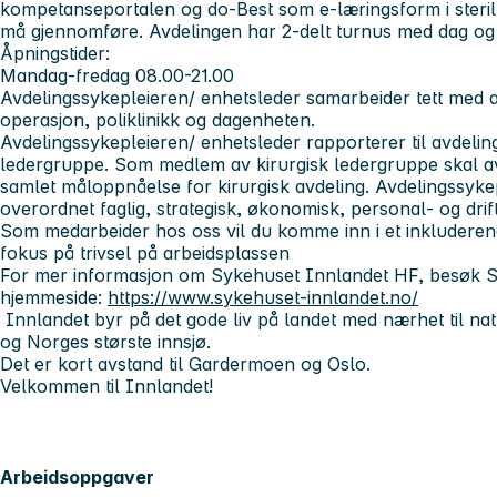
kompetanseportalen og do-Best som e-læringsform i steri
må gjennomføre. Avdelingen har 2-delt turnus med dag og
Åpningstider:
Mandag-fredag 08.00-21.00
Avdelingssykepleieren/ enhetsleder samarbeider tett med 
operasjon, poliklinikk og dagenheten.
Avdelingssykepleieren/ enhetsleder rapporterer til avdelings
ledergruppe. Som medlem av kirurgisk ledergruppe skal avd
samlet måloppnåelse for kirurgisk avdeling. Avdelingssykep
overordnet faglig, strategisk, økonomisk, personal- og dri
Som medarbeider hos oss vil du komme inn i et inkluderen
fokus på trivsel på arbeidsplassen
For mer informasjon om Sykehuset Innlandet HF, besøk 
hjemmeside:
https://www.sykehuset-innlandet.no/
Innlandet byr på det gode liv på landet med nærhet til nature
og Norges største innsjø.
Det er kort avstand til Gardermoen og Oslo.
Velkommen til Innlandet!
Arbeidsoppgaver