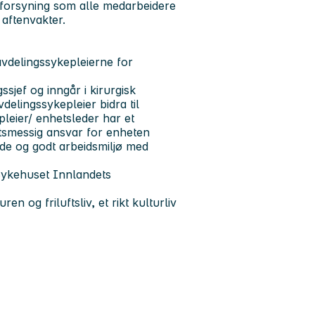
lforsyning som alle medarbeidere
 aftenvakter.
avdelingssykepleierne for
sjef og inngår i kirurgisk
elingssykepleier bidra til
leier/ enhetsleder har et
ftsmessig ansvar for enheten
de og godt arbeidsmiljø med
Sykehuset Innlandets
n og friluftsliv, et rikt kulturliv