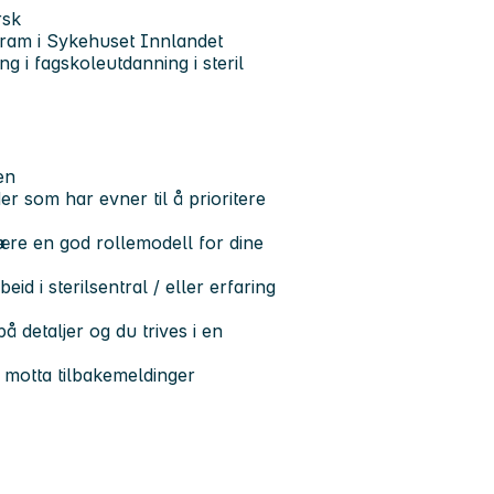
rsk
gram i Sykehuset Innlandet
ng i fagskoleutdanning i steril
gen
er som har evner til å prioritere
være en god rollemodell for dine
eid i sterilsentral / eller erfaring
å detaljer og du trives i en
 motta tilbakemeldinger