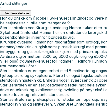
Antall stillinger
1
Vis flere detaljer
Har du ønske om å jobbe i Sykehuset Innlandet og være m
helsetjenester til alle som trenger det?
Sterilsentralen ved Kirurgisk avdeling Hamar søker etter a
Sykehuset Innlandet Hamar har en omfattende kirurgisk 
pasientkontakter innenfor bløtdelskirurgi.
Kirurgisk avdeling Hamar har fagområder som urologi, kar
mamma/endokrinkirurgisk samt plastikk-kirurgi med pri
innbyggere og gastrokirurgisk seksjon med primæropptak
Av disse utgjør mellom 2500 og 3000 dagkirurgi og 6500-
Vi er også traumesykehuset for "gamle" Hedmark i Innlan
traumemottak i året.
Sterilsentralen er en egen enhet med 9 motiverte og engas
hjelpepleiere og sykepleiere. Flere har også fagskoleutdan
sterilforsyningsteknikk. Enheten ligger svært sentralt i op
Sterilsentralen er en serviceavdeling rettet mot hele syke
drive en teknisk og kvalitetsmessig avdeling på høyt nivå
norske lover og relevante standarder.
Sterilsentralen er praksisplass for studenter i operasjonss
sterilforsyning og smittevern. Sykehuset Innlandets steril