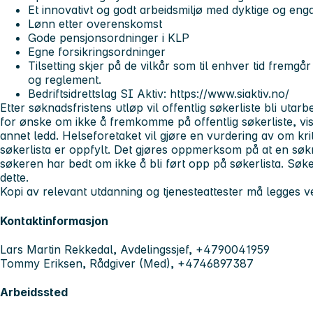
Et innovativt og godt arbeidsmiljø med dyktige og eng
Lønn etter overenskomst
Gode pensjonsordninger i KLP
Egne forsikringsordninger
Tilsetting skjer på de vilkår som til enhver tid fremgår
og reglement.
Bedriftsidrettslag SI Aktiv: https://www.siaktiv.no/
Etter søknadsfristens utløp vil offentlig søkerliste bli utar
for ønske om ikke å fremkomme på offentlig søkerliste, vise
annet ledd. Helseforetaket vil gjøre en vurdering av om krit
søkerlista er oppfylt. Det gjøres oppmerksom på at en søkn
søkeren har bedt om ikke å bli ført opp på søkerlista. Søkere
dette.
Kopi av relevant utdanning og tjenesteattester må legges v
Kontaktinformasjon
Lars Martin Rekkedal, Avdelingssjef, +4790041959
Tommy Eriksen, Rådgiver (Med), +4746897387
Arbeidssted