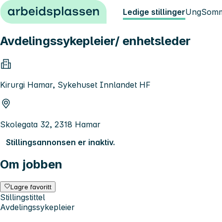
Hopp til innhold
Ledige stillinger
Ung
Somm
Avdelingssykepleier/ enhetsleder
Kirurgi Hamar, Sykehuset Innlandet HF
Skolegata 32, 2318 Hamar
Stillingsannonsen er inaktiv.
Om jobben
Lagre favoritt
Stillingstittel
Avdelingssykepleier