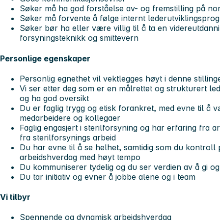
Søker må ha god forståelse av- og fremstilling på no
Søker må forvente å følge internt lederutviklingspro
Søker bør ha eller være villig til å ta en videreutdanni
forsyningsteknikk og smittevern
Personlige egenskaper
Personlig egnethet vil vektlegges høyt i denne stillin
Vi ser etter deg som er en målrettet og strukturert led
og ha god oversikt
Du er faglig trygg og etisk forankret, med evne til å 
medarbeidere og kollegaer
Faglig engasjert i sterilforsyning og har erfaring fra arb
fra sterilforsynings arbeid
Du har evne til å se helhet, samtidig som du kontroll p
arbeidshverdag med høyt tempo
Du kommuniserer tydelig og du ser verdien av å gi og
Du tar initiativ og evner å jobbe alene og i team
Vi tilbyr
Spennende og dynamisk arbeidshverdag