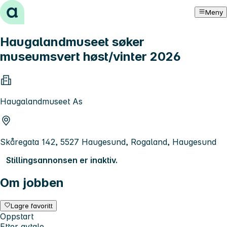
Hopp til innhold
Meny
Haugalandmuseet søker
museumsvert høst/vinter 2026
Haugalandmuseet As
Skåregata 142, 5527 Haugesund, Rogaland, Haugesund
Stillingsannonsen er inaktiv.
Om jobben
Lagre favoritt
Oppstart
Etter avtale