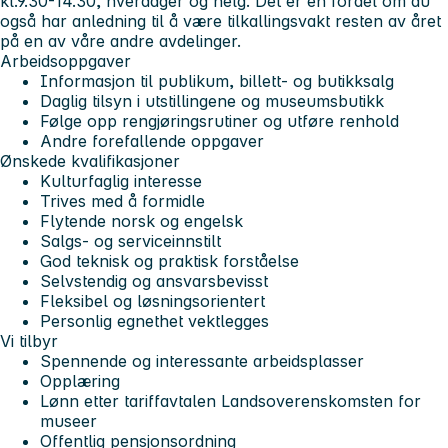
kl.9.30-14.30, hverdager og helg. Det er en fordel om du
også har anledning til å være tilkallingsvakt resten av året
på en av våre andre avdelinger.
Arbeidsoppgaver
Informasjon til publikum, billett- og butikksalg
Daglig tilsyn i utstillingene og museumsbutikk
Følge opp rengjøringsrutiner og utføre renhold
Andre forefallende oppgaver
Ønskede kvalifikasjoner
Kulturfaglig interesse
Trives med å formidle
Flytende norsk og engelsk
Salgs- og serviceinnstilt
God teknisk og praktisk forståelse
Selvstendig og ansvarsbevisst
Fleksibel og løsningsorientert
Personlig egnethet vektlegges
Vi tilbyr
Spennende og interessante arbeidsplasser
Opplæring
Lønn etter tariffavtalen Landsoverenskomsten for
museer
Offentlig pensjonsordning