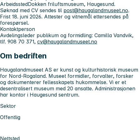
Arbeidssted
Dokken friluftsmuseum, Haugesund.
Søknad med CV sendes til
post@haugalandmuseet.no
.
Frist 18. juni 2026. Attester og vitnemål ettersendes på
forespørsel.
Kontaktperson
Avdelingsleder publikum og formidling: Camilla Vandvik,
tlf. 908 70 371,
cv@haugalandmuseet.no
Om bedriften
Haugalandmuseet AS er kunst og kulturhistorisk museum
for Nord-Rogaland. Museet formidler, forvalter, forsker
og dokumenterer fellesskapets hukommelse. Vi er et
desentralisert museum med 20 ansatte. Administrasjonen
har kontor i Haugesund sentrum.
Sektor
Offentlig
Nettsted