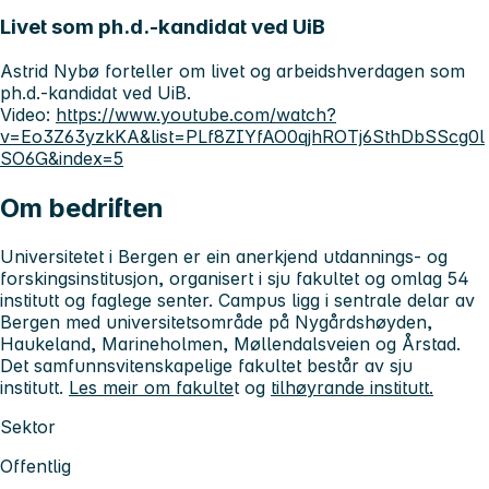
Livet som ph.d.-kandidat ved UiB
Astrid Nybø forteller om livet og arbeidshverdagen som
ph.d.-kandidat ved UiB.
Video:
https://www.youtube.com/watch?
v=Eo3Z63yzkKA&list=PLf8ZIYfAO0qjhROTj6SthDbSScg0l
SO6G&index=5
Om bedriften
Universitetet i Bergen er ein anerkjend utdannings- og
forskingsinstitusjon, organisert i sju fakultet og omlag 54
institutt og faglege senter. Campus ligg i sentrale delar av
Bergen med universitetsområde på Nygårdshøyden,
Haukeland, Marineholmen, Møllendalsveien og Årstad.
Det samfunnsvitenskapelige fakultet består av sju
institutt.
Les meir om fakulte
t og
tilhøyrande institutt.
Sektor
Offentlig