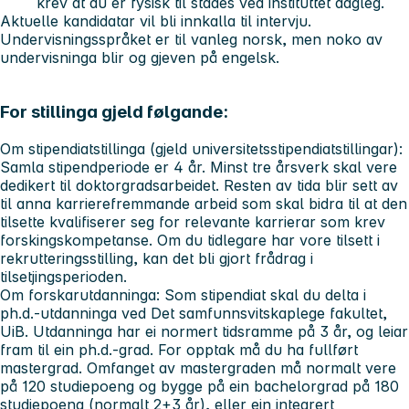
krev at du er fysisk til stades ved instituttet dagleg.
Aktuelle kandidatar vil bli innkalla til intervju.
Undervisningsspråket er til vanleg norsk, men noko av
undervisninga blir og gjeven på engelsk.
For stillinga gjeld følgande:
Om stipendiatstillinga (gjeld universitetsstipendiatstillingar):
Samla stipendperiode er 4 år. Minst tre årsverk skal vere
dedikert til doktorgradsarbeidet. Resten av tida blir sett av
til anna karrierefremmande arbeid som skal bidra til at den
tilsette kvalifiserer seg for relevante karrierar som krev
forskingskompetanse. Om du tidlegare har vore tilsett i
rekrutteringsstilling, kan det bli gjort frådrag i
tilsetjingsperioden.
Om forskarutdanninga:
Som stipendiat skal du delta i
ph.d.-utdanninga ved Det samfunnsvitskaplege fakultet,
UiB. Utdanninga har ei normert tidsramme på 3 år, og leiar
fram til ein ph.d.-grad. For opptak må du ha fullført
mastergrad. Omfanget av mastergraden må normalt vere
på 120 studiepoeng og bygge på ein bachelorgrad på 180
studiepoeng (normalt 2+3 år), eller ein integrert