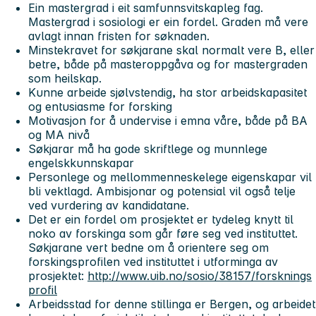
Ein mastergrad i eit samfunnsvitskapleg fag.
Mastergrad i sosiologi er ein fordel. Graden må vere
avlagt innan fristen for søknaden.
Minstekravet for søkjarane skal normalt vere B, eller
betre, både på masteroppgåva og for mastergraden
som heilskap.
Kunne arbeide sjølvstendig, ha stor arbeidskapasitet
og entusiasme for forsking
Motivasjon for å undervise i emna våre, både på BA
og MA nivå
Søkjarar må ha gode skriftlege og munnlege
engelskkunnskapar
Personlege og mellommenneskelege eigenskapar vil
bli vektlagd. Ambisjonar og potensial vil også telje
ved vurdering av kandidatane.
Det er ein fordel om prosjektet er tydeleg knytt til
noko av forskinga som går føre seg ved instituttet.
Søkjarane vert bedne om å orientere seg om
forskingsprofilen ved instituttet i utforminga av
prosjektet:
http://www.uib.no/sosio/38157/forsknings
profil
Arbeidsstad for denne stillinga er Bergen, og arbeidet