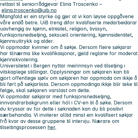
rettast til seniorrådgjevar Elina Troscenko –
elina.troscenko@uib.no
Mangfald er ein styrke og gjer at vi kan løyse oppgåvene
våre endå betre. UiB treng difor kvalifiserte medarbeidarar
uavhengig av kjønn, etnisitet, religion, livssyn,
funksjonsnedsetjing, seksuell orientering, kjønnsidentitet,
kjønnsuttrykk og alder.
Vi oppmodar kvinner om å søkje. Dersom fleire søkjarar
har tilnærma like kvalifikasjonar, gjeld reglane for moderat
kjønnskvotering.
Universitetet i Bergen nyttar meirinnsyn ved tilsetjing i
vitskaplege stillingar. Opplysningar om søkjaren kan bli
gjort offentlege sjølv om søkjaren har oppmoda om ikkje å
bli ført på søkjarlista. Dersom oppmodinga ikkje blir teke til
følgje, skal søkjaren varslast om dette.
Vi oppmodar søkjarar med funksjonsnedsetjing,
innvandrarbakgrunn eller hól i CV-en til å søke. Dersom
du kryssar av for dette i søknaden kan du bli positivt
særbehandla. Vi inviterer alltid minst ein kvalifisert søkjar
frå kvar av desse gruppene til intervju. Nærare om
tilsettingsprosessen
her
.