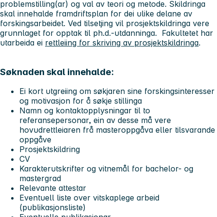
problemstilling(ar) og val av teori og metode. Skildringa
skal innehalde framdriftsplan for dei ulike delane av
forskingsarbeidet. Ved tilsetjing vil prosjektskildringa vere
grunnlaget for opptak til ph.d.-utdanninga. Fakultetet har
utarbeida ei
rettleiing for skriving av prosjektskildringa
.
Søknaden skal innehalde:
Ei kort utgreiing om søkjaren sine forskingsinteresser
og motivasjon for å søkje stillinga
Namn og kontaktopplysningar til to
referansepersonar, ein av desse må vere
hovudrettleiaren frå masteroppgåva eller tilsvarande
oppgåve
Prosjektskildring
CV
Karakterutskrifter og vitnemål for bachelor- og
mastergrad
Relevante attestar
Eventuell liste over vitskaplege arbeid
(publikasjonsliste)