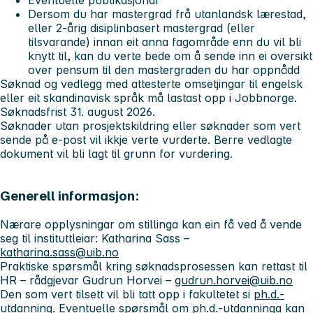
Eventuelle publikasjonar
Dersom du har mastergrad frå utanlandsk lærestad,
eller 2-årig disiplinbasert mastergrad (eller
tilsvarande) innan eit anna fagområde enn du vil bli
knytt til, kan du verte bede om å sende inn ei oversikt
over pensum til den mastergraden du har oppnådd
Søknad og vedlegg med attesterte omsetjingar til engelsk
eller eit skandinavisk språk må lastast opp i Jobbnorge.
Søknadsfrist 31. august 2026.
Søknader utan prosjektskildring eller søknader som vert
sende på e-post vil ikkje verte vurderte. Berre vedlagte
dokument vil bli lagt til grunn for vurdering.
Generell informasjon:
Nærare opplysningar om stillinga kan ein få ved å vende
seg til instituttleiar: Katharina Sass –
katharina.sass@uib.no
Praktiske spørsmål kring søknadsprosessen kan rettast til
HR – rådgjevar Gudrun Horvei –
gudrun.horvei@uib.no
Den som vert tilsett vil bli tatt opp i fakultetet si
ph.d.-
utdanning
. Eventuelle spørsmål om ph.d.-utdanninga kan