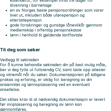
kalenderår, for eksempel inntil tre dager for
tilvenning i barnehage
en av Norges beste pensjonsordninger som varer
livet ut, inkludert både uførepensjon og
etterlattepensjon
gode forsikringer og gunstige lånevilkår gjennom
medlemskap i offentlig pensjonskasse
lønn i henhold til gjeldende tariffavtale
Til deg som søker
Vedlegg til søknaden
For å kunne behandle søknaden din på best mulig måte,
ber vi deg fylle ut fullstendig CV, samt laste opp attester
og vitnemål når du søker. Dokumentasjonen på tidligere
praksis og erfaring, er viktig for beregning av din
ansiennitet og lønnsplassering ved en eventuell
ansettelse.
Det stilles krav til at nødvendig dokumentasjon er levert
før innplassering og beregning av lønn kan
gjennomføres.