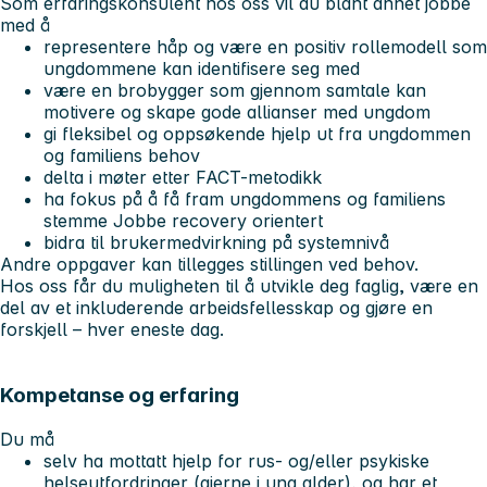
Som erfaringskonsulent hos oss vil du blant annet jobbe
med å
representere håp og være en positiv rollemodell som
ungdommene kan identifisere seg med
være en brobygger som gjennom samtale kan
motivere og skape gode allianser med ungdom
gi fleksibel og oppsøkende hjelp ut fra ungdommen
og familiens behov
delta i møter etter FACT-metodikk
ha fokus på å få fram ungdommens og familiens
stemme Jobbe recovery orientert
bidra til brukermedvirkning på systemnivå
Andre oppgaver kan tillegges stillingen ved behov.
Hos oss får du muligheten til å utvikle deg faglig, være en
del av et inkluderende arbeidsfellesskap og gjøre en
forskjell – hver eneste dag.
Kompetanse og erfaring
Du må
selv ha mottatt hjelp for rus- og/eller psykiske
helseutfordringer (gjerne i ung alder), og har et