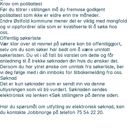
Krav om politiattest
Før du tiltrer i stillingen må du fremvise godkjent
politiattest som ikke er eldre enn tre måneder.
Indre Østfold kommune mener det er viktig med mangfold
og vi oppfordrer alle som er kvalifiserte til å søke hos
oss.
Offentlig søkerliste
Vær klar over at navnet på søkere kan bli offentliggjort,
selv om du som søker har bedt om å være unntatt
søkerlisten. Du vil i så fall bli varslet om dette og får
anledning til å trekke søknaden din hvis du ønsker det.
Dersom du har ytret ønske om unntak fra søkerliste, ber
vi deg følge med i din innboks for tilbakemelding fra oss.
Søknad
Det er kun søknader som er sendt inn via denne
utlysningen som vil bli vurdert. Søknaden sendes
elektronisk via lenken «Søk stillingen» på denne siden.
Har du spørsmål om utfylling av elektronisk søknad, kan
du kontakte Jobbnorge på telefon 75 54 22 20.