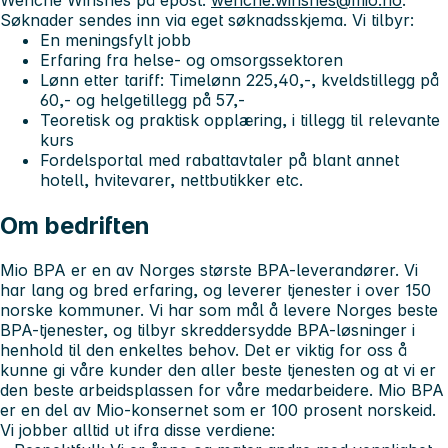
Wenche Winsnes på epost:
wenche.winsnes@mio.no
.
Søknader sendes inn via eget søknadsskjema.
Vi tilbyr:
En meningsfylt jobb
Erfaring fra helse- og omsorgssektoren
Lønn etter tariff: Timelønn 225,40,-, kveldstillegg på
60,- og helgetillegg på 57,-
Teoretisk og praktisk opplæring, i tillegg til relevante
kurs
Fordelsportal med rabattavtaler på blant annet
hotell, hvitevarer, nettbutikker etc.
Om bedriften
Mio BPA er en av Norges største BPA-leverandører. Vi
har lang og bred erfaring, og leverer tjenester i over 150
norske kommuner. Vi har som mål å levere Norges beste
BPA-tjenester, og tilbyr skreddersydde BPA-løsninger i
henhold til den enkeltes behov. Det er viktig for oss å
kunne gi våre kunder den aller beste tjenesten og at vi er
den beste arbeidsplassen for våre medarbeidere. Mio BPA
er en del av Mio-konsernet som er 100 prosent norskeid.
Vi jobber alltid ut ifra disse verdiene: