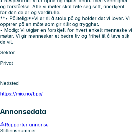
• Respektfull:
Vi er åpne og møter andre med vennlighet
og forståelse. Alle vi møter skal føle seg sett, anerkjent
for den de er og verdifulle.
**• Pålitelig:**Vi er til å stole på og holder det vi lover. Vi
opptrer på en måte som gir tillit og trygghet.
• Modig:
Vi utgjør en forskjell for hvert enkelt menneske vi
møter. Vi gir mennesker et bedre liv og frihet til å leve slik
de vil.
Sektor
Privat
Nettsted
https://mio.no/bpa/
Annonsedata
Rapporter annonse
Stillingsnummer