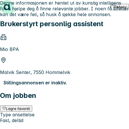
Denne informasjonen er hentet ut av kunstig intelligens
Hopp til innhold
Meny
for å hjelpe deg å finne relevante jobber. I noen få tilfeller
kan det være feil, så husk å sjekke hele annonsen.
Brukerstyrt personlig assistent
Mio BPA
Malvik Senter, 7550 Hommelvik
Stillingsannonsen er inaktiv.
Om jobben
Lagre favoritt
Type ansettelse
Fast, deltid