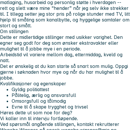
matlaging, husarbeid og personlig støtte i hverdagen --
rett og slett være mine “hender” når jeg selv ikke strekker
til. I tillegg setter jeg stor pris på rolige stunder med TV, litt
hjelp til småting som kanalbytte, og hyggelige samtaler om
stort og smått.
Om stillingen
Dette er midlertidige stillinger med usikker varighet. Den
egner seg godt for deg som ønsker ekstravakter eller
mulighet til å jobbe mye i en periode.
Arbeidstid vil variere mellom dag, ettermiddag, kveld og
natt.
Det er ønskelig at du kan starte så snart som mulig. Oppgi
gjerne i søknaden hvor mye og når du har mulighet til å
jobbe.
Kvalifikasjoner og egenskaper
Gyldig politiattest
Pålitelig, ærlig og ansvarsfull
Omsorgsfull og tålmodig
Evne til å skape trygghet og trivsel
Høres dette ut som noe for deg?
Vi kaller inn til intervju fortløpende.
Ved spørsmål angående stillingen, kontakt rekrutterer