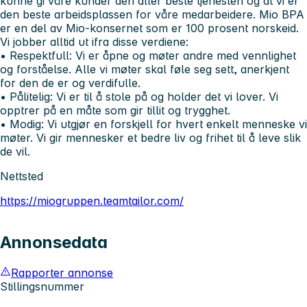
kunne gi våre kunder den aller beste tjenesten og at vi er
den beste arbeidsplassen for våre medarbeidere. Mio BPA
er en del av Mio-konsernet som er 100 prosent norskeid.
Vi jobber alltid ut ifra disse verdiene:
• Respektfull:
Vi er åpne og møter andre med vennlighet
og forståelse. Alle vi møter skal føle seg sett, anerkjent
for den de er og verdifulle.
• Pålitelig:
Vi er til å stole på og holder det vi lover. Vi
opptrer på en måte som gir tillit og trygghet.
• Modig:
Vi utgjør en forskjell for hvert enkelt menneske vi
møter. Vi gir mennesker et bedre liv og frihet til å leve slik
de vil.
Nettsted
https://miogruppen.teamtailor.com/
Annonsedata
Rapporter annonse
Stillingsnummer