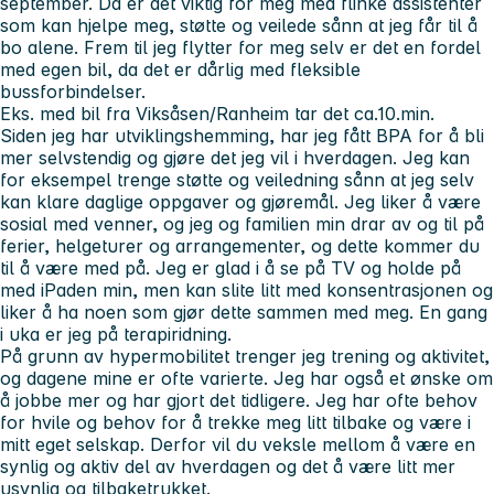
september. Da er det viktig for meg med flinke assistenter
som kan hjelpe meg, støtte og veilede sånn at jeg får til å
bo alene. Frem til jeg flytter for meg selv er det en fordel
med egen bil, da det er dårlig med fleksible
bussforbindelser.
Eks. med bil fra Viksåsen/Ranheim tar det ca.10.min.
Siden jeg har utviklingshemming, har jeg fått BPA for å bli
mer selvstendig og gjøre det jeg vil i hverdagen. Jeg kan
for eksempel trenge støtte og veiledning sånn at jeg selv
kan klare daglige oppgaver og gjøremål. Jeg liker å være
sosial med venner, og jeg og familien min drar av og til på
ferier, helgeturer og arrangementer, og dette kommer du
til å være med på. Jeg er glad i å se på TV og holde på
med iPaden min, men kan slite litt med konsentrasjonen og
liker å ha noen som gjør dette sammen med meg. En gang
i uka er jeg på
terapiridning
.
På grunn av hypermobilitet trenger jeg trening og aktivitet,
og dagene mine er ofte varierte. Jeg har også et ønske om
å jobbe mer og har gjort det tidligere. Jeg har ofte behov
for hvile og behov for å trekke meg litt tilbake og være i
mitt eget selskap. Derfor vil du veksle mellom å være en
synlig og aktiv del av hverdagen og det å være litt mer
usynlig og tilbaketrukket.