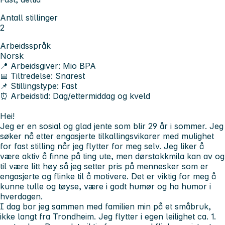
Antall stillinger
2
Arbeidsspråk
Norsk
📍 Arbeidsgiver:
Mio BPA
📅 Tiltredelse:
Snarest
📌 Stillingstype:
Fast
⏰ Arbeidstid:
Dag/ettermiddag og kveld
Hei!
Jeg er en sosial og glad jente som blir 29 år i sommer. Jeg
søker nå etter engasjerte tilkallingsvikarer med mulighet
for fast stilling når jeg flytter for meg selv. Jeg liker å
være aktiv å finne på ting ute, men dørstokkmila kan av og
til være litt høy så jeg setter pris på mennesker som er
engasjerte og flinke til å motivere. Det er viktig for meg å
kunne tulle og tøyse, være i godt humør og ha humor i
hverdagen.
I dag bor jeg sammen med familien min på et småbruk,
ikke langt fra Trondheim. Jeg flytter i egen leilighet ca. 1.