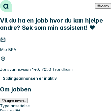
Hopp til innhold
Meny
Vil du ha en jobb hvor du kan hjelpe
andre? Søk som min assistent! ❤️
Mio BPA
Jonsvannsveien 140, 7050 Trondheim
Stillingsannonsen er inaktiv.
Om jobben
Lagre favoritt
Type ansettelse
Fast, deltid