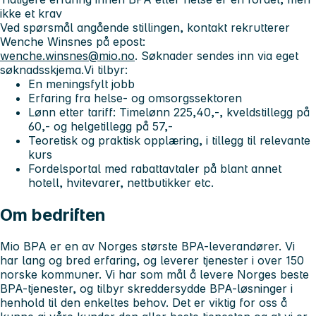
ikke et krav
Ved spørsmål angående stillingen, kontakt rekrutterer
Wenche Winsnes på epost:
wenche.winsnes@mio.no
. Søknader sendes inn via eget
søknadsskjema.
Vi tilbyr:
En meningsfylt jobb
Erfaring fra helse- og omsorgssektoren
Lønn etter tariff: Timelønn 225,40,-, kveldstillegg på
60,- og helgetillegg på 57,-
Teoretisk og praktisk opplæring, i tillegg til relevante
kurs
Fordelsportal med rabattavtaler på blant annet
hotell, hvitevarer, nettbutikker etc.
Om bedriften
Mio BPA er en av Norges største BPA-leverandører. Vi
har lang og bred erfaring, og leverer tjenester i over 150
norske kommuner. Vi har som mål å levere Norges beste
BPA-tjenester, og tilbyr skreddersydde BPA-løsninger i
henhold til den enkeltes behov. Det er viktig for oss å