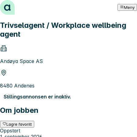
Hopp til innhold
Meny
Trivselagent / Workplace wellbeing
agent
Andøya Space AS
8480 Andenes
Stillingsannonsen er inaktiv.
Om jobben
Lagre favoritt
Oppstart
1. september 2026