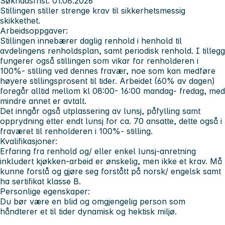
Søknadsfrist:
01.08.2026
Stillingen stiller strenge krav til sikkerhetsmessig
skikkethet.
Arbeidsoppgaver:
Stillingen innebærer daglig renhold i henhold til
avdelingens renholdsplan, samt periodisk renhold. I tillegg
fungerer også stillingen som vikar for renholderen i
100%- stilling ved dennes fravær, noe som kan medføre
høyere stillingsprosent til tider. Arbeidet (60% av dagen)
foregår alltid mellom kl 08:00- 16:00 mandag- fredag, med
mindre annet er avtalt.
Det inngår også utplassering av lunsj, påfylling samt
opprydning etter endt lunsj for ca. 70 ansatte, dette også i
fraværet til renholderen i 100%- stilling.
Kvalifikasjoner:
Erfaring fra renhold og/ eller enkel lunsj-anretning
inkludert kjøkken-arbeid er ønskelig, men ikke et krav. Må
kunne forstå og gjøre seg forstått på norsk/ engelsk samt
ha sertifikat klasse B.
Personlige egenskaper:
Du bør være en blid og omgjengelig person som
håndterer et til tider dynamisk og hektisk miljø.