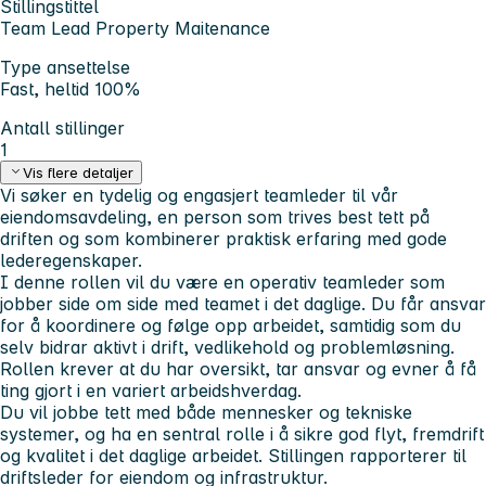
Stillingstittel
Team Lead Property Maitenance
Type ansettelse
Fast, heltid 100%
Antall stillinger
1
Vis flere detaljer
Vi søker en tydelig og engasjert teamleder til vår
eiendomsavdeling, en person som trives best tett på
driften og som kombinerer praktisk erfaring med gode
lederegenskaper.
I denne rollen vil du være en operativ teamleder som
jobber side om side med teamet i det daglige. Du får ansvar
for å koordinere og følge opp arbeidet, samtidig som du
selv bidrar aktivt i drift, vedlikehold og problemløsning.
Rollen krever at du har oversikt, tar ansvar og evner å få
ting gjort i en variert arbeidshverdag.
Du vil jobbe tett med både mennesker og tekniske
systemer, og ha en sentral rolle i å sikre god flyt, fremdrift
og kvalitet i det daglige arbeidet. Stillingen rapporterer til
driftsleder for eiendom og infrastruktur.