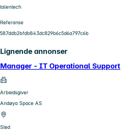
talentech
Referanse
587ddb2bfdb843dc829b6c5d6a797c6b
Lignende annonser
Manager - IT Operational Support
Arbeidsgiver
Andøya Space AS
Sted