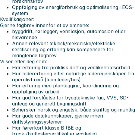
forskriftskrav
Oppfølging av energiforbruk og optimalisering i EOS-
system
Kvalifikasjoner:
Gjerne fagbrev innenfor et av emnene:
byggdrift, rørlegger, ventilasjon, automasjon eller
tilsvarende
Annen relevant teknisk/mekaniske/elektriske
sertifisering og erfaring kan kompensere for
manglende fagbrev.
Vi ser etter deg som:
Har erfaring fra praktisk drift og vedlikeholdsarbeid
Har ledererfaring eller naturlige lederegenskaper fra
operativt nivå (teamleder/bas)
Har erfaring med planlegging, koordinering og
oppfølging av arbeid
Har god forståelse for byggtekniske fag, VVS, SD-
anlegg og generell bygningsdrift
Behersker norsk og engelsk, både skriftlig og muntlig
Har gode datakunnskaper, gjerne innen
driftsstyringssystemer
Har førerkort klasse B (BE og
truck-/hjullastersertifikat er ønskelig)