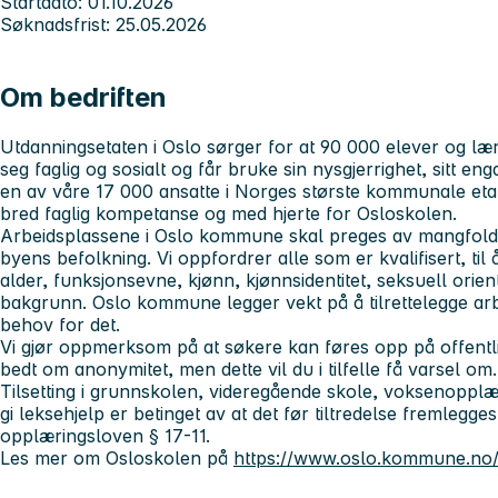
Startdato: 01.10.2026
Søknadsfrist: 25.05.2026
Om bedriften
Utdanningsetaten i Oslo sørger for at 90 000 elever og lærl
seg faglig og sosialt og får bruke sin nysgjerrighet, sitt en
en av våre 17 000 ansatte i Norges største kommunale eta
bred faglig kompetanse og med hjerte for Osloskolen.
Arbeidsplassene i Oslo kommune skal preges av mangfold, 
byens befolkning. Vi oppfordrer alle som er kvalifisert, til
alder, funksjonsevne, kjønn, kjønnsidentitet, seksuell orient
bakgrunn. Oslo kommune legger vekt på å tilrettelegge a
behov for det.
Vi gjør oppmerksom på at søkere kan føres opp på offentl
bedt om anonymitet, men dette vil du i tilfelle få varsel om.
Tilsetting i grunnskolen, videregående skole, voksenopplæri
gi leksehjelp er betinget av at det før tiltredelse fremlegges 
opplæringsloven § 17-11.
Les mer om Osloskolen på
https://www.oslo.kommune.no/