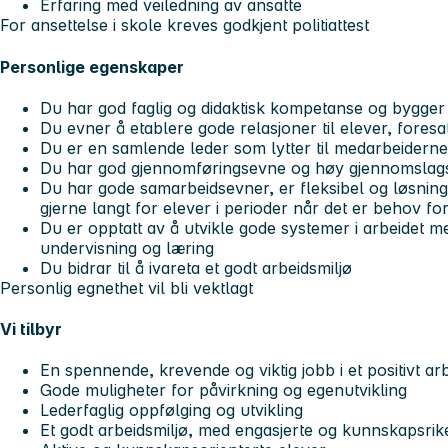
Erfaring med veiledning av ansatte
For ansettelse i skole kreves godkjent politiattest
Personlige egenskaper
Du har god faglig og didaktisk kompetanse og bygger
Du evner å etablere gode relasjoner til elever, fores
Du er en samlende leder som lytter til medarbeiderne o
Du har god gjennomføringsevne og høy gjennomslags
Du har gode samarbeidsevner, er fleksibel og løsning
gjerne langt for elever i perioder når det er behov for
Du er opptatt av å utvikle gode systemer i arbeidet me
undervisning og læring
Du bidrar til å ivareta et godt arbeidsmiljø
Personlig egnethet vil bli vektlagt
Vi tilbyr
En spennende, krevende og viktig jobb i et positivt ar
Gode muligheter for påvirkning og egenutvikling
Lederfaglig oppfølging og utvikling
Et godt arbeidsmiljø, med engasjerte og kunnskapsrik