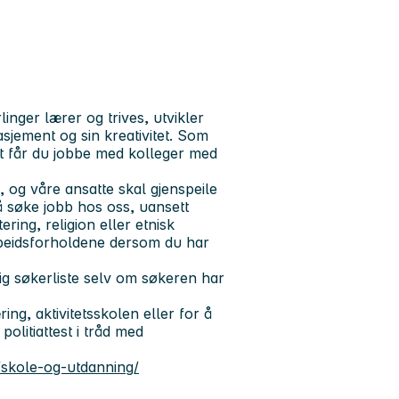
inger lærer og trives, utvikler
gasjement og sin kreativitet. Som
t får du jobbe med kolleger med
og våre ansatte skal gjenspeile
 å søke jobb hos oss, uansett
ering, religion eller etnisk
rbeidsforholdene dersom du har
ig søkerliste selv om søkeren har
ng, aktivitetsskolen eller for å
politiattest i tråd med
skole-og-utdanning/