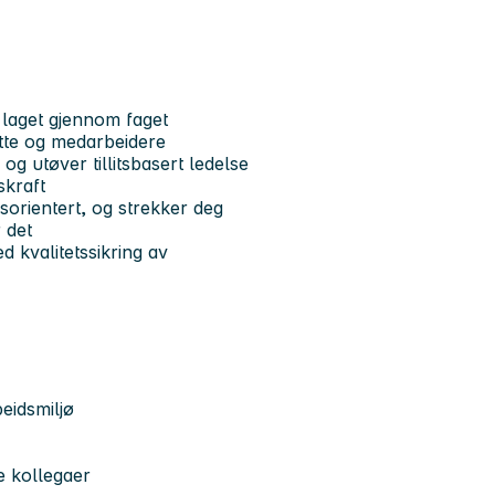
 laget gjennom faget
atte og medarbeidere
g utøver tillitsbasert ledelse
kraft
sorientert, og strekker deg
 det
d kvalitetssikring av
beidsmiljø
e kollegaer