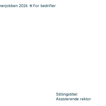
erjobben
2026
☀️
For bedrifter
Stillingstittel
Assisterende rektor