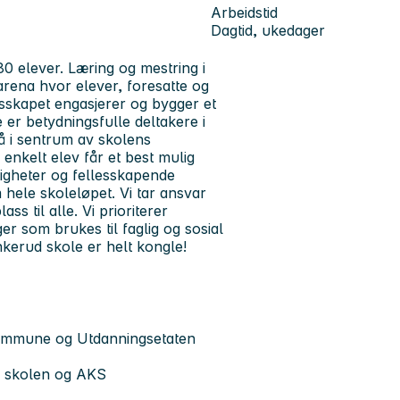
Arbeidstid
Dagtid, ukedager
0 elever. Læring og mestring i
arena hvor elever, foresatte og
lesskapet engasjerer og bygger et
 er betydningsfulle deltakere i
tå i sentrum av skolens
 enkelt elev får et best mulig
igheter og fellesskapende
 hele skoleløpet. Vi tar ansvar
s til alle. Vi prioriterer
er som brukes til faglig og sosial
nkerud skole er helt kongle!
kommune og Utdanningsetaten
le skolen og AKS