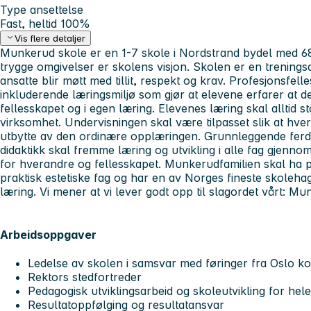
Type ansettelse
Fast, heltid 100%
Vis flere detaljer
Munkerud skole er en 1-7 skole i Nordstrand bydel med 68
trygge omgivelser er skolens visjon. Skolen er en trenings
ansatte blir møtt med tillit, respekt og krav. Profesjonsfel
inkluderende læringsmiljø som gjør at elevene erfarer at de
fellesskapet og i egen læring. Elevenes læring skal alltid s
virksomhet. Undervisningen skal være tilpasset slik at hver
utbytte av den ordinære opplæringen. Grunnleggende ferd
didaktikk skal fremme læring og utvikling i alle fag gjennom
for hverandre og fellesskapet. Munkerudfamilien skal ha plas
praktisk estetiske fag og har en av Norges fineste skolehag
læring. Vi mener at vi lever godt opp til slagordet vårt: Mu
Arbeidsoppgaver
Ledelse av skolen i samsvar med føringer fra Oslo 
Rektors stedfortreder
Pedagogisk utviklingsarbeid og skoleutvikling for he
Resultatoppfølging og resultatansvar