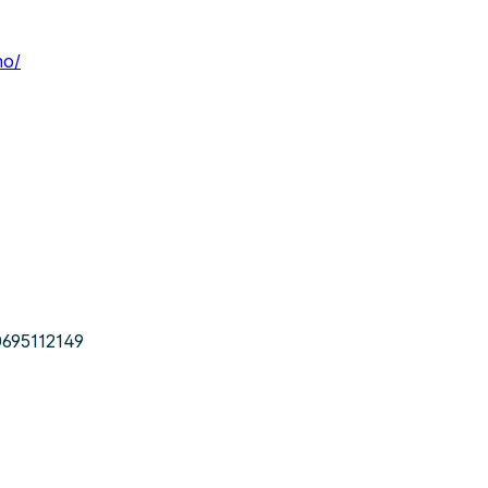
no/
695112149