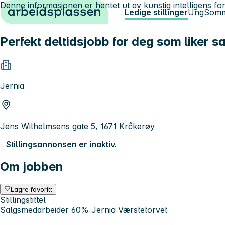
Denne informasjonen er hentet ut av kunstig intelligens for
Hopp til innhold
Ledige stillinger
Ung
Somm
Perfekt deltidsjobb for deg som liker 
Jernia
Jens Wilhelmsens gate 5, 1671 Kråkerøy
Stillingsannonsen er inaktiv.
Om jobben
Lagre favoritt
Stillingstittel
Salgsmedarbeider 60% Jernia Værstetorvet