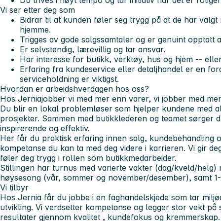
Du trives i høyt tempo og tar initiativ når det er rolige
Vi ser etter deg som
Bidrar til at kunden føler seg trygg på at de har valgt
hjemme.
Trigges av gode salgssamtaler og er genuint opptatt
Er selvstendig, lærevillig og tar ansvar.
Har interesse for butikk, verktøy, hus og hjem -- elle
Erfaring fra
kundeservice
eller detaljhandel er en ford
serviceholdning er viktigst.
Hvordan er arbeidshverdagen hos oss?
Hos
Jernia
jobber vi med mer enn varer, vi jobber med me
Du blir en lokal problemløser som hjelper kundene med alt 
prosjekter. Sammen med butikklederen og teamet sørger du 
inspirerende og effektiv.
Her får du praktisk erfaring innen salg, kundebehandling og
kompetanse du kan ta med deg videre i karrieren. Vi gir de
føler deg trygg i rollen som butikkmedarbeider.
Stillingen har turnus med varierte vakter (dag/kveld/helg)
høysesong (vår, sommer og november/desember), samt 1-2
Vi tilbyr
Hos Jernia får du jobbe i en faghandelskjede som tar milj
utvikling. Vi verdsetter kompetanse og legger stor vekt p
resultater gjennom
kvalitet
,
kundefokus
og
kremmerskap
.