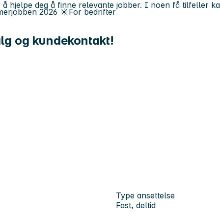
 å hjelpe deg å finne relevante jobber. I noen få tilfeller 
erjobben
2026
☀️
For bedrifter
salg og kundekontakt!
Type ansettelse
Fast, deltid