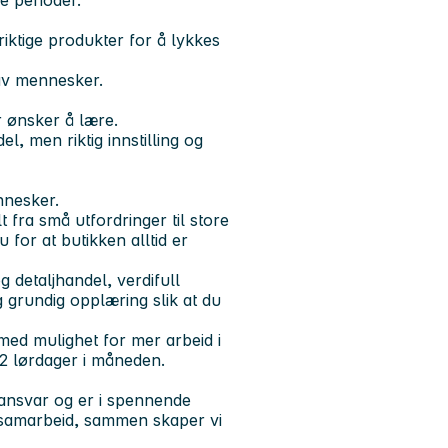
re perioder.
 riktige produkter for å lykkes
 av mennesker.
r ønsker å lære.
el, men riktig innstilling og
nnesker.
fra små utfordringer til store
for at butikken alltid er
 detaljhandel, verdifull
g grundig opplæring slik at du
 med mulighet for mer arbeid i
 lørdager i måneden.
øansvar og er i spennende
å samarbeid, sammen skaper vi