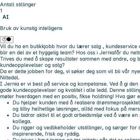
Antall stillinger
1
AI
Bruk av kunstig intelligens
Vil du ha en butikkjobb hvor du lærer
salg
,
kundeservice
blir en del av et hyggelig team? Hos oss i
Jernia
får du net
Trives du med å skape resultater sammen med andre, og bl
kundeopplevelser og salg?
Da er dette jobben for deg, vi søker deg som vil bli vår n
Nittedal.
I Jernia er vi best på service og kompetanse. Ved å gi den
gode kundeopplevelser og kvalitet i alle ledd. Denne stilli
møter hverdagen med en positiv, fikse holdning!
Hva gjør 
Du hjelper kunden med å realisere drømmeprosjektet v
og tilby helhetlige løsninger, alltid med fokus på me
Du bidrar aktivt til et godt arbeidsmiljø ved å være en
kollega.
Du rigger og vedlikeholder utstillinger, og sørger for 
inspirerende, frisk og ryddig.