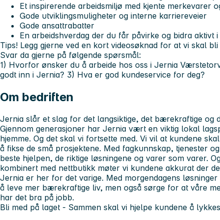
Et inspirerende arbeidsmiljø med kjente merkevarer o
Gode utviklingsmuligheter og interne karriereveier
Gode ansattrabatter
En arbeidshverdag der du får påvirke og bidra aktivt i 
Tips! Legg gjerne ved en kort videosøknad for at vi skal bli
Svar da gjerne på følgende spørsmål:
1) Hvorfor ønsker du å arbeide hos oss i Jernia Værstetor
godt inn i Jernia?
3) Hva er god kundeservice for deg?
Om bedriften
Jernia slår et slag for det langsiktige, det bærekraftige og de
Gjennom generasjoner har Jernia vært en viktig lokal lagspi
hjemme. Og det skal vi fortsette med. Vi vil at kundene skal
å fikse de små prosjektene. Med fagkunnskap, tjenester og
beste hjelpen, de riktige løsningene og varer som varer. 
kombinert med nettbutikk møter vi kundene akkurat der de
Jernia er her for det varige. Med morgendagens løsninger 
å leve mer bærekraftige liv, men også sørge for at våre me
har det bra på jobb.
Bli med på laget - Sammen skal vi hjelpe kundene å lykke