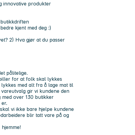
g innovative produkter
butikkdriften
 bedre kjent med deg :)
vet?
2) Hva gjør at du passer
t pålitelige.
ller for at folk skal lykkes
 lykkes med alt fra å lage mat til
 vareutvalg gir vi kundene den
Og med over 130 butikker
 er.
skal vi ikke bare hjelpe kundene
darbeidere blir tatt vare på og
s hjemme!