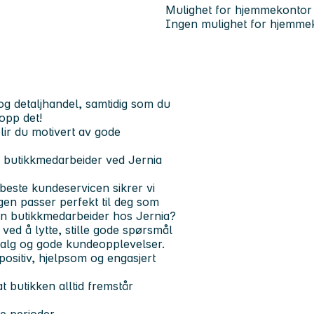
Mulighet for hjemmekontor
Ingen mulighet for hjemme
og
detaljhandel,
samtidig som du
topp det!
ir du motivert av gode
ye butikkmedarbeider ved Jernia
 beste kundeservicen sikrer vi
ngen passer perfekt til deg som
en butikkmedarbeider hos Jernia?
ed å lytte, stille gode spørsmål
rsalg og gode
kundeopplevelser
.
 positiv, hjelpsom og engasjert
at butikken alltid fremstår