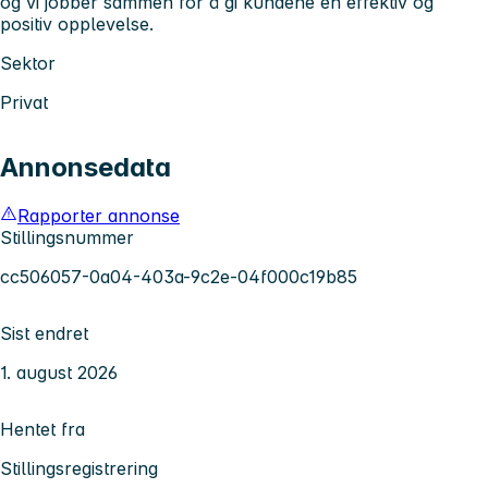
og vi jobber sammen for å gi kundene en effektiv og
positiv opplevelse.
Sektor
Privat
Annonsedata
Rapporter annonse
Stillingsnummer
cc506057-0a04-403a-9c2e-04f000c19b85
Sist endret
1. august 2026
Hentet fra
Stillingsregistrering