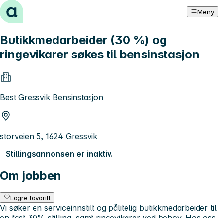
Hopp til innhold
Meny
Butikkmedarbeider (30 %) og
ringevikarer søkes til bensinstasjon
Best Gressvik Bensinstasjon
storveien 5, 1624 Gressvik
Stillingsannonsen er inaktiv.
Om jobben
Lagre favoritt
Vi søker en serviceinnstilt og pålitelig butikkmedarbeider til
en fast 30% stilling, samt ringevikarer ved behov. Hos oss