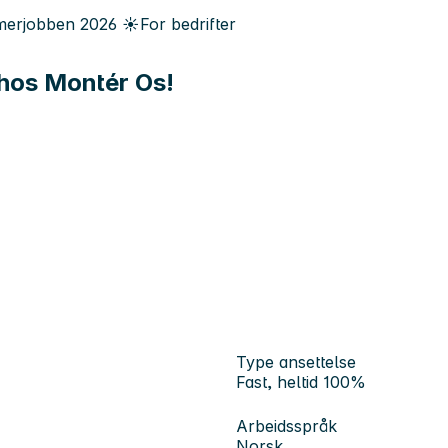
erjobben
2026
☀️
For bedrifter
 hos Montér Os!
Type ansettelse
Fast, heltid 100%
Arbeidsspråk
Norsk