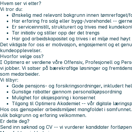
Hvem ser vi etter?
Vi tror du:
Ønskelig med relevant bakgrunn innen tømrerfaget/f
Har erfaring fra salg eller bygg-/varehandel -- gjern
Er serviceinnstilt, strukturert og trives med kundekon
Tar initiativ og stiller opp der det trengs
Har god arbeidskapasitet og trives i et miljø med høy
Det viktigste for oss er motivasjon, engasjement og et ge
kundeopplevelser.
Hvorfor velge oss?
I Optimera er verdiene våre Offensiv, Profesjonell og Per
vi jobber. Vi satser på bærekraftige løsninger og fremtidens
som medarbeider.
Vi tilbyr:
Gode pensjons- og forsikringsordninger, inkludert hel
Gunstige rabatter gjennom personalkjøpsordning
Mulighet for aksjesparing i konsernet
Tilgang til Optimera Akademiet -- vår digitale lærings
Hos oss gjenspeiler arbeidsmiljøet mangfoldet i samfunne
ulik bakgrunn og erfaring velkommen.
Er dette deg?
Send inn søknad og CV -- vi vurderer kandidater fortløpen