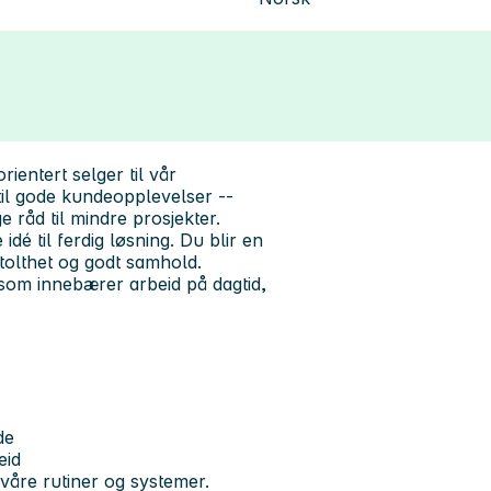
ientert selger til vår
til gode kundeopplevelser --
 råd til mindre prosjekter.
idé til ferdig løsning. Du blir en
olthet og godt samhold.
som innebærer arbeid på dagtid,
de
eid
våre rutiner og systemer.