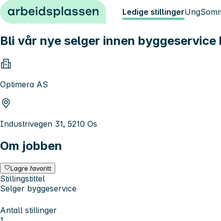
Hopp til innhold
Ledige stillinger
Ung
Somm
Bli vår nye selger innen byggeservice
Optimera AS
Industrivegen 31, 5210 Os
Om jobben
Lagre favoritt
Stillingstittel
Selger byggeservice
Antall stillinger
1