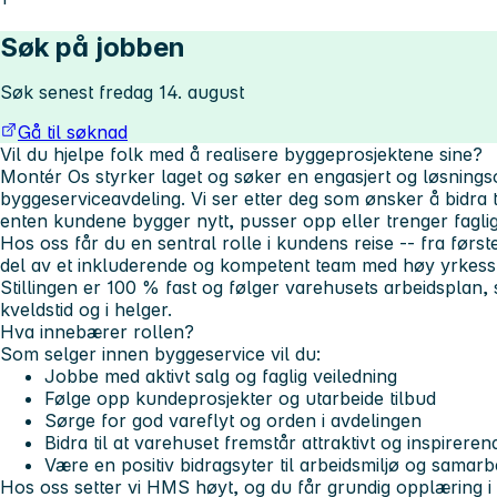
Søk på jobben
Søk senest fredag 14. august
Gå til søknad
Vil du hjelpe folk med å realisere byggeprosjektene sine?
Montér Os styrker laget og søker en engasjert og løsningsor
byggeserviceavdeling. Vi ser etter deg som ønsker å bidra 
enten kundene bygger nytt, pusser opp eller trenger faglige
Hos oss får du en sentral rolle i kundens reise -- fra første 
del av et inkluderende og kompetent team med høy yrkesst
Stillingen er
100 % fast
og følger varehusets arbeidsplan, 
kveldstid og i helger.
Hva innebærer rollen?
Som selger innen byggeservice vil du:
Jobbe med aktivt salg og faglig veiledning
Følge opp kundeprosjekter og utarbeide tilbud
Sørge for god vareflyt og orden i avdelingen
Bidra til at varehuset fremstår attraktivt og inspireren
Være en positiv bidragsyter til arbeidsmiljø og samarb
Hos oss setter vi HMS høyt, og du får grundig opplæring i 