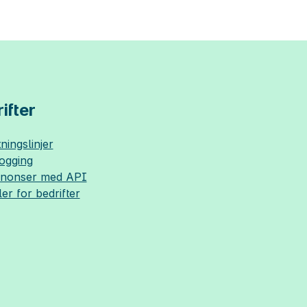
ifter
ningslinjer
logging
nnonser med API
ler for bedrifter