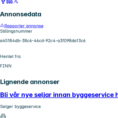
Annonsedata
Rapporter annonse
Stillingsnummer
a45184db-38c6-46cd-92c4-a3f098da13c6
Hentet fra
FINN
Lignende annonser
Bli vår nye seljar innan byggeservice 
Selger byggeservice