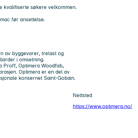
lle kvalifiserte søkere velkommen.
mac før ansettelse.
n av byggevarer, trelast og
liarder i omsetning.
a Proff, Optimera Woodfab,
rasjen. Optimera er en del av
asjonale konsernet Saint-Gobain.
Nettsted
https://www.optimera.no/