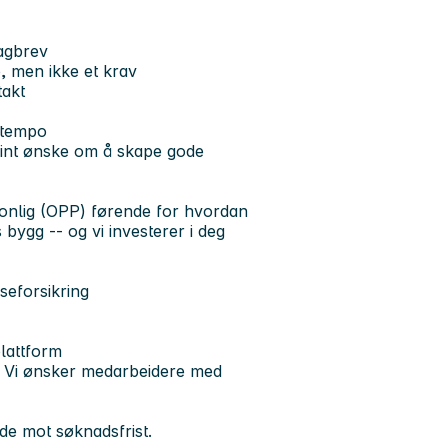
agbrev
e, men ikke et krav
takt
t tempo
nuint ønske om å skape gode
sonlig (OPP) førende for hvordan
 bygg -- og vi investerer i deg
seforsikring
plattform
t. Vi ønsker medarbeidere med
de mot søknadsfrist.