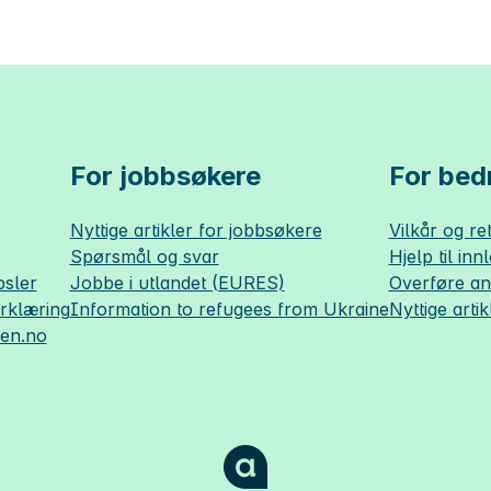
For jobbsøkere
For bedr
Nyttige artikler for jobbsøkere
Vilkår og ret
Spørsmål og svar
Hjelp til inn
sler
Jobbe i utlandet (EURES)
Overføre a
erklæring
Information to refugees from Ukraine
Nyttige artik
sen.no