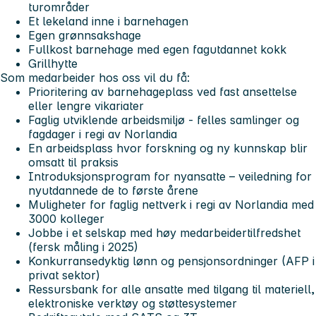
turområder
Et lekeland inne i barnehagen
Egen grønnsakshage
Fullkost barnehage med egen fagutdannet kokk
Grillhytte
Som medarbeider hos oss vil du få:
Prioritering av barnehageplass ved fast ansettelse
eller lengre vikariater
Faglig utviklende arbeidsmiljø - felles samlinger og
fagdager i regi av Norlandia
En arbeidsplass hvor forskning og ny kunnskap blir
omsatt til praksis
Introduksjonsprogram for nyansatte – veiledning for
nyutdannede de to første årene
Muligheter for faglig nettverk i regi av Norlandia med
3000 kolleger
Jobbe i et selskap med høy medarbeidertilfredshet
(fersk måling i 2025)
Konkurransedyktig lønn og pensjonsordninger (AFP i
privat sektor)
Ressursbank for alle ansatte med tilgang til materiell,
elektroniske verktøy og støttesystemer