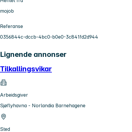
Hentet fra
mojob
Referanse
0356844c-dccb-4bc0-b0e0-3c841fd2d944
Lignende annonser
Tilkallingsvikar
Arbeidsgiver
Sjøflyhavna - Norlandia Barnehagene
Sted