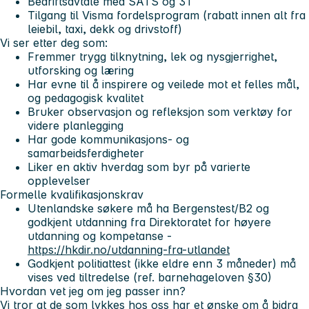
Bedriftsavtale med SATS og 3T
Tilgang til Visma fordelsprogram (rabatt innen alt fra
leiebil, taxi, dekk og drivstoff)
Vi ser etter deg som:
Fremmer trygg tilknytning, lek og nysgjerrighet,
utforsking og læring
Har evne til å inspirere og veilede mot et felles mål,
og pedagogisk kvalitet
Bruker observasjon og refleksjon som verktøy for
videre planlegging
Har gode kommunikasjons- og
samarbeidsferdigheter
Liker en aktiv hverdag som byr på varierte
opplevelser
Formelle kvalifikasjonskrav
Utenlandske søkere må ha Bergenstest/B2 og
godkjent utdanning fra Direktoratet for høyere
utdanning og kompetanse -
https://hkdir.no/utdanning-fra-utlandet
Godkjent politiattest (ikke eldre enn 3 måneder) må
vises ved tiltredelse (ref. barnehageloven §30)
Hvordan vet jeg om jeg passer inn?
Vi tror at de som lykkes hos oss har et ønske om å bidra