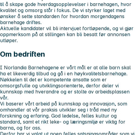
til å skape gode hverdagsopplevelser i barnehagen, hvor
kvalitet og omsorg står i fokus. De vi styrker laget med
ønsker å sette standarden for hvordan morgendagens
barnehage driftes.
Aktuelle kandidater vil bli intervjuet fortløpende, og vi gjør
oppmerksom på at stillingen kan bli besatt før annonsen
utløper.
Om bedriften
I Norlandia Barnehagene er vårt mål er at alle barn skal
ha et likeverdig tilbud og gå i en høykvalitetsbarnehage.
Nøkkelen til det er kompetente ansatte som er
omsorgsfulle og utviklingsorienterte, derfor deler vi
kunnskap med hverandre og er stolte av arbeidsplassen
vår.
Vi baserer vårt arbeid på kunnskap og innovasjon, som
omhandler at vår praksis utvikler seg i tråd med ny
forskning og erfaring. God ledelse, felles kultur og
standard, samt et rikt leke- og læringsmiljø er viktig for
barna, og for oss.
Derfor har vi valgt ut noen felles satsningsområder som vi