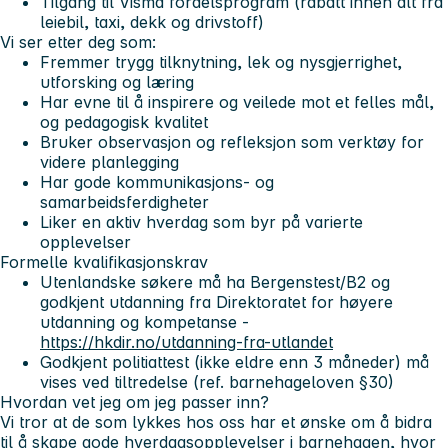
Tilgang til Visma fordelsprogram (rabatt innen alt fra
leiebil, taxi, dekk og drivstoff)
Vi ser etter deg som:
Fremmer trygg tilknytning, lek og nysgjerrighet,
utforsking og læring
Har evne til å inspirere og veilede mot et felles mål,
og pedagogisk kvalitet
Bruker observasjon og refleksjon som verktøy for
videre planlegging
Har gode kommunikasjons- og
samarbeidsferdigheter
Liker en aktiv hverdag som byr på varierte
opplevelser
Formelle kvalifikasjonskrav
Utenlandske søkere må ha Bergenstest/B2 og
godkjent utdanning fra Direktoratet for høyere
utdanning og kompetanse -
https://hkdir.no/utdanning-fra-utlandet
Godkjent politiattest (ikke eldre enn 3 måneder) må
vises ved tiltredelse (ref. barnehageloven §30)
Hvordan vet jeg om jeg passer inn?
Vi tror at de som lykkes hos oss har et ønske om å bidra
til å skape gode hverdagsopplevelser i barnehagen, hvor