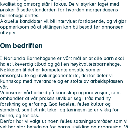
kvalitet og omsorg står i fokus. De vi styrker laget med
ønsker å sette standarden for hvordan morgendagens
barnehage driftes.
Aktuelle kandidater vil bli intervjuet fortløpende, og vi gjør
oppmerksom på at stillingen kan bli besatt før annonsen
utløper.
Om bedriften
I Norlandia Barnehagene er vårt mål er at alle barn skal
ha et likeverdig tilbud og gå i en høykvalitetsbarnehage.
Nøkkelen til det er kompetente ansatte som er
omsorgsfulle og utviklingsorienterte, derfor deler vi
kunnskap med hverandre og er stolte av arbeidsplassen
vår.
Vi baserer vårt arbeid på kunnskap og innovasjon, som
omhandler at vår praksis utvikler seg i tråd med ny
forskning og erfaring. God ledelse, felles kultur og
standard, samt et rikt leke- og læringsmiljø er viktig for
barna, og for oss.
Derfor har vi valgt ut noen felles satsningsområder som vi
vet har stor betydning for barns utvikling og progresjon. Vi