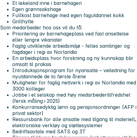
Et lekeland inne i barnehagen
Egen grønnsakshage
Fullkost barnehage med egen fagutdannet kokk
Grillhytte
Som medarbeider hos oss vil du få:
Prioritering av barnehageplass ved fast ansettelse
eller lengre vikariater
Faglig utviklende arbeidsmiljø - felles samlinger og
fagdager i regi av Norlandia
En arbeidsplass hvor forskning og ny kunnskap blir
omsatt til praksis
Introduksjonsprogram for nyansatte – veiledning for
nyutdannede de to første årene
Muligheter for faglig nettverk i regi av Norlandia med
3000 kolleger
Jobbe i et selskap med høy medarbeidertilfredshet
(fersk måling i 2025)
Konkurransedyktig lønn og pensjonsordninger (AFP i
privat sektor)
Ressursbank for alle ansatte med tilgang til materiell,
elektroniske verktøy og støttesystemer
Bedriftsavtale med SATS og 3T