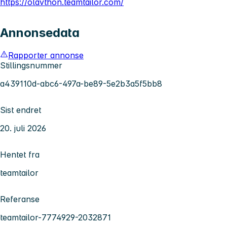
https://olavthon.teamtailor.com/
Annonsedata
Rapporter annonse
Stillingsnummer
a439110d-abc6-497a-be89-5e2b3a5f5bb8
Sist endret
20. juli 2026
Hentet fra
teamtailor
Referanse
teamtailor-7774929-2032871