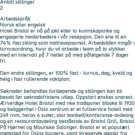
Antall stillinger
2
Arbeidsspråk
Norsk eller engelsk
Hotel Bristol er nå på jakt etter to kunnskapsrike og
engasjerte medarbeidere i vår resepsjon. Den ene til en
74% fast stilling som nattresepsjonist. Arbeidstiden inngår i
turnusordning, hvor du vil arbeide i team på to stykker
med en intervall på 7 netter på med påfølgende 7 dager
fri.
Den andre stillingen, er 100% fast - turnus, dag, kveld og
helg i fast rullerende vaktplan.
Søknader behandles fortløpende og stillingen kan bli
besatt før søknadsfristens utløp. Oppstart ønskes snarest.
Ærverdige Hotel Bristol med rike tradisjoner tilbake til 1920
og beliggenhet i Oslo sentrum er et fullservice hotell med
249 rom, herav 6 suiter, stor bankett/konferanse-avdeling
og en restaurantavdeling bestående av Bristol Grill, Bristol
På Hjørnet og Mauriske Salonger. Bristol er et populært
møtested for Oslos borgere, samt tilreisende gjester fra