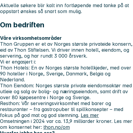
Aktuelle søkere blir kalt inn fortløpende med tanke på at
oppstart ønskes så snart som mulig.
Om bedriften
Våre virksomhetsområder
Thon Gruppen er et av Norges største privateide konsern,
eid av Thon Stiftelsen. Vi driver innen hotell, eiendom, og
servering, og har rundt 3 000 årsverk.
Vi er engasjert i:
Thon Hotels
: En av Norges største hotellkjeder, med over
90 hoteller i Norge, Sverige, Danmark, Belgia og
Nederland.
Thon Eiendom
: Norges største private eiendomsaktør med
utleie og salg av bolig- og næringseiendom, samt drift av
over 80 kjøpesentre i Norge og Sverige.
Resthon
: Vår serveringsvirksomhet med barer og
restauranter – fra gastropuber til spillkonsepter – med
fokus på god mat og god stemning.
Les mer
Omsetningen i 2024 var ca. 13,9 milliarder kroner. Les mer
om konsernet her:
thon.no/om
Hvorfor jobbe hos oss?