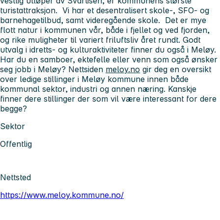
vestlig utløper av Svartisen, er kommunens største
turistattraksjon. Vi har et desentralisert skole-, SFO- og
barnehagetilbud, samt videregående skole. Det er mye
flott natur i kommunen vår, både i fjellet og ved fjorden,
og rike muligheter til variert friluftsliv året rundt. Godt
utvalg i idretts- og kulturaktiviteter finner du også i Meløy.
Har du en samboer, ektefelle eller venn som også ønsker
seg jobb i Meløy? Nettsiden
meloy.no
gir deg en oversikt
over ledige stillinger i Meløy kommune innen både
kommunal sektor, industri og annen næring. Kanskje
finner dere stillinger der som vil være interessant for dere
begge?
Sektor
Offentlig
Nettsted
https://www.meloy.kommune.no/