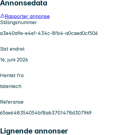
Annonsedata
Rapporter annonse
Stillingsnummer
a3e40a9e-e4e1-434c-8fb4-a0caed0cf506
Sist endret
16. juni 2026
Hentet fra
talentech
Referanse
65ae648354054bf8ab3701478d307969
Lignende annonser