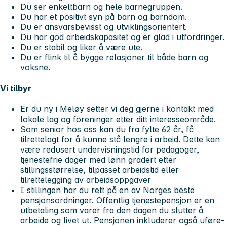
Du ser enkeltbarn og hele barnegruppen.
Du har et positivt syn på barn og barndom.
Du er ansvarsbevisst og utviklingsorientert.
Du har god arbeidskapasitet og er glad i utfordringer.
Du er stabil og liker å være ute.
Du er flink til å bygge relasjoner til både barn og
voksne.
Vi tilbyr
Er du ny i Meløy setter vi deg gjerne i kontakt med
lokale lag og foreninger etter ditt interesseområde.
Som senior hos oss kan du fra fylte 62 år, få
tilrettelagt for å kunne stå lengre i arbeid. Dette kan
være redusert undervisningstid for pedagoger,
tjenestefrie dager med lønn gradert etter
stillingsstørrelse, tilpasset arbeidstid eller
tilrettelegging av arbeidsoppgaver
I stillingen har du rett på en av Norges beste
pensjonsordninger. Offentlig tjenestepensjon er en
utbetaling som varer fra den dagen du slutter å
arbeide og livet ut. Pensjonen inkluderer også uføre-