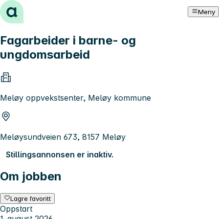
Hopp til innhold
Meny
Fagarbeider i barne- og
ungdomsarbeid
Meløy oppvekstsenter, Meløy kommune
Meløysundveien 673, 8157 Meløy
Stillingsannonsen er inaktiv.
Om jobben
Lagre favoritt
Oppstart
1. august 2026