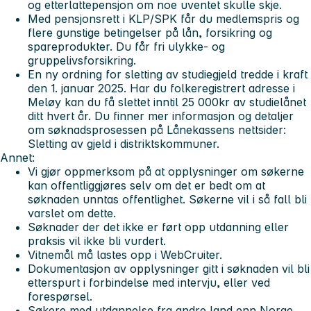
og etterlattepensjon om noe uventet skulle skje.
Med pensjonsrett i KLP/SPK får du medlemspris og
flere gunstige betingelser på lån, forsikring og
spareprodukter. Du får fri ulykke- og
gruppelivsforsikring.
En ny ordning for sletting av studiegjeld tredde i kraft
den 1. januar 2025. Har du folkeregistrert adresse i
Meløy kan du få slettet inntil 25 000kr av studielånet
ditt hvert år. Du finner mer informasjon og detaljer
om søknadsprosessen på Lånekassens nettsider:
Sletting av gjeld i distriktskommuner.
Annet:
Vi gjør oppmerksom på at opplysninger om søkerne
kan offentliggjøres selv om det er bedt om at
søknaden unntas offentlighet. Søkerne vil i så fall bli
varslet om dette.
Søknader der det ikke er ført opp utdanning eller
praksis vil ikke bli vurdert.
Vitnemål må lastes opp i WebCruiter.
Dokumentasjon av opplysninger gitt i søknaden vil bli
etterspurt i forbindelse med intervju, eller ved
forespørsel.
Søkere med utdannelse fra andre land enn Norge