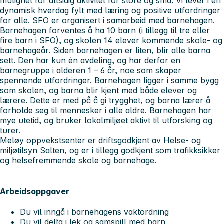
mulighet for allsidig aktivitet for store og små. Vi lever i en
dynamisk hverdag fylt med læring og positive utfordringer
for alle. SFO er organisert i samarbeid med barnehagen.
Barnehagen forventes å ha 10 barn (i tillegg til tre eller
fire barn i SFO), og skolen 14 elever kommende skole- og
barnehageår. Siden barnehagen er liten, blir alle barna
sett. Den har kun én avdeling, og har derfor en
barnegruppe i alderen 1 – 6 år, noe som skaper
spennende utfordringer. Barnehagen ligger i samme bygg
som skolen, og barna blir kjent med både elever og
lærere. Dette er med på å gi trygghet, og barna lærer å
forholde seg til mennesker i alle aldre. Barnehagen har
mye utetid, og bruker lokalmiljøet aktivt til utforsking og
turer.
Meløy oppvekstsenter er driftsgodkjent av Helse- og
miljøtilsyn Salten, og er i tillegg godkjent som trafikksikker
og helsefremmende skole og barnehage.
Arbeidsoppgaver
Du vil inngå i barnehagens vaktordning
Du vil delta i lek og samspill med barn