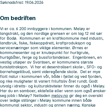
Søknadsfrist: 19.06.2026
Om bedriften
Vi er ca. 6 200 innbyggere i kommunen. Meløy er
langstrakt, og den nordlige grensen er om lag 12 mil sør
for Bodø. Kommunen er en kraftkommune med industri,
landbruk, fiske, fiskeoppdrett, kraftproduksjon og
servicenæringer som viktige elementer. Ørnes er
kommunesenter og er knutepunkt for hurtigrute,
hurtigbåter, ferge og bussforbindelser. Engenbreen, en
vestlig utløper av Svartisen, er kommunens største
turistattraksjon. Vi har et desentralisert skole-, SFO- og
barnehagetilbud, samt videregående skole. Det er mye
flott natur i kommunen vår, både i fjellet og ved fjorden,
og rike muligheter til variert friluftsliv året rundt. Godt
utvalg i idretts- og kulturaktiviteter finner du også i Meløy.
Har du en samboer, ektefelle eller venn som også ønsker
seg jobb i Meløy? Nettsiden
meloy.no
gir deg en oversikt
over ledige stillinger i Meløy kommune innen både
kommunal sektor, industri og annen næring. Kanskje