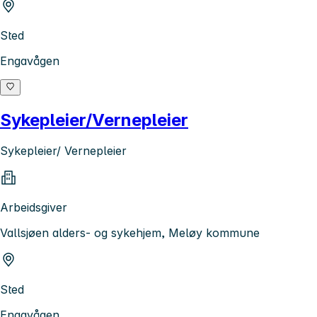
Sted
Engavågen
Sykepleier/Vernepleier
Sykepleier/ Vernepleier
Arbeidsgiver
Vallsjøen alders- og sykehjem, Meløy kommune
Sted
Engavågen