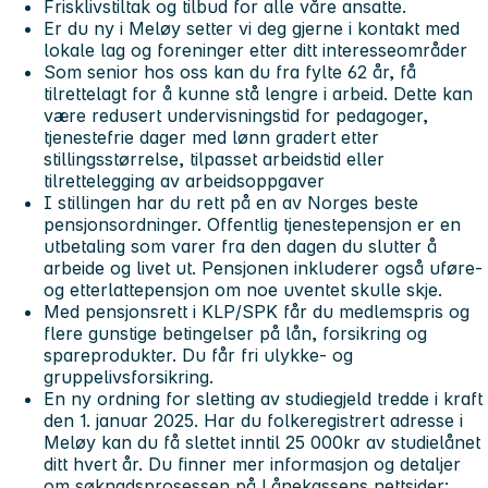
Frisklivstiltak og tilbud for alle våre ansatte.
Er du ny i Meløy setter vi deg gjerne i kontakt med
lokale lag og foreninger etter ditt interesseområder
Som senior hos oss kan du fra fylte 62 år, få
tilrettelagt for å kunne stå lengre i arbeid. Dette kan
være redusert undervisningstid for pedagoger,
tjenestefrie dager med lønn gradert etter
stillingsstørrelse, tilpasset arbeidstid eller
tilrettelegging av arbeidsoppgaver
I stillingen har du rett på en av Norges beste
pensjonsordninger. Offentlig tjenestepensjon er en
utbetaling som varer fra den dagen du slutter å
arbeide og livet ut. Pensjonen inkluderer også uføre-
og etterlattepensjon om noe uventet skulle skje.
Med pensjonsrett i KLP/SPK får du medlemspris og
flere gunstige betingelser på lån, forsikring og
spareprodukter. Du får fri ulykke- og
gruppelivsforsikring.
En ny ordning for sletting av studiegjeld tredde i kraft
den 1. januar 2025. Har du folkeregistrert adresse i
Meløy kan du få slettet inntil 25 000kr av studielånet
ditt hvert år. Du finner mer informasjon og detaljer
om søknadsprosessen på Lånekassens nettsider: