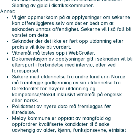
Sletting av gjeld i distriktskommuner.
Annet:
Vi gjør oppmerksom på at opplysninger om søkerne
kan offentliggjøres selv om det er bedt om at
søknaden unntas offentlighet. Søkerne vil i så fall bli
varslet om dette.
Søknader der det ikke er ført opp utdanning eller
praksis vil ikke bli vurdert.
Vitnemål må lastes opp i WebCruiter.
Dokumentasjon av opplysninger gitt i søknaden vil bli
etterspurt i forbindelse med intervju, eller ved
forespørsel.
Søkere med utdannelse fra andre land enn Norge
må fremlegge godkjenning av sin utdannelse fra
Direktoratet for høyere utdanning og
kompetanse/Nokut inklusivt vitnemål på engelsk
eller norsk.
Politiattest av nyere dato må fremlegges før
tiltredelse.
Meløy kommune er opptatt av mangfold og
oppfordrer kvalifiserte kandidater til å søke
uavhengig av alder, kjønn, funksjonsevne, etnisitet