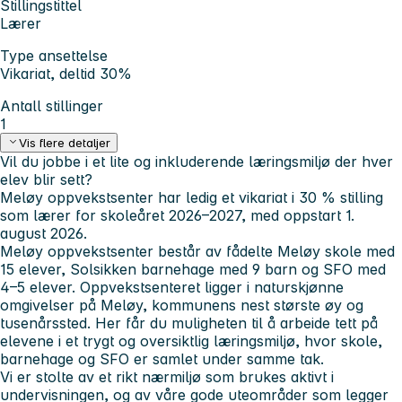
Stillingstittel
Lærer
Type ansettelse
Vikariat, deltid 30%
Antall stillinger
1
Vis flere detaljer
Vil du jobbe i et lite og inkluderende læringsmiljø der hver
elev blir sett?
Meløy oppvekstsenter har ledig et vikariat i 30 % stilling
som lærer for skoleåret 2026–2027, med oppstart 1.
august 2026.
Meløy oppvekstsenter består av fådelte Meløy skole med
15 elever, Solsikken barnehage med 9 barn og SFO med
4–5 elever. Oppvekstsenteret ligger i naturskjønne
omgivelser på Meløy, kommunens nest største øy og
tusenårssted. Her får du muligheten til å arbeide tett på
elevene i et trygt og oversiktlig læringsmiljø, hvor skole,
barnehage og SFO er samlet under samme tak.
Vi er stolte av et rikt nærmiljø som brukes aktivt i
undervisningen, og av våre gode uteområder som legger