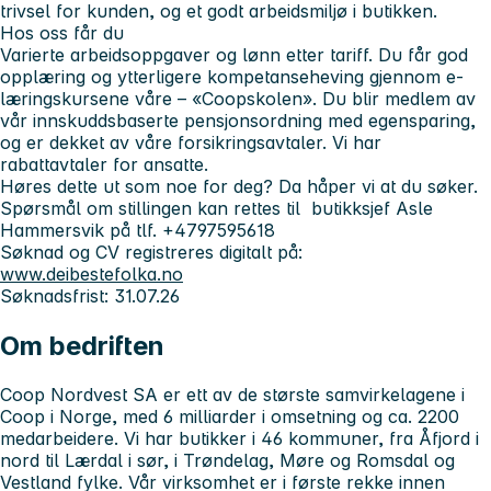
trivsel for kunden, og et godt arbeidsmiljø i butikken.
Hos oss får du
Varierte arbeidsoppgaver og lønn etter tariff. Du får god
opplæring og ytterligere kompetanseheving gjennom e-
læringskursene våre – «Coopskolen». Du blir medlem av
vår innskuddsbaserte pensjonsordning med egensparing,
og er dekket av våre forsikringsavtaler. Vi har
rabattavtaler for ansatte.
Høres dette ut som noe for deg? Da håper vi at du søker.
Spørsmål om stillingen kan rettes til butikksjef Asle
Hammersvik på tlf. +4797595618
Søknad og CV registreres digitalt på:
www.deibestefolka.no
Søknadsfrist: 31.07.26
Om bedriften
Coop Nordvest SA er ett av de største samvirkelagene i
Coop i Norge, med 6 milliarder i omsetning og ca. 2200
medarbeidere. Vi har butikker i 46 kommuner, fra Åfjord i
nord til Lærdal i sør, i Trøndelag, Møre og Romsdal og
Vestland fylke. Vår virksomhet er i første rekke innen