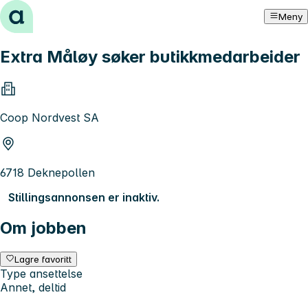
Hopp til innhold
Meny
Extra Måløy søker butikkmedarbeider
Coop Nordvest SA
6718 Deknepollen
Stillingsannonsen er inaktiv.
Om jobben
Lagre favoritt
Type ansettelse
Annet, deltid