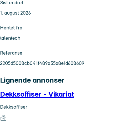
Sist endret
1. august 2026
Hentet fra
talentech
Referanse
2205d5008cb041f489a35a8e1d608609
Lignende annonser
Dekksoffiser - Vikariat
Dekksoffiser