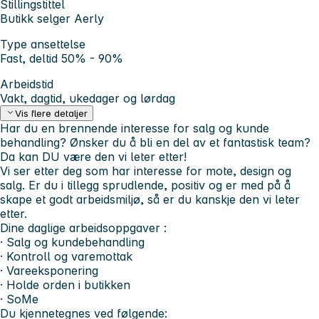
Stillingstittel
Butikk selger Aerly
Type ansettelse
Fast, deltid 50% - 90%
Arbeidstid
Vakt, dagtid, ukedager og lørdag
Vis flere detaljer
Har du en brennende interesse for salg og kunde
behandling? Ønsker du å bli en del av et fantastisk team?
Da kan DU være den vi leter etter!
Vi ser etter deg som har interesse for mote, design og
salg. Er du i tillegg sprudlende, positiv og er med på å
skape et godt arbeidsmiljø, så er du kanskje den vi leter
etter.
Dine daglige arbeidsoppgaver :
· Salg og kundebehandling
· Kontroll og varemottak
· Vareeksponering
· Holde orden i butikken
· SoMe
Du kjennetegnes ved følgende: