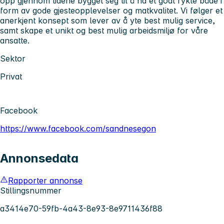
opp gjennom tidene bygget seg til å ha et godt rykte både i
form av gode gjesteopplevelser og matkvalitet. Vi følger et
anerkjent konsept som lever av å yte best mulig service,
samt skape et unikt og best mulig arbeidsmiljø for våre
ansatte.
Sektor
Privat
Facebook
https://www.facebook.com/sandnesegon
Annonsedata
Rapporter annonse
Stillingsnummer
a3414e70-59fb-4a43-8e93-8e9711436f88