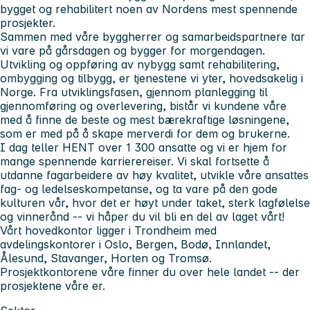
bygget og rehabilitert noen av Nordens mest spennende
prosjekter.
Sammen med våre byggherrer og samarbeidspartnere tar
vi vare på gårsdagen og bygger for morgendagen.
Utvikling og oppføring av nybygg samt rehabilitering,
ombygging og tilbygg, er tjenestene vi yter, hovedsakelig i
Norge. Fra utviklingsfasen, gjennom planlegging til
gjennomføring og overlevering, bistår vi kundene våre
med å finne de beste og mest bærekraftige løsningene,
som er med på å skape merverdi for dem og brukerne.
I dag teller HENT over 1 300 ansatte og vi er hjem for
mange spennende karrierereiser. Vi skal fortsette å
utdanne fagarbeidere av høy kvalitet, utvikle våre ansattes
fag- og ledelseskompetanse, og ta vare på den gode
kulturen vår, hvor det er høyt under taket, sterk lagfølelse
og vinnerånd -- vi håper du vil bli en del av laget vårt!
Vårt hovedkontor ligger i Trondheim med
avdelingskontorer i Oslo, Bergen, Bodø, Innlandet,
Ålesund, Stavanger, Horten og Tromsø.
Prosjektkontorene våre finner du over hele landet -- der
prosjektene våre er.