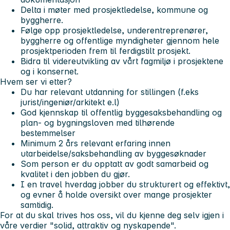
Delta i møter med prosjektledelse, kommune og
byggherre.
Følge opp prosjektledelse, underentreprenører,
byggherre og offentlige myndigheter gjennom hele
prosjektperioden frem til ferdigstilt prosjekt.
Bidra til videreutvikling av vårt fagmiljø i prosjektene
og i konsernet.
Hvem ser vi etter?
Du har relevant utdanning for stillingen (f.eks
jurist/ingeniør/arkitekt e.l)
God kjennskap til offentlig byggesaksbehandling og
plan- og bygningsloven med tilhørende
bestemmelser
Minimum 2 års relevant erfaring innen
utarbeidelse/saksbehandling av byggesøknader
Som person er du opptatt av godt samarbeid og
kvalitet i den jobben du gjør.
I en travel hverdag jobber du strukturert og effektivt,
og evner å holde oversikt over mange prosjekter
samtidig.
For at du skal trives hos oss, vil du kjenne deg selv igjen i
våre verdier "
solid, attraktiv og nyskapende
".