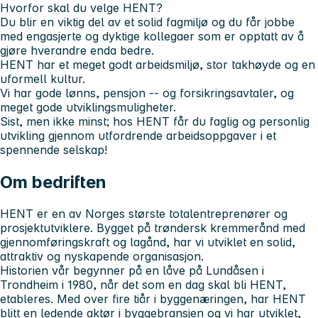
Hvorfor skal du velge HENT?
Du blir en viktig del av et solid fagmiljø og du får jobbe
med engasjerte og dyktige kollegaer som er opptatt av å
gjøre hverandre enda bedre.
HENT har et meget godt arbeidsmiljø, stor takhøyde og en
uformell kultur.
Vi har gode lønns, pensjon -- og forsikringsavtaler, og
meget gode utviklingsmuligheter.
Sist, men ikke minst; hos HENT får du faglig og personlig
utvikling gjennom utfordrende arbeidsoppgaver i et
spennende selskap!
Om bedriften
HENT er en av Norges største totalentreprenører og
prosjektutviklere. Bygget på trøndersk kremmerånd med
gjennomføringskraft og lagånd, har vi utviklet en solid,
attraktiv og nyskapende organisasjon.
Historien vår begynner på en låve på Lundåsen i
Trondheim i 1980, når det som en dag skal bli HENT,
etableres. Med over fire tiår i byggenæringen, har HENT
blitt en ledende aktør i byggebransjen og vi har utviklet,