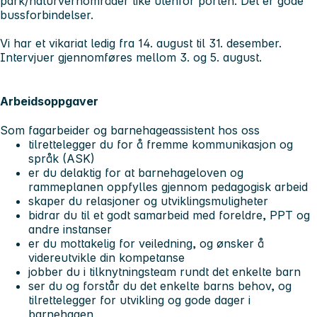
park/naturvernområder like utenfor porten. Det er gode
bussforbindelser.
Vi har et vikariat ledig fra 14. august til 31. desember.
Intervjuer gjennomføres mellom 3. og 5. august.
Arbeidsoppgaver
Som fagarbeider og barnehageassistent hos oss
tilrettelegger du for å fremme kommunikasjon og
språk (ASK)
er du delaktig for at barnehageloven og
rammeplanen oppfylles gjennom pedagogisk arbeid
skaper du relasjoner og utviklingsmuligheter
bidrar du til et godt samarbeid med foreldre, PPT og
andre instanser
er du mottakelig for veiledning, og ønsker å
videreutvikle din kompetanse
jobber du i tilknytningsteam rundt det enkelte barn
ser du og forstår du det enkelte barns behov, og
tilrettelegger for utvikling og gode dager i
barnehagen