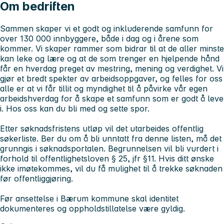
Om bedriften
Sammen skaper vi et godt og inkluderende samfunn for
over 130 000 innbyggere, både i dag og i årene som
kommer. Vi skaper rammer som bidrar til at de aller minste
kan leke og lære og at de som trenger en hjelpende hånd
får en hverdag preget av mestring, mening og verdighet. Vi
gjør et bredt spekter av arbeidsoppgaver, og felles for oss
alle er at vi får tillit og myndighet til å påvirke vår egen
arbeidshverdag for å skape et samfunn som er godt å leve
i.
Hos oss kan du bli med og sette spor.
Etter søknadsfristens utløp vil det utarbeides offentlig
søkerliste. Ber du om å bli unntatt fra denne listen, må det
grunngis i søknadsportalen. Begrunnelsen vil bli vurdert i
forhold til offentlighetsloven § 25, jfr §11. Hvis ditt ønske
ikke imøtekommes, vil du få mulighet til å trekke søknaden
før offentliggjøring.
Før ansettelse i Bærum kommune skal identitet
dokumenteres og oppholdstillatelse være gyldig.