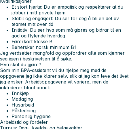
Kvalifikasjoner
Et stort hjerte: Du er empatisk og respekterer at du
jobber i mitt private hjem
Stabil og engasjert: Du ser for deg å bli en del av
teamet mitt over tid
Initiativ: Du ser hva som må gjøres og bidrar til en
god og flytende hverdag
Førerkort klasse B
Behersker norsk minimum B1
Jeg verdsetter mangfold og oppfordrer alle som kjenner
seg igjen i beskrivelsen til å søke.
Hva skal du gjøre?
Som min BPA-assistent vil du hjelpe meg med de
oppgavene jeg ikke klarer selv, slik at jeg kan leve det livet
jeg ønsker. Arbeidsoppgavene vil variere, men de
inkluderer blant annet:
Innkjøp
Matlaging
Husarbeid
Påkledning
Personlig hygiene
Arbeidstid og fordeler
Turnus:
Dag-, kvelds- og helgevakter.