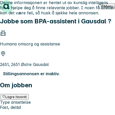
Denne informasjonen er hentet ut av kunstig intelligens
Hopp til innhold
Meny
for å hjelpe deg å finne relevante jobber. I noen få tilfeller
kan det være feil, så husk å sjekke hele annonsen.
Jobbe som BPA-assistent i Gausdal ?
Humana omsorg og assistanse
2651, 2651 Østre Gausdal
Stillingsannonsen er inaktiv.
Om jobben
Lagre favoritt
Type ansettelse
Fast, deltid