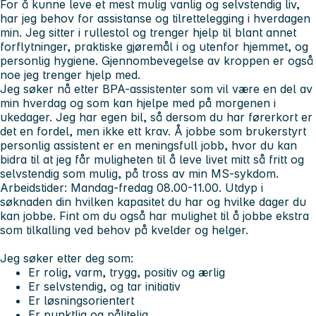
For å kunne leve et mest mulig vanlig og selvstendig liv,
har jeg behov for assistanse og tilrettelegging i hverdagen
min. Jeg sitter i rullestol og trenger hjelp til blant annet
forflytninger, praktiske gjøremål i og utenfor hjemmet, og
personlig hygiene. Gjennombevegelse av kroppen er også
noe jeg trenger hjelp med.
Jeg søker nå etter BPA-assistenter som vil være en del av
min hverdag og som kan hjelpe med på morgenen i
ukedager. Jeg har egen bil, så dersom du har førerkort er
det en fordel, men ikke ett krav. Å jobbe som brukerstyrt
personlig assistent er en meningsfull jobb, hvor du kan
bidra til at jeg får muligheten til å leve livet mitt så fritt og
selvstendig som mulig, på tross av min MS-sykdom.
Arbeidstider:
Mandag-fredag 08.00-11.00. Utdyp i
søknaden din hvilken kapasitet du har og hvilke dager du
kan jobbe. Fint om du også har mulighet til å jobbe ekstra
som tilkalling ved behov på kvelder og helger.
Jeg søker etter deg som:
Er rolig, varm, trygg, positiv og ærlig
Er selvstendig, og tar initiativ
Er løsningsorientert
Er punktlig og pålitelig