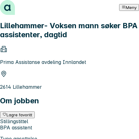
Hopp til innhold
Meny
Lillehammer- Voksen mann søker BPA
assistenter, dagtid
Prima Assistanse avdeling Innlandet
2614 Lillehammer
Om jobben
Lagre favoritt
Stillingstittel
BPA assistent
Type ansettelse