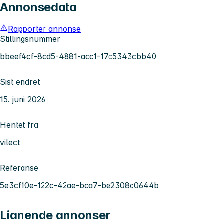
Annonsedata
Rapporter annonse
Stillingsnummer
bbeef4cf-8cd5-4881-acc1-17c5343cbb40
Sist endret
15. juni 2026
Hentet fra
vilect
Referanse
5e3cf10e-122c-42ae-bca7-be2308c0644b
Lignende annonser