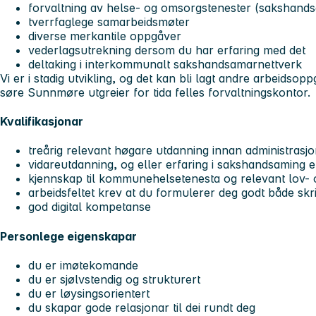
forvaltning av helse- og omsorgstenester (sakshand
tverrfaglege samarbeidsmøter
diverse merkantile oppgåver
vederlagsutrekning dersom du har erfaring med det
deltaking i interkommunalt sakshandsamarnettverk
Vi er i stadig utvikling, og det kan bli lagt andre arbeidsop
søre Sunnmøre utgreier for tida felles forvaltningskontor.
Kvalifikasjonar
treårig relevant høgare utdanning innan administrasjon
vidareutdanning, og eller erfaring i sakshandsaming e
kjennskap til kommunehelsetenesta og relevant lov- o
arbeidsfeltet krev at du formulerer deg godt både sk
god digital kompetanse
Personlege eigenskapar
du er imøtekomande
du er sjølvstendig og strukturert
du er løysingsorientert
du skapar gode relasjonar til dei rundt deg