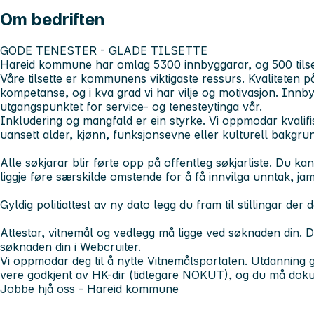
Om bedriften
GODE TENESTER - GLADE TILSETTE
Hareid kommune har omlag 5300 innbyggarar, og 500 tilse
Våre tilsette er kommunens viktigaste ressurs. Kvaliteten p
kompetanse, og i kva grad vi har vilje og motivasjon. Innby
utgangspunktet for service- og tenesteytinga vår.
Inkludering og mangfald er ein styrke. Vi oppmodar kvalifis
uansett alder, kjønn, funksjonsevne eller kulturell bakgru
Alle søkjarar blir førte opp på offentleg søkjarliste. Du k
liggje føre særskilde omstende for å få innvilga unntak, ja
Gyldig politiattest av ny dato legg du fram til stillingar der d
Attestar, vitnemål og vedlegg må ligge ved søknaden din. 
søknaden din i Webcruiter.
Vi oppmodar deg til å nytte Vitnemålsportalen. Utdanning
vere godkjent av HK-dir (tidlegare NOKUT), og du må dok
Jobbe hjå oss - Hareid kommune