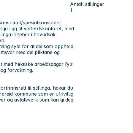
Antall stillinger
1
 konsulent/spesialkonsulent.
inga ligg til velferdskontoret, med
llinga inneber i hovudsak
en.
ming syte for at dei som oppheld
amsvar med dei pliktane og
st med hektiske arbeidsdagar fylt
og forvaltning.
rtrinnsrett til stillinga, hakar du
i Hareid kommune som er ufrivillig
lover og avtaleverk som kan gi deg