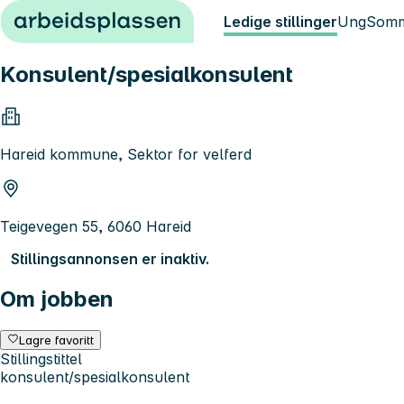
Hopp til innhold
Ledige stillinger
Ung
Somm
Konsulent/spesialkonsulent
Hareid kommune, Sektor for velferd
Teigevegen 55, 6060 Hareid
Stillingsannonsen er inaktiv.
Om jobben
Lagre favoritt
Stillingstittel
konsulent/spesialkonsulent