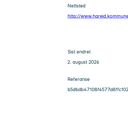
Nettsted
http://www.hareid.kommune
Sist endret
2. august 2026
Referanse
b5dbdb47108f4577a8ffc10