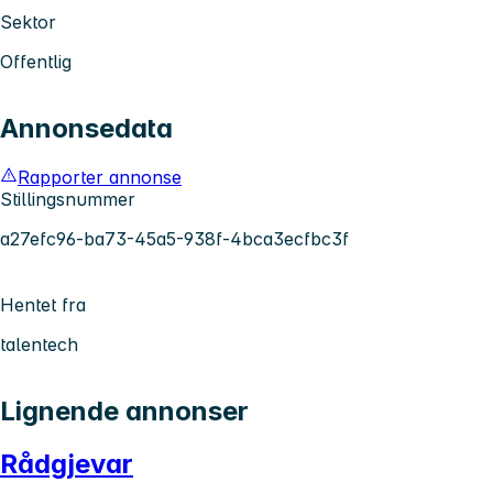
Sektor
Offentlig
Annonsedata
Rapporter annonse
Stillingsnummer
a27efc96-ba73-45a5-938f-4bca3ecfbc3f
Hentet fra
talentech
Lignende annonser
Rådgjevar