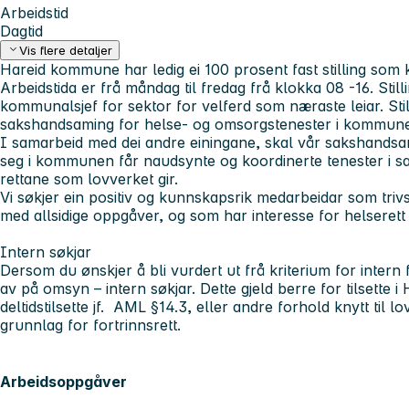
Arbeidstid
Dagtid
Vis flere detaljer
Hareid kommune har ledig ei 100 prosent fast stilling som
Arbeidstida er frå måndag til fredag frå klokka 08 -16. Still
kommunalsjef for sektor for velferd som næraste leiar. Sti
sakshandsaming for helse- og omsorgstenester i kommun
I samarbeid med dei andre einingane, skal vår sakshandsa
seg i kommunen får naudsynte og koordinerte tenester i s
rettane som lovverket gir.
Vi søkjer ein positiv og kunnskapsrik medarbeidar som triv
med allsidige oppgåver, og som har interesse for helserett 
Intern søkjar
Dersom du ønskjer å bli vurdert ut frå kriterium for intern fo
av på omsyn – intern søkjar. Dette gjeld berre for tilsette 
deltidstilsette jf. AML §14.3, eller andre forhold knytt til 
grunnlag for fortrinnsrett.
Arbeidsoppgåver