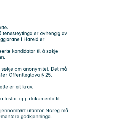
tte.
å tenesteytinga er avhengig av
ggjarane i Hareid er
erte kandidatar til å søkje
nn.
an søkje om anonymitet. Det må
mfør Offentleglova § 25.
ette er eit krav.
Du lastar opp dokumenta til
 gjennomført utanfor Noreg må
umentere godkjenninga.