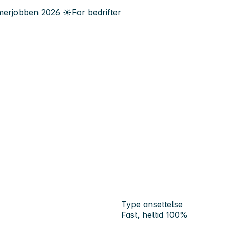
erjobben
2026
☀️
For bedrifter
Type ansettelse
Fast, heltid 100%