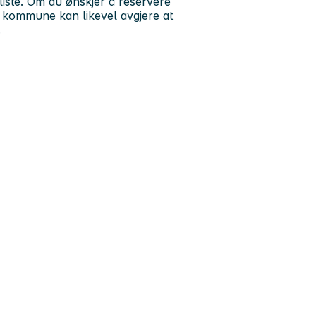
liste. Om du ønskjer å reservere
 kommune kan likevel avgjere at
.