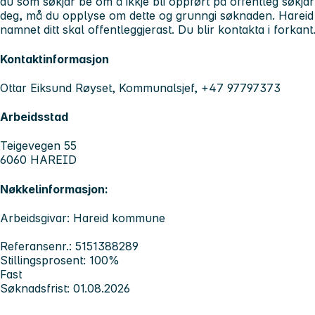
du som søkjar be om å ikkje bli oppført på offentleg søkjar
deg, må du opplyse om dette og grunngi søknaden. Hareid
namnet ditt skal offentleggjerast. Du blir kontakta i forkant
Kontaktinformasjon
Ottar Eiksund Røyset, Kommunalsjef, +47 97797373
Arbeidsstad
Teigevegen 55
6060 HAREID
Nøkkelinformasjon:
Arbeidsgivar: Hareid kommune
Referansenr.: 5151388289
Stillingsprosent: 100%
Fast
Søknadsfrist: 01.08.2026