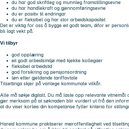
du har god skriftleg og munnleg framstillingsevne
du har handlekraft og gjennomføringsevne
du er positiv til endringar
du er fleksibel og har stor arbeidskapasitet
Det er viktig for oss å bygge eit godt team, difor er personl
bli lagt vekt på.
Vi tilbyr
god opplæring
eit godt arbeidsmiljø med kjekke kollegaer
fleksibel arbeidstid
god forsikring og pensjonsordning
løn etter gjeldande tariffavtale
Tilsettinga skjer på vanlege kommunale vilkår.
Alle må søkje digitalt. Du må laste opp relevante vitnemål o
gjer merksam på at søknaden blir vurdert ut frå den informa
at du viser korleis din kompetanse fyller kriteria for stilling
Hareid kommune praktiserer meiroffentlegheit ved tilsettin