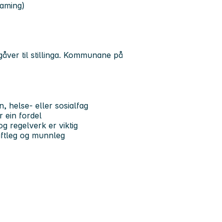
saming)
pgåver til stillinga. Kommunane på
, helse- eller sosialfag
r ein fordel
g regelverk er viktig
riftleg og munnleg