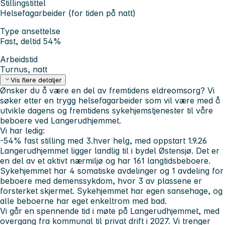
Stillingstittel
Helsefagarbeider (for tiden på natt)
Type ansettelse
Fast, deltid 54%
Arbeidstid
Turnus, natt
Vis flere detaljer
Ønsker du å være en del av fremtidens eldreomsorg?
Vi
søker etter en trygg helsefagarbeider som vil være med å
utvikle dagens og fremtidens sykehjemstjenester til våre
beboere ved Langerudhjemmet.
Vi har ledig:
-54% fast stilling med 3.hver helg, med oppstart 1.9.26
Langerudhjemmet ligger landlig til i bydel Østensjø. Det er
en del av et aktivt nærmiljø og har 161 langtidsbeboere.
Sykehjemmet har 4 somatiske avdelinger og 1 avdeling for
beboere med demenssykdom, hvor 3 av plassene er
forsterket skjermet. Sykehjemmet har egen sansehage, og
alle beboerne har eget enkeltrom med bad.
Vi går en spennende tid i møte på Langerudhjemmet, med
overgang fra kommunal til privat drift i 2027. Vi trenger