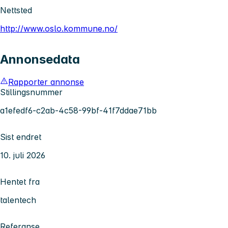
Nettsted
http://www.oslo.kommune.no/
Annonsedata
Rapporter annonse
Stillingsnummer
a1efedf6-c2ab-4c58-99bf-41f7ddae71bb
Sist endret
10. juli 2026
Hentet fra
talentech
Referanse