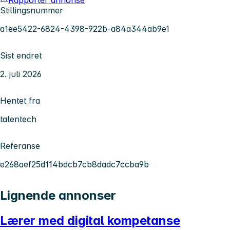
Rapporter annonse
Stillingsnummer
a1ee5422-6824-4398-922b-a84a344ab9e1
Sist endret
2. juli 2026
Hentet fra
talentech
Referanse
e268aef25d114bdcb7cb8dadc7ccba9b
Lignende annonser
Lærer med digital kompetanse