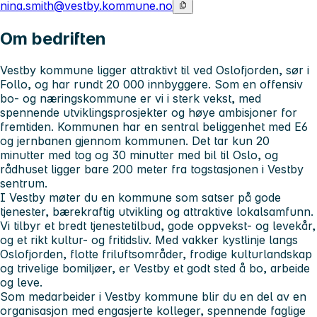
nina.smith@vestby.kommune.no
Om bedriften
Vestby kommune ligger attraktivt til ved Oslofjorden, sør i
Follo, og har rundt 20 000 innbyggere. Som en offensiv
bo- og næringskommune er vi i sterk vekst, med
spennende utviklingsprosjekter og høye ambisjoner for
fremtiden. Kommunen har en sentral beliggenhet med E6
og jernbanen gjennom kommunen. Det tar kun 20
minutter med tog og 30 minutter med bil til Oslo, og
rådhuset ligger bare 200 meter fra togstasjonen i Vestby
sentrum.
I Vestby møter du en kommune som satser på gode
tjenester, bærekraftig utvikling og attraktive lokalsamfunn.
Vi tilbyr et bredt tjenestetilbud, gode oppvekst- og levekår,
og et rikt kultur- og fritidsliv. Med vakker kystlinje langs
Oslofjorden, flotte friluftsområder, frodige kulturlandskap
og trivelige bomiljøer, er Vestby et godt sted å bo, arbeide
og leve.
Som medarbeider i Vestby kommune blir du en del av en
organisasjon med engasjerte kolleger, spennende faglige