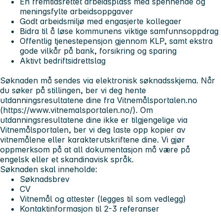
En fremtidsrettet arbeidsplass med spennende og
meningsfylte arbeidsoppgaver
Godt arbeidsmiljø med engasjerte kollegaer
Bidra til å løse kommunens viktige samfunnsoppdrag
Offentlig tjenestepensjon gjennom KLP, samt ekstra
gode vilkår på bank, forsikring og sparing
Aktivt bedriftsidrettslag
Søknaden må sendes via elektronisk søknadsskjema. Når
du søker på stillingen, ber vi deg hente
utdanningsresultatene dine fra Vitnemålsportalen.no
(https://www.vitnemalsportalen.no/). Om
utdanningsresultatene dine ikke er tilgjengelige via
Vitnemålsportalen, ber vi deg laste opp kopier av
vitnemålene eller karakterutskriftene dine. Vi gjør
oppmerksom på at all dokumentasjon må være på
engelsk eller et skandinavisk språk.
Søknaden skal inneholde:
Søknadsbrev
CV
Vitnemål og attester (legges til som vedlegg)
Kontaktinformasjon til 2-3 referanser