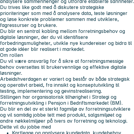
analysere sammenhenger og utfordre etablerte sannheter.
Du trives like godt med å diskutere strategiske
prioriteringer som med å analysere data, teste løsninger
og løse konkrete problemer sammen med utviklere,
fagressurser og brukere.
Du blir en sentral kobling mellom forretningsbehov og
digitale løsninger, der du vil identifisere
forbedringsmuligheter, utvikle nye kundereiser og bidra til
at gode idéer blir realisert i markedet.
Om rollen
Du vil være ansvarlig for å sikre at forretningsmessige
behov oversettes til brukervennlige og effektive digitale
løsninger.
Arbeidshverdagen er variert og består av både strategisk
og operativt arbeid, fra innsikt og konseptutvikling til
testing, implementering og gevinstrealisering.
Stillingen har organisatorisk tilhørighet i Strategi og
forretningsutvikling i Pensjon i Bedriftsmarkedet (BM).
Du blir en del av et sterkt fagmiljø av forretningsutviklere
og vil samtidig jobbe tett med produkt, salgsmiljøet og
andre nøkkelmiljøer på tvers av forretning og teknologi.
Dette vil du jobbe med
Kartlegge og analysere kundedata, kundebehov,