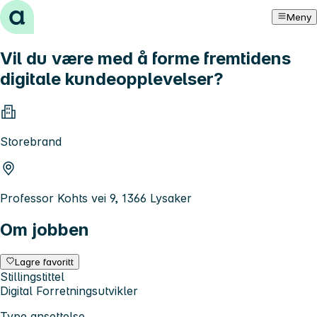
Hopp til innhold
Meny
Vil du være med å forme fremtidens
digitale kundeopplevelser?
Storebrand
Professor Kohts vei 9, 1366 Lysaker
Om jobben
Lagre favoritt
Stillingstittel
Digital Forretningsutvikler
Type ansettelse