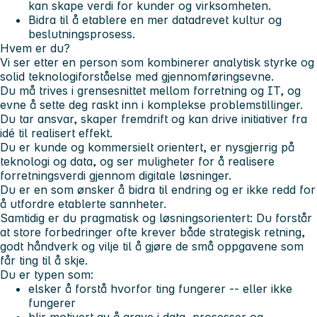
kan skape verdi for kunder og virksomheten.
Bidra til å etablere en mer datadrevet kultur og
beslutningsprosess.
Hvem er du?
Vi ser etter en person som kombinerer analytisk styrke og
solid teknologiforståelse med gjennomføringsevne.
Du må trives i grensesnittet mellom forretning og IT, og
evne å sette deg raskt inn i komplekse problemstillinger.
Du tar ansvar, skaper fremdrift og kan drive initiativer fra
idé til realisert effekt.
Du er kunde og kommersielt orientert, er nysgjerrig på
teknologi og data, og ser muligheter for å realisere
forretningsverdi gjennom digitale løsninger.
Du er en som ønsker å bidra til endring og er ikke redd for
å utfordre etablerte sannheter.
Samtidig er du pragmatisk og løsningsorientert: Du forstår
at store forbedringer ofte krever både strategisk retning,
godt håndverk og vilje til å gjøre de små oppgavene som
får ting til å skje.
Du er typen som:
elsker å forstå hvorfor ting fungerer -- eller ikke
fungerer
blir motivert av å grave i data, prosesser og