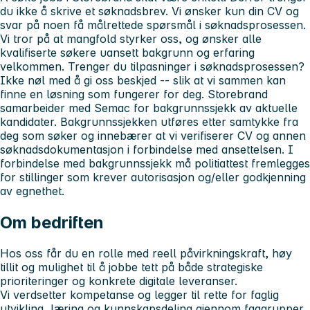
du ikke å skrive et søknadsbrev.
Vi ønsker kun din CV og
svar på noen få målrettede spørsmål i søknadsprosessen.
Vi tror på at mangfold styrker oss, og ønsker alle
kvalifiserte søkere uansett bakgrunn og erfaring
velkommen.
Trenger du tilpasninger i søknadsprosessen?
Ikke nøl med å gi oss beskjed -- slik at vi sammen kan
finne en løsning som fungerer for deg.
Storebrand
samarbeider med Semac for bakgrunnssjekk av aktuelle
kandidater. Bakgrunnssjekken utføres etter samtykke fra
deg som søker og innebærer at vi verifiserer CV og annen
søknadsdokumentasjon i forbindelse med ansettelsen.
I
forbindelse med bakgrunnssjekk må politiattest fremlegges
for stillinger som krever autorisasjon og/eller godkjenning
av egnethet.
Om bedriften
Hos oss får du en rolle med reell påvirkningskraft, høy
tillit og mulighet til å jobbe tett på både strategiske
prioriteringer og konkrete digitale leveranser.
Vi verdsetter kompetanse og legger til rette for faglig
utvikling, læring og kunnskapsdeling gjennom faggrupper,