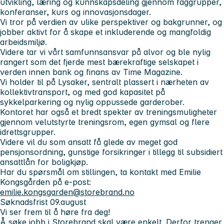
utvikling, læring og kunnskapsdeling gjennom faggrupper,
konferanser, kurs og innovasjonsdager.
Vi tror på verdien av ulike perspektiver og bakgrunner, og
jobber aktivt for å skape et inkluderende og mangfoldig
arbeidsmiljø.
Videre tar vi vårt samfunnsansvar på alvor og ble nylig
rangert som det fjerde mest bærekraftige selskapet i
verden innen bank og finans av Time Magazine.
Vi holder til på Lysaker, sentralt plassert i nærheten av
kollektivtransport, og med god kapasitet på
sykkelparkering og nylig oppussede garderober.
Kontoret har også et bredt spekter av treningsmuligheter
gjennom velutstyrte treningsrom, egen gymsal og flere
idrettsgrupper.
Videre vil du som ansatt få glede av meget god
pensjonsordning, gunstige forsikringer i tillegg til subsidiert
ansattlån for boligkjøp.
Har du spørsmål om stillingen, ta kontakt med Emilie
Kongsgården på e-post:
emilie.kongsgarden@storebrand.no
Søknadsfrist 09.august
Vi ser frem til å høre fra deg!
Å søke jobb i Storebrand skal være enkelt. Derfor trenger