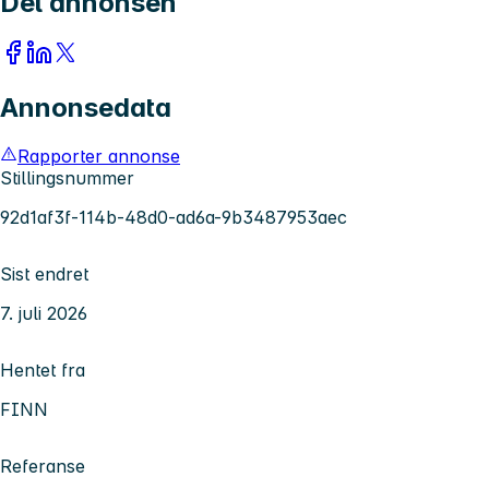
Del annonsen
Annonsedata
Rapporter annonse
Stillingsnummer
92d1af3f-114b-48d0-ad6a-9b3487953aec
Sist endret
7. juli 2026
Hentet fra
FINN
Referanse