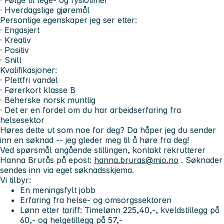
· Følge til lege- og fysiotimer
· Hverdagslige gjøremål
Personlige egenskaper jeg ser etter:
· Engasjert
· Kreativ
· Positiv
· Snill
Kvalifikasjoner:
· Plettfri vandel
· Førerkort klasse B
· Beherske norsk muntlig
· Det er en fordel om du har arbeidserfaring fra
helsesektor
Høres dette ut som noe for deg? Da håper jeg du sender
inn en søknad -- jeg gleder meg til å høre fra deg!
Ved spørsmål angående stillingen, kontakt rekrutterer
Hanna Brurås på epost:
hanna.bruras@mio.no
. Søknader
sendes inn via eget søknadsskjema.
Vi tilbyr:
En meningsfylt jobb
Erfaring fra helse- og omsorgssektoren
Lønn etter tariff: Timelønn 225,40,-, kveldstillegg på
60,- og helgetillegg på 57,-