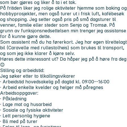
som bør gjøres og liker å ta i et tak.
På fritiden liker jeg rolige aktiviteter hjemme som baking og
hobbyprosjekter, men også turer ut i frisk luft, kafébesøk
og shopping. Jeg setter også pris på små dagsturer til
venner, familie eller steder som Senja og Tromsø. På
grunn av funksjonsnedsettelsen min trenger jeg assistanse
for å kunne gjøre dette.
Som assistent må du ha førerkort. Jeg har egen tilrettelagt
bil (Caravelle med rullestolheis) som brukes til transport,
og som jeg ikke klarer å kjøre selv.
Høres dette interessant ut? Da håper jeg på å høre fra deg
😊
Stilling og arbeidstid:
Jeg søker etter to tilkallingsvikarer
· Arbeidstid hovedsakelig på dagtid kl. 09:00--16:00
· Arbeid enkelte kvelder og helger må påregnes
Arbeidsoppgaver:
· Påkledning
· Lage mat og husarbeid
· Sosiale og fysiske aktiviteter
· Lett personlig hygiene
· Bli med på turer