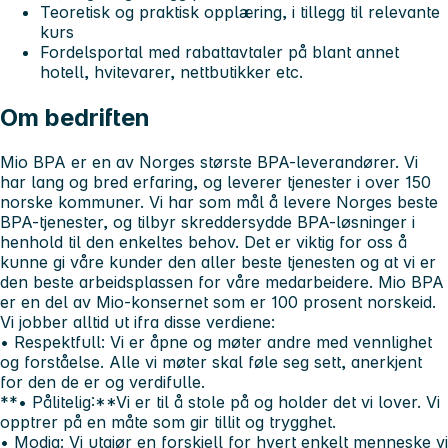
Teoretisk og praktisk opplæring, i tillegg til relevante
kurs
Fordelsportal med rabattavtaler på blant annet
hotell, hvitevarer, nettbutikker etc.
Om bedriften
Mio BPA er en av Norges største BPA-leverandører. Vi
har lang og bred erfaring, og leverer tjenester i over 150
norske kommuner. Vi har som mål å levere Norges beste
BPA-tjenester, og tilbyr skreddersydde BPA-løsninger i
henhold til den enkeltes behov. Det er viktig for oss å
kunne gi våre kunder den aller beste tjenesten og at vi er
den beste arbeidsplassen for våre medarbeidere. Mio BPA
er en del av Mio-konsernet som er 100 prosent norskeid.
Vi jobber alltid ut ifra disse verdiene:
• Respektfull:
Vi er åpne og møter andre med vennlighet
og forståelse. Alle vi møter skal føle seg sett, anerkjent
for den de er og verdifulle.
**• Pålitelig:**Vi er til å stole på og holder det vi lover. Vi
opptrer på en måte som gir tillit og trygghet.
• Modig:
Vi utgjør en forskjell for hvert enkelt menneske vi