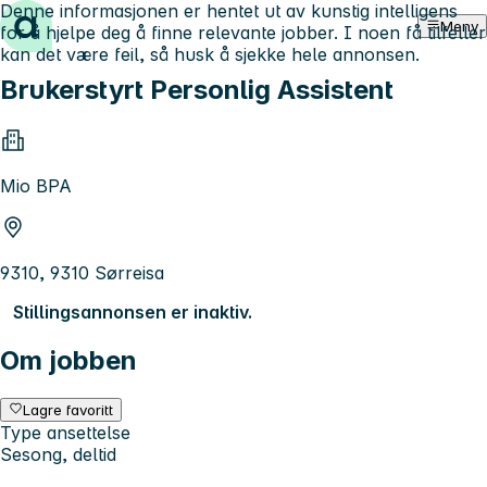
Denne informasjonen er hentet ut av kunstig intelligens
Hopp til innhold
Meny
for å hjelpe deg å finne relevante jobber. I noen få tilfeller
kan det være feil, så husk å sjekke hele annonsen.
Brukerstyrt Personlig Assistent
Mio BPA
9310, 9310 Sørreisa
Stillingsannonsen er inaktiv.
Om jobben
Lagre favoritt
Type ansettelse
Sesong, deltid