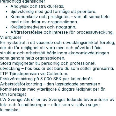
Personliga egenskaper
Analytisk och strukturerad.
Självständig med god förmåga att prioritera.
Kommunikativ och prestigelös – van att samarbeta
med olika delar av organisationen.
Kvalitetsmedveten och noggrann.
Affärsförståelse och intresse för processutveckling.
Vi erbjuder
En nyckelroll i ett växande och utvecklingsinriktat företag,
där du får möjlighet att vara med och påverka både
struktur och arbetssätt både inom ekonomiavdelningen
samt genom hela organisationen.
Stora möjligheter till personlig och professionell
utveckling – hos oss är det bara du som sätter gränserna.
ITP Tjänstepension via Collectum.
Friskvårdsbidrag på 3 000 SEK per kalenderår.
Arbetstidsförkortning – den lagstadgade semestern
kompletteras med ytterligare 6 dagars ledighet per år.
Om företaget
LW Sverige AB är en av Sveriges ledande leverantörer av
tak- och fasadlösningar – eller som vi själva säger:
klimatskal
.