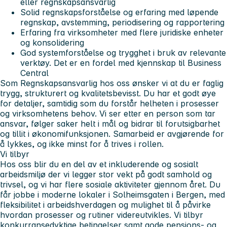
eller regnskapsansvarlig
Solid regnskapsforståelse og erfaring med løpende
regnskap, avstemming, periodisering og rapportering
Erfaring fra virksomheter med flere juridiske enheter
og konsolidering
God systemforståelse og trygghet i bruk av relevante
verktøy. Det er en fordel med kjennskap til Business
Central
Som Regnskapsansvarlig hos oss ønsker vi at du er faglig
trygg, strukturert og kvalitetsbevisst. Du har et godt øye
for detaljer, samtidig som du forstår helheten i prosesser
og virksomhetens behov. Vi ser etter en person som tar
ansvar, følger saker helt i mål og bidrar til forutsigbarhet
og tillit i økonomifunksjonen. Samarbeid er avgjørende for
å lykkes, og ikke minst for å trives i rollen.
Vi tilbyr
Hos oss blir du en del av et inkluderende og sosialt
arbeidsmiljø der vi legger stor vekt på godt samhold og
trivsel, og vi har flere sosiale aktiviteter gjennom året. Du
får jobbe i moderne lokaler i Solheimsgaten i Bergen, med
fleksibilitet i arbeidshverdagen og mulighet til å påvirke
hvordan prosesser og rutiner videreutvikles. Vi tilbyr
konkurransedyktige betingelser samt gode pensjons- og