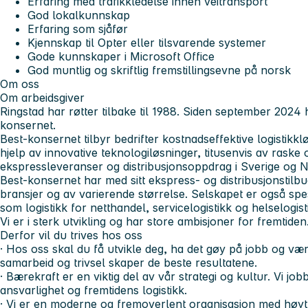
Erfaring med trafikkledelse innen veitransport
God lokalkunnskap
Erfaring som sjåfør
Kjennskap til Opter eller tilsvarende systemer
Gode kunnskaper i Microsoft Office
God muntlig og skriftlig fremstillingsevne på norsk
Om oss
Om arbeidsgiver
Ringstad har røtter tilbake til 1988. Siden september 2024 
konsernet.
Best-konsernet tilbyr bedrifter kostnadseffektive logistikkl
hjelp av innovative teknologiløsninger, titusenvis av raske
ekspressleveranser og distribusjonsoppdrag i Sverige og 
Best-konsernet har med sitt ekspress- og distribusjonstilb
bransjer og av varierende størrelse. Selskapet er også spes
som logistikk for netthandel, servicelogistikk og helselogist
Vi er i sterk utvikling og har store ambisjoner for fremtiden
Derfor vil du trives hos oss
· Hos oss skal du få utvikle deg, ha det gøy på jobb og vær
samarbeid og trivsel skaper de beste resultatene.
· Bærekraft er en viktig del av vår strategi og kultur. Vi job
ansvarlighet og fremtidens logistikk.
· Vi er en moderne og fremoverlent organisasjon med høyt f