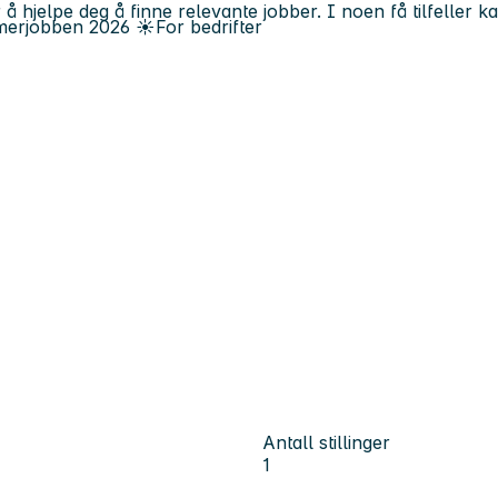
 å hjelpe deg å finne relevante jobber. I noen få tilfeller 
erjobben
2026
☀️
For bedrifter
Antall stillinger
1