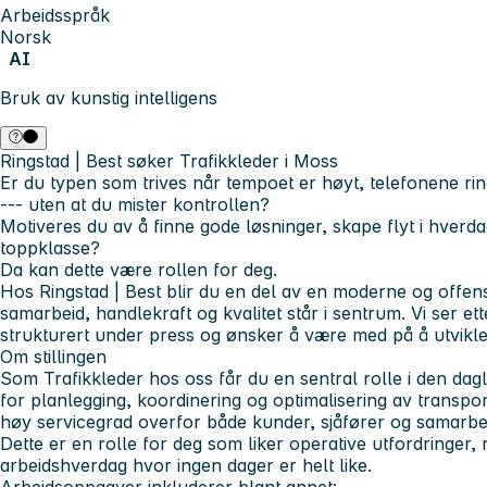
Arbeidsspråk
Norsk
AI
Bruk av kunstig intelligens
Ringstad | Best søker Trafikkleder i Moss
Er du typen som trives når tempoet er høyt, telefonene rin
--- uten at du mister kontrollen?
Motiveres du av å finne gode løsninger, skape flyt i hverda
toppklasse?
Da kan dette være rollen for deg.
Hos Ringstad | Best blir du en del av en moderne og offens
samarbeid, handlekraft og kvalitet står i sentrum. Vi ser et
strukturert under press og ønsker å være med på å utvikle 
Om stillingen
Som Trafikkleder hos oss får du en sentral rolle i den dagli
for planlegging, koordinering og optimalisering av transpo
høy servicegrad overfor både kunder, sjåfører og samarbe
Dette er en rolle for deg som liker operative utfordringer,
arbeidshverdag hvor ingen dager er helt like.