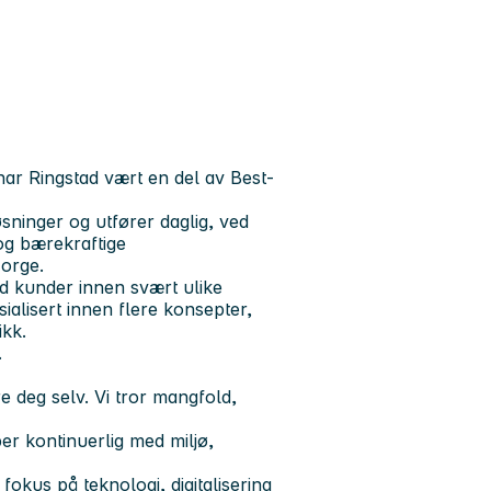
har Ringstad vært en del av Best-
øsninger og utfører daglig, ved
 og bærekraftige
Norge.
ud kunder innen svært ulike
ialisert innen flere konsepter,
ikk.
.
e deg selv. Vi tror mangfold,
ber kontinuerlig med miljø,
okus på teknologi, digitalisering