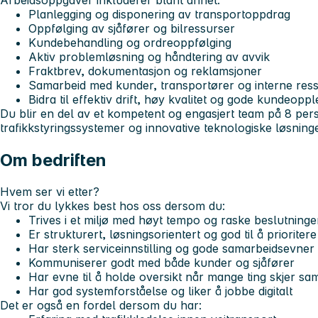
Arbeidsoppgaver inkluderer blant annet:
Planlegging og disponering av transportoppdrag
Oppfølging av sjåfører og bilressurser
Kundebehandling og ordreoppfølging
Aktiv problemløsning og håndtering av avvik
Fraktbrev, dokumentasjon og reklamsjoner
Samarbeid med kunder, transportører og interne res
Bidra til effektiv drift, høy kvalitet og gode kundeopp
Du blir en del av et kompetent og engasjert team på 8 per
trafikkstyringssystemer og innovative teknologiske løsninge
Om bedriften
Hvem ser vi etter?
Vi tror du lykkes best hos oss dersom du:
Trives i et miljø med høyt tempo og raske beslutninge
Er strukturert, løsningsorientert og god til å prioritere
Har sterk serviceinnstilling og gode samarbeidsevner
Kommuniserer godt med både kunder og sjåfører
Har evne til å holde oversikt når mange ting skjer sam
Har god systemforståelse og liker å jobbe digitalt
Det er også en fordel dersom du har: