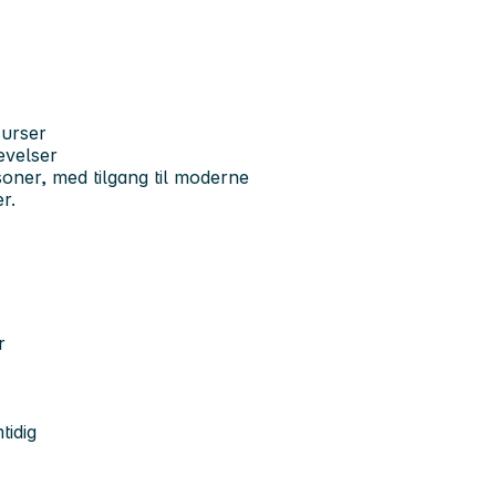
surser
levelser
soner, med tilgang til moderne
r.
r
tidig