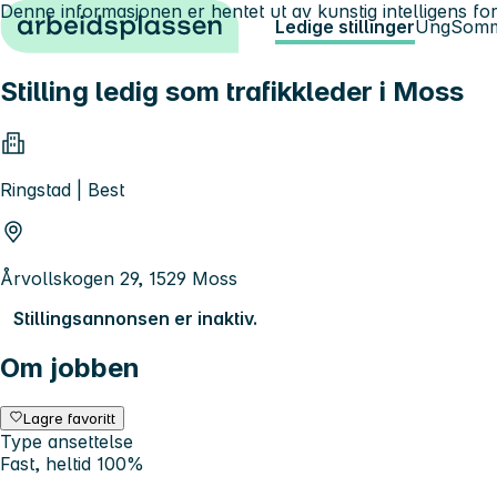
Denne informasjonen er hentet ut av kunstig intelligens for
Hopp til innhold
Ledige stillinger
Ung
Somm
Stilling ledig som trafikkleder i Moss
Ringstad | Best
Årvollskogen 29, 1529 Moss
Stillingsannonsen er inaktiv.
Om jobben
Lagre favoritt
Type ansettelse
Fast, heltid 100%