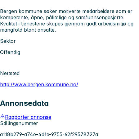
Bergen kommune søker motiverte medarbeidere som er
kompetente, åpne, pålitelige og samfunnsengasjerte.
Kvalitet i tjenestene skapes gjennom godt arbeidsmiljø og
mangfold blant ansatte.
Sektor
Offentlig
Nettsted
http://www.bergen.kommune.no/
Annonsedata
Rapporter annonse
Stillingsnummer
a118b279-a74e-4d1a-9755-62f29578327a