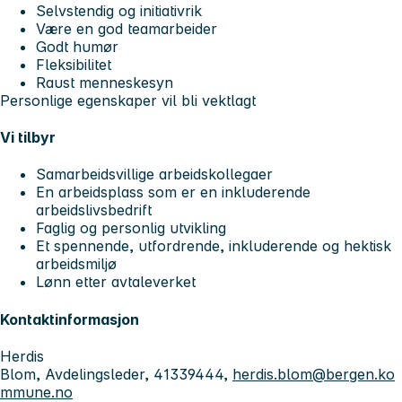
Selvstendig og initiativrik
Være en god teamarbeider
Godt humør
Fleksibilitet
Raust menneskesyn
Personlige egenskaper vil bli vektlagt
Vi tilbyr
Samarbeidsvillige arbeidskollegaer
En arbeidsplass som er en inkluderende
arbeidslivsbedrift
Faglig og personlig utvikling
Et spennende, utfordrende, inkluderende og hektisk
arbeidsmiljø
Lønn etter avtaleverket
Kontaktinformasjon
Herdis
Blom, Avdelingsleder, 41339444,
herdis.blom@bergen.ko
mmune.no