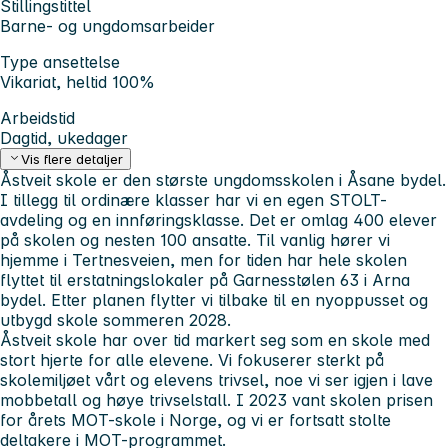
Stillingstittel
Barne- og ungdomsarbeider
Type ansettelse
Vikariat, heltid 100%
Arbeidstid
Dagtid, ukedager
Vis flere detaljer
Åstveit skole er den største ungdomsskolen i Åsane bydel.
I tillegg til ordinære klasser har vi en egen STOLT-
avdeling og en innføringsklasse. Det er omlag 400 elever
på skolen og nesten 100 ansatte. Til vanlig hører vi
hjemme i Tertnesveien, men for tiden har hele skolen
flyttet til erstatningslokaler på Garnesstølen 63 i Arna
bydel. Etter planen flytter vi tilbake til en nyoppusset og
utbygd skole sommeren 2028.
Åstveit skole har over tid markert seg som en skole med
stort hjerte for alle elevene. Vi fokuserer sterkt på
skolemiljøet vårt og elevens trivsel, noe vi ser igjen i lave
mobbetall og høye trivselstall. I 2023 vant skolen prisen
for årets MOT-skole i Norge, og vi er fortsatt stolte
deltakere i MOT-programmet.