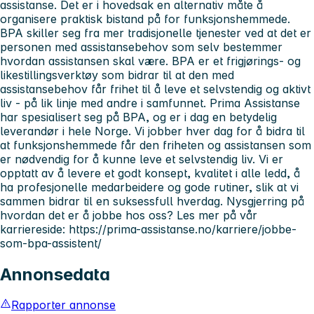
assistanse. Det er i hovedsak en alternativ måte å
organisere praktisk bistand på for funksjonshemmede.
BPA skiller seg fra mer tradisjonelle tjenester ved at det er
personen med assistansebehov som selv bestemmer
hvordan assistansen skal være. BPA er et frigjørings- og
likestillingsverktøy som bidrar til at den med
assistansebehov får frihet til å leve et selvstendig og aktivt
liv - på lik linje med andre i samfunnet. Prima Assistanse
har spesialisert seg på BPA, og er i dag en betydelig
leverandør i hele Norge. Vi jobber hver dag for å bidra til
at funksjonshemmede får den friheten og assistansen som
er nødvendig for å kunne leve et selvstendig liv. Vi er
opptatt av å levere et godt konsept, kvalitet i alle ledd, å
ha profesjonelle medarbeidere og gode rutiner, slik at vi
sammen bidrar til en suksessfull hverdag. Nysgjerring på
hvordan det er å jobbe hos oss? Les mer på vår
karriereside: https://prima-assistanse.no/karriere/jobbe-
som-bpa-assistent/
Annonsedata
Rapporter annonse