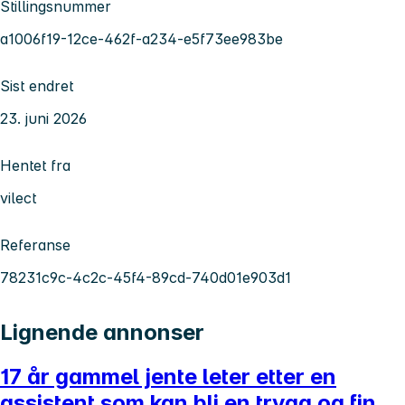
Stillingsnummer
a1006f19-12ce-462f-a234-e5f73ee983be
Sist endret
23. juni 2026
Hentet fra
vilect
Referanse
78231c9c-4c2c-45f4-89cd-740d01e903d1
Lignende annonser
17 år gammel jente leter etter en
assistent som kan bli en trygg og fin