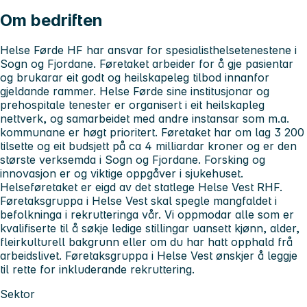
Om bedriften
Helse Førde HF har ansvar for spesialisthelsetenestene i
Sogn og Fjordane. Føretaket arbeider for å gje pasientar
og brukarar eit godt og heilskapeleg tilbod innanfor
gjeldande rammer. Helse Førde sine institusjonar og
prehospitale tenester er organisert i eit heilskapleg
nettverk, og samarbeidet med andre instansar som m.a.
kommunane er høgt prioritert. Føretaket har om lag 3 200
tilsette og eit budsjett på ca 4 milliardar kroner og er den
største verksemda i Sogn og Fjordane. Forsking og
innovasjon er og viktige oppgåver i sjukehuset.
Helseføretaket er eigd av det statlege Helse Vest RHF.
Føretaksgruppa i Helse Vest skal spegle mangfaldet i
befolkninga i rekrutteringa vår. Vi oppmodar alle som er
kvalifiserte til å søkje ledige stillingar uansett kjønn, alder,
fleirkulturell bakgrunn eller om du har hatt opphald frå
arbeidslivet. Føretaksgruppa i Helse Vest ønskjer å leggje
til rette for inkluderande rekruttering.
Sektor