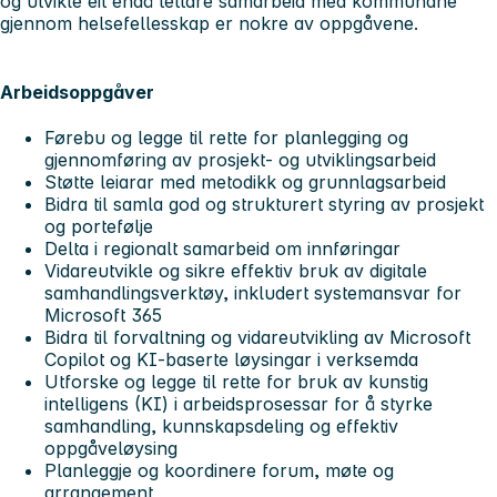
og utvikle eit endå tettare samarbeid med kommunane
gjennom helsefellesskap er nokre av oppgåvene.
Arbeidsoppgåver
Førebu og legge til rette for planlegging og
gjennomføring av prosjekt- og utviklingsarbeid
Støtte leiarar med metodikk og grunnlagsarbeid
Bidra til samla god og strukturert styring av prosjekt
og portefølje
Delta i regionalt samarbeid om innføringar
Vidareutvikle og sikre effektiv bruk av digitale
samhandlingsverktøy, inkludert systemansvar for
Microsoft 365
Bidra til forvaltning og vidareutvikling av Microsoft
Copilot og KI-baserte løysingar i verksemda
Utforske og legge til rette for bruk av kunstig
intelligens (KI) i arbeidsprosessar for å styrke
samhandling, kunnskapsdeling og effektiv
oppgåveløysing
Planleggje og koordinere forum, møte og
arrangement