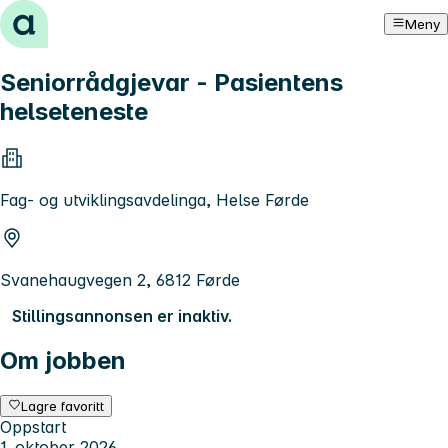
Hopp til innhold
Meny
Seniorrådgjevar - Pasientens
helseteneste
Fag- og utviklingsavdelinga, Helse Førde
Svanehaugvegen 2, 6812 Førde
Stillingsannonsen er inaktiv.
Om jobben
Lagre favoritt
Oppstart
1. oktober 2026