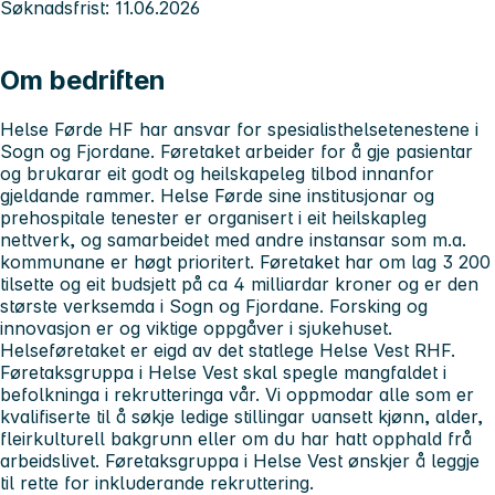
Søknadsfrist: 11.06.2026
Om bedriften
Helse Førde HF har ansvar for spesialisthelsetenestene i
Sogn og Fjordane. Føretaket arbeider for å gje pasientar
og brukarar eit godt og heilskapeleg tilbod innanfor
gjeldande rammer. Helse Førde sine institusjonar og
prehospitale tenester er organisert i eit heilskapleg
nettverk, og samarbeidet med andre instansar som m.a.
kommunane er høgt prioritert. Føretaket har om lag 3 200
tilsette og eit budsjett på ca 4 milliardar kroner og er den
største verksemda i Sogn og Fjordane. Forsking og
innovasjon er og viktige oppgåver i sjukehuset.
Helseføretaket er eigd av det statlege Helse Vest RHF.
Føretaksgruppa i Helse Vest skal spegle mangfaldet i
befolkninga i rekrutteringa vår. Vi oppmodar alle som er
kvalifiserte til å søkje ledige stillingar uansett kjønn, alder,
fleirkulturell bakgrunn eller om du har hatt opphald frå
arbeidslivet. Føretaksgruppa i Helse Vest ønskjer å leggje
til rette for inkluderande rekruttering.