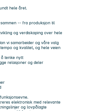
undt hele året.
 sammen -- fra produksjon til
utvikling og verdiskaping over hele
dan vi samarbeider og våre valg
 tempo og kvalitet, og hele veien
il å tenke nytt
gge relasjoner og deler
ner
d
 funksjonsevne.
reres elektronisk med relevante
etningslinjer og lovpålagte