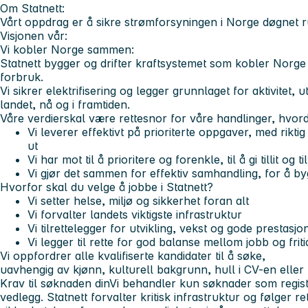
Om Statnett:
Vårt oppdrag er å sikre strømforsyningen i Norge døgnet r
Visjonen vår:
Vi kobler Norge sammen:
Statnett bygger og drifter kraftsystemet som kobler Norge
forbruk.
Vi sikrer elektrifisering og legger grunnlaget for aktivitet, 
landet, nå og i framtiden.
Våre verdier
skal være rettesnor for våre handlinger, hvor
Vi leverer
effektivt på prioriterte oppgaver, med riktig
ut
Vi har mot
til å prioritere og forenkle, til å gi tillit og t
Vi gjør det sammen
for effektiv samhandling, for å by
Hvorfor skal du velge å jobbe i Statnett?
Vi setter helse, miljø og sikkerhet foran alt
Vi forvalter landets viktigste infrastruktur
Vi tilrettelegger for utvikling, vekst og gode prestasjo
Vi legger til rette for god balanse mellom jobb og friti
Vi oppfordrer alle kvalifiserte kandidater til å søke,
uavhengig av kjønn, kulturell bakgrunn, hull i CV-en eller
Krav til søknaden din
Vi behandler kun søknader som regist
vedlegg. Statnett forvalter kritisk infrastruktur og følger r