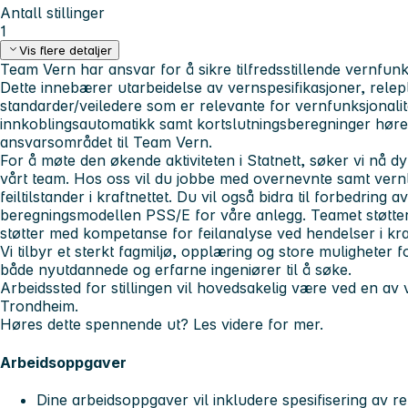
Antall stillinger
1
Vis flere detaljer
Team Vern har ansvar for å sikre tilfredsstillende vernfunks
Dette innebærer utarbeidelse av vernspesifikasjoner, relep
standarder/veiledere som er relevante for vernfunksjonalite
innkoblingsautomatikk samt kortslutningsberegninger høre
ansvarsområdet til Team Vern.
For å møte den økende aktiviteten i Statnett, søker vi nå dykt
vårt team. Hos oss vil du jobbe med overnevnte samt vern
feiltilstander i kraftnettet. Du vil også bidra til forbedring av
beregningsmodellen PSS/E for våre anlegg. Teamet støtter 
støtter med kompetanse for feilanalyse ved hendelser i kra
Vi tilbyr et sterkt fagmiljø, opplæring og store muligheter fo
både nyutdannede og erfarne ingeniører til å søke.
Arbeidssted for stillingen vil hovedsakelig være ved en av 
Trondheim.
Høres dette spennende ut? Les videre for mer.
Arbeidsoppgaver
Dine arbeidsoppgaver vil inkludere spesifisering av r