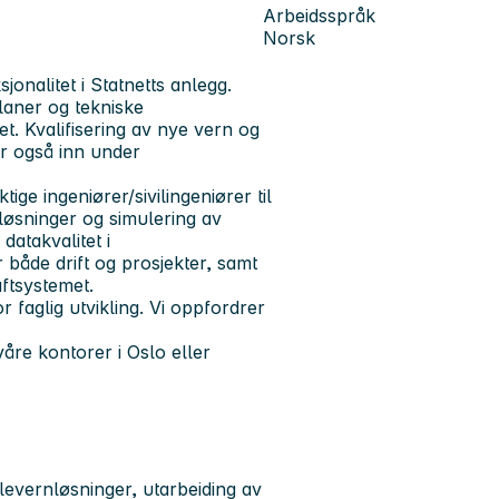
Arbeidsspråk
Norsk
jonalitet i Statnetts anlegg.
laner og tekniske
t. Kvalifisering av nye vern og
r også inn under
ige ingeniører/sivilingeniører til
løsninger og simulering av
 datakvalitet i
både drift og prosjekter, samt
ftsystemet.
r faglig utvikling. Vi oppfordrer
våre kontorer i Oslo eller
elevernløsninger, utarbeiding av