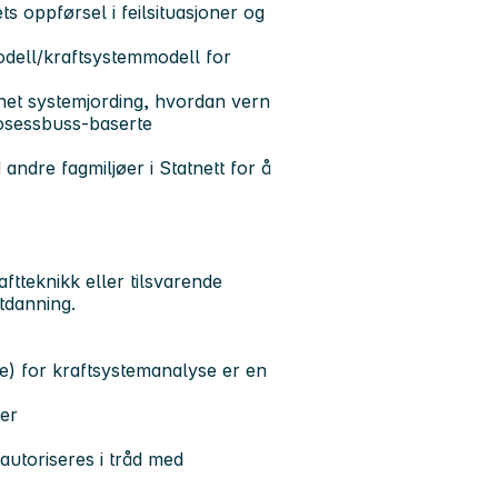
ts oppførsel i feilsituasjoner og
dell/kraftsystemmodell for
net systemjording, hvordan vern
osessbuss-baserte
andre fagmiljøer i Statnett for å
ftteknikk eller tilsvarende
tdanning.
e) for kraftsystemanalyse er en
er
autoriseres i tråd med