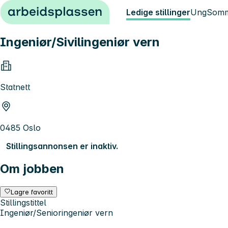
Hopp til innhold
Ledige stillinger
Ung
Somm
Ingeniør/Sivilingeniør vern
Statnett
0485 Oslo
Stillingsannonsen er inaktiv.
Om jobben
Lagre favoritt
Stillingstittel
Ingeniør/Senioringeniør vern