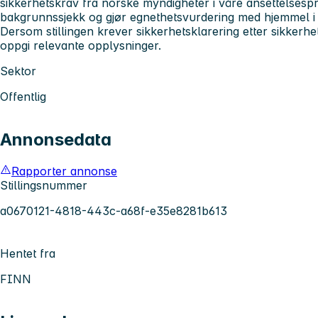
sikkerhetskrav fra norske myndigheter i våre ansettelsespr
bakgrunnssjekk og gjør egnethetsvurdering med hjemmel i 
Dersom stillingen krever sikkerhetsklarering etter sikkerhet
oppgi relevante opplysninger.
Sektor
Offentlig
Annonsedata
Rapporter annonse
Stillingsnummer
a0670121-4818-443c-a68f-e35e8281b613
Hentet fra
FINN