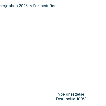
erjobben
2026
☀️
For bedrifter
Type ansettelse
Fast, heltid 100%