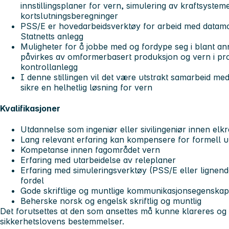
innstillingsplaner for vern, simulering av kraftsysteme
kortslutningsberegninger
PSS/E er hovedarbeidsverktøy for arbeid med datamo
Statnetts anlegg
Muligheter for å jobbe med og fordype seg i blant an
påvirkes av omformerbasert produksjon og vern i pr
kontrollanlegg
I denne stillingen vil det være utstrakt samarbeid med 
sikre en helhetlig løsning for vern
Kvalifikasjoner
Utdannelse som ingeniør eller sivilingeniør innen elkra
Lang relevant erfaring kan kompensere for formell u
Kompetanse innen fagområdet vern
Erfaring med utarbeidelse av releplaner
Erfaring med simuleringsverktøy (PSS/E eller lignend
fordel
Gode skriftlige og muntlige kommunikasjonsegenskap
Beherske norsk og engelsk skriftlig og muntlig
Det forutsettes at den som ansettes må kunne klareres og 
sikkerhetslovens bestemmelser.