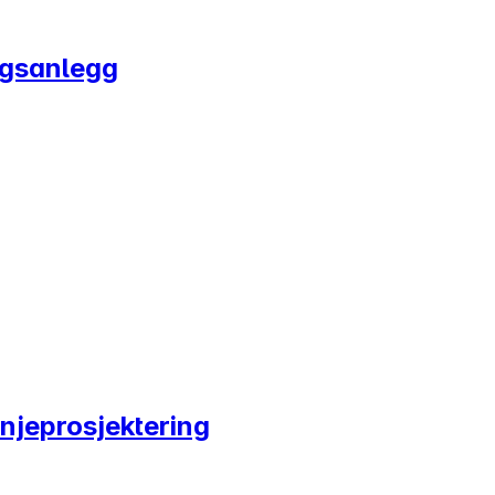
ngsanlegg
injeprosjektering