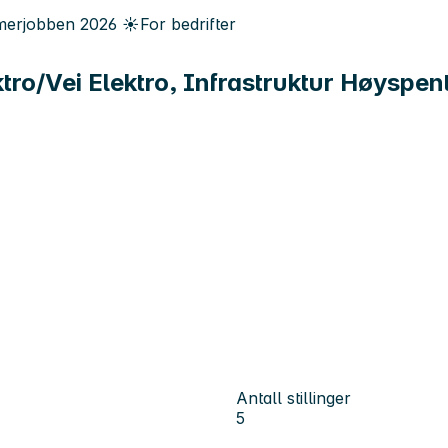
erjobben
2026
☀️
For bedrifter
ro/Vei Elektro, Infrastruktur Høyspen
Antall stillinger
5