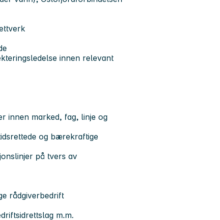
ettverk
de
ekteringsledelse innen relevant
 innen marked, fag, linje og
dsrettede og bærekraftige
onslinjer på tvers av
ge rådgiverbedrift
riftsidrettslag m.m.