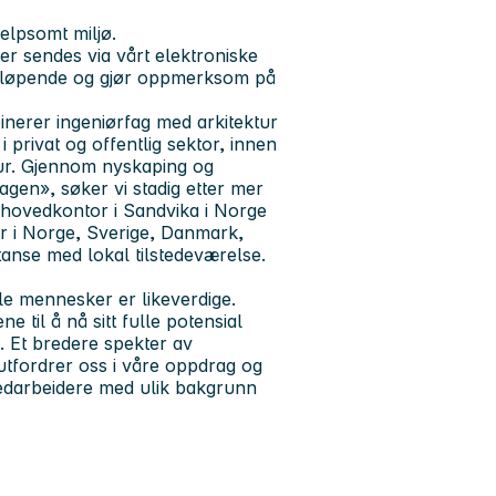
jelpsomt miljø.
r sendes via vårt elektroniske
rtløpende og gjør oppmerksom på
inerer ingeniørfag med arkitektur
 privat og offentlig sektor, innen
ktur. Gjennom nyskaping og
gen», søker vi stadig etter mer
 hovedkontor i Sandvika i Norge
r i Norge, Sverige, Danmark,
tanse med lokal tilstedeværelse.
le mennesker er likeverdige.
til å nå sitt fulle potensial
. Et bredere spekter av
 utfordrer oss i våre oppdrag og
medarbeidere med ulik bakgrunn