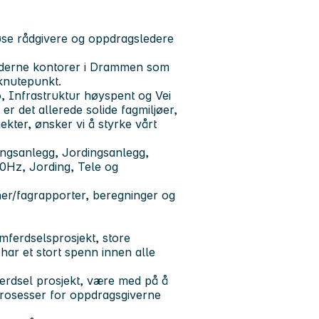
se rådgivere og oppdragsledere
oderne kontorer i Drammen som
 knutepunkt.
, Infrastruktur høyspent og Vei
 det allerede solide fagmiljøer,
ter, ønsker vi å styrke vårt
ngsanlegg, Jordingsanlegg,
0Hz, Jording, Tele og
ner/fagrapporter, beregninger og
mferdselsprosjekt, store
ar et stort spenn innen alle
:
ferdsel prosjekt, være med på å
 prosesser for oppdragsgiverne