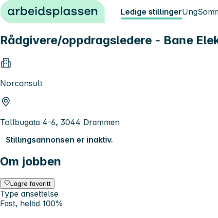
Hopp til innhold
Ledige stillinger
Ung
Somm
Rådgivere/oppdragsledere - Bane Elekt
Norconsult
Tollbugata 4-6, 3044 Drammen
Stillingsannonsen er inaktiv.
Om jobben
Lagre favoritt
Type ansettelse
Fast, heltid 100%