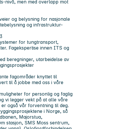
tts-nivå, men med overlapp mot
sveier og belysning for nasjonale
atebelysning og infrastruktur-
43
systemer for tungtransport,
kter. Fagekspertise innen ITS og
ed beregninger, utarbeidelse av
ggingsprosjekter
nte fagområder knyttet til
ert til å jobbe med oss i våre
muligheter for personlig og faglig
 og vi legger vekt på at alle våre
er også vår forventning til deg.
byggingsprosjektene i Norge, så
edbanen, Majorstua,
strøm stasjon, SMS Moss sentrum,
nder vann), Oslofjordforbindelsen