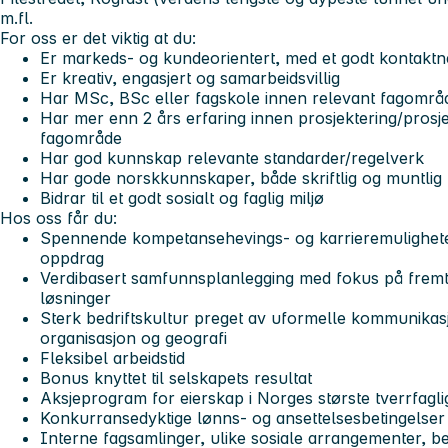
m.fl.
For oss er det viktig at du:
Er markeds- og kundeorientert, med et godt kontaktn
Er kreativ, engasjert og samarbeidsvillig
Har MSc, BSc eller fagskole innen relevant fagområ
Har mer enn 2 års erfaring innen prosjektering/prosj
fagområde
Har god kunnskap relevante standarder/regelverk
Har gode norskkunnskaper, både skriftlig og muntlig
Bidrar til et godt sosialt og faglig miljø
Hos oss får du:
Spennende kompetansehevings- og karrieremuligheter
oppdrag
Verdibasert samfunnsplanlegging med fokus på fremti
løsninger
Sterk bedriftskultur preget av uformelle kommunikasj
organisasjon og geografi
Fleksibel arbeidstid
Bonus knyttet til selskapets resultat
Aksjeprogram for eierskap i Norges største tverrfagli
Konkurransedyktige lønns- og ansettelsesbetingelser
Interne fagsamlinger, ulike sosiale arrangementer, bed