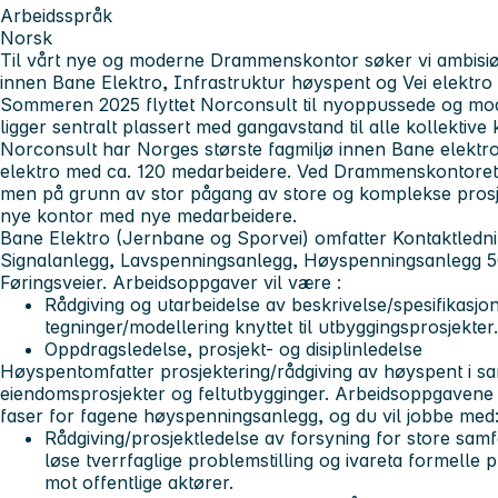
Arbeidsspråk
Norsk
Til vårt nye og moderne Drammenskontor søker vi ambisiø
innen Bane Elektro, Infrastruktur høyspent og Vei elektro
Sommeren 2025 flyttet Norconsult til nyoppussede og m
ligger sentralt plassert med gangavstand til alle kollektive
Norconsult har Norges største fagmiljø innen Bane elektro
elektro med ca. 120 medarbeidere. Ved Drammenskontoret er
men på grunn av stor pågang av store og komplekse prosjek
nye kontor med nye medarbeidere.
Bane Elektro
(Jernbane og Sporvei) omfatter Kontaktledni
Signalanlegg, Lavspenningsanlegg, Høyspenningsanlegg 5
Føringsveier. Arbeidsoppgaver vil være :
Rådgiving og utarbeidelse av beskrivelse/spesifikasjo
tegninger/modellering knyttet til utbyggingsprosjekter.
Oppdragsledelse, prosjekt- og disiplinledelse
Høyspent
omfatter prosjektering/rådgiving av høyspent i sa
eiendomsprosjekter og feltutbygginger. Arbeidsoppgavene h
faser for fagene høyspenningsanlegg, og du vil jobbe med
Rådgiving/prosjektledelse av forsyning for store sam
løse tverrfaglige problemstilling og ivareta formelle
mot offentlige aktører.