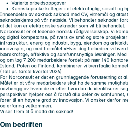
Varierte arbeidsoppgaver
Kunnskapsrike kolleger i et elektrofaglig, sosialt og h
Innsendelse av søknad: søknad med CV, vitnemål og atteste
søknadsskjema på vår nettside. Vi behandler søknader fo
at det kun er elektroniske søknader som vil bli behandlet.
Norconsult er et ledende nordisk rådgiverselskap. Vi komb
og digital kompetanse, på tvers av små og store prosjekter i
infrastruktur, energi og industri, bygg, eiendom og arkite
innovasjon, og med formålet «Hver dag forbedrer vi hverda
bærekraftige, effektive og samfunnsnyttige løsninger. Med
og om lag 7 200 medarbeidere fordelt på nær 140 kontore
Island, Polen og Finland, kombinerer vi tverrfaglig kompe
(Tall pr. første kvartal 2026)
For Norconsult er det en grunnleggende forutsetning at al
Målet er at våre medarbeidere skal ha de samme mulighetene 
uavhengig av hvem de er eller hvordan de identifiserer seg
perspektiver hjelper oss å forstå alle deler av samfunnet,
fører til en høyere grad av innovasjon. Vi ønsker derfor 
og erfaring velkommen.
Vi ser frem til å motta din søknad!
Om bedriften