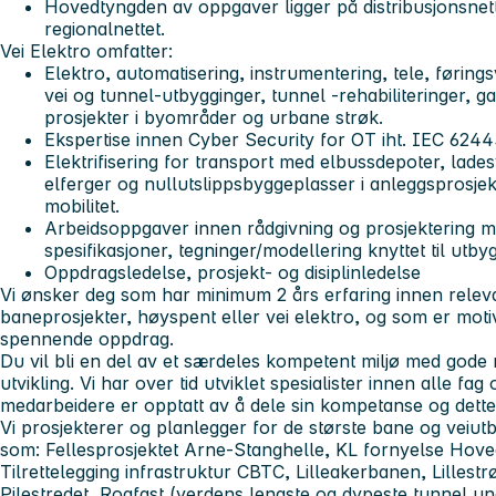
Hovedtyngden av oppgaver ligger på distribusjonsne
regionalnettet.
Vei Elektro
omfatter:
Elektro, automatisering, instrumentering, tele, føring
vei og tunnel-utbygginger, tunnel -rehabiliteringer, g
prosjekter i byområder og urbane strøk.
Ekspertise innen Cyber Security for OT iht. IEC 624
Elektrifisering for transport med elbussdepoter, lade
elferger og nullutslippsbyggeplasser i anleggsprosje
mobilitet.
Arbeidsoppgaver innen rådgivning og prosjektering m
spesifikasjoner, tegninger/modellering knyttet til utby
Oppdragsledelse, prosjekt- og disiplinledelse
Vi ønsker deg som har minimum 2 års erfaring innen releva
baneprosjekter, høyspent eller vei elektro, og som er motiv
spennende oppdrag.
Du vil bli en del av et særdeles kompetent miljø med gode 
utvikling. Vi har over tid utviklet spesialister innen alle fag
medarbeidere er opptatt av å dele sin kompetanse og dette 
Vi prosjekterer og planlegger for de største bane og veiut
som: Fellesprosjektet Arne-Stanghelle, KL fornyelse Hov
Tilrettelegging infrastruktur CBTC, Lilleakerbanen, Lille
Pilestredet, Rogfast (verdens lengste og dypeste tunnel u