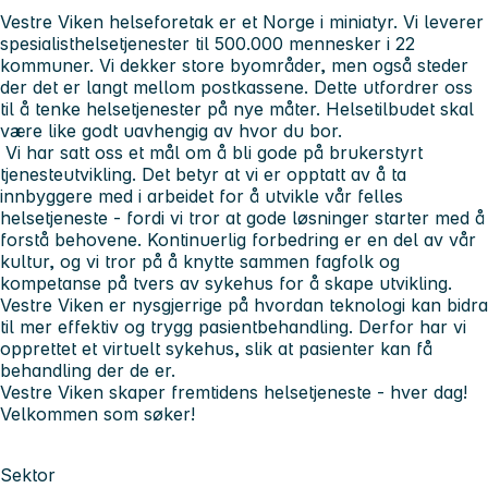
Vestre Viken helseforetak er et Norge i miniatyr. Vi leverer
spesialisthelsetjenester til 500.000 mennesker i 22
kommuner. Vi dekker store byområder, men også steder
der det er langt mellom postkassene. Dette utfordrer oss
til å tenke helsetjenester på nye måter. Helsetilbudet skal
være like godt uavhengig av hvor du bor.
Vi har satt oss et mål om å bli gode på brukerstyrt
tjenesteutvikling. Det betyr at vi er opptatt av å ta
innbyggere med i arbeidet for å utvikle vår felles
helsetjeneste - fordi vi tror at gode løsninger starter med å
forstå behovene. Kontinuerlig forbedring er en del av vår
kultur, og vi tror på å knytte sammen fagfolk og
kompetanse på tvers av sykehus for å skape utvikling.
Vestre Viken er nysgjerrige på hvordan teknologi kan bidra
til mer effektiv og trygg pasientbehandling. Derfor har vi
opprettet et virtuelt sykehus, slik at pasienter kan få
behandling der de er.
Vestre Viken skaper fremtidens helsetjeneste - hver dag!
Velkommen som søker!
Sektor