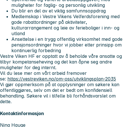
muligheter for faglig- og personlig utvikling
Du blir en del av et viktig samfunnsoppdrag
Medlemskap i Vestre Vikens Velferdsforening med
gode rabattordninger på aktiviteter,
kulturarrangement og leie av ferieboliger i inn- og
utland
Ansettelse i en trygg offentlig virksomhet med gode
pensjonsordninger hvor vi jobber etter prinsipp om
kontinuerlig forbedring
Vestre Viken HF er opptatt av å beholde våre ansatte og
tilbyr kompetanseheving og det kan åpne seg andre
muligheter for deg internt.
Vil du lese mer om vårt arbeid fremover
se:
https://vestreviken.no/om-oss/utviklingsplan-2035
Vi gjør oppmerksom på at opplysninger om søkere kan
offentliggjøres, selv om det er bedt om konfidensiell
behandling. Søkere vil i tilfelle bli forhåndsvarslet om
dette.
Kontaktinformasjon
Nina Hauge