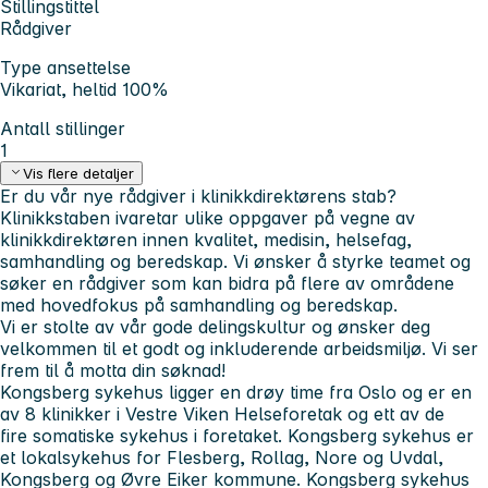
Stillingstittel
Rådgiver
Type ansettelse
Vikariat, heltid 100%
Antall stillinger
1
Vis flere detaljer
Er du vår nye rådgiver i klinikkdirektørens stab?
Klinikkstaben ivaretar ulike oppgaver på vegne av
klinikkdirektøren innen kvalitet, medisin, helsefag,
samhandling og beredskap. Vi ønsker å styrke teamet og
søker en rådgiver som kan bidra på flere av områdene
med hovedfokus på samhandling og beredskap.
Vi er stolte av vår gode delingskultur og ønsker deg
velkommen til et godt og inkluderende arbeidsmiljø. Vi ser
frem til å motta din søknad!
Kongsberg sykehus
ligger en drøy time fra Oslo og er en
av 8 klinikker i Vestre Viken Helseforetak og ett av de
fire somatiske sykehus i foretaket. Kongsberg sykehus er
et lokalsykehus for Flesberg, Rollag, Nore og Uvdal,
Kongsberg og Øvre Eiker kommune. Kongsberg sykehus