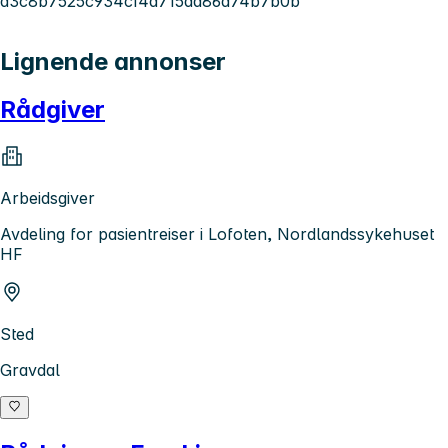
d3c8b7525c934cf4a715da86a74b7b0b
Lignende annonser
Rådgiver
Arbeidsgiver
Avdeling for pasientreiser i Lofoten, Nordlandssykehuset
HF
Sted
Gravdal