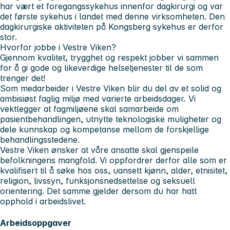
har vært et foregangssykehus innenfor dagkirurgi og var
det første sykehus i landet med denne virksomheten. Den
dagkirurgiske aktiviteten på Kongsberg sykehus er derfor
stor.
Hvorfor jobbe i Vestre Viken?
Gjennom kvalitet, trygghet og respekt jobber vi sammen
for å gi gode og likeverdige helsetjenester til de som
trenger det!
Som medarbeider i Vestre Viken blir du del av et solid og
ambisiøst faglig miljø med varierte arbeidsdager. Vi
vektlegger at fagmiljøene skal samarbeide om
pasientbehandlingen, utnytte teknologiske muligheter og
dele kunnskap og kompetanse mellom de forskjellige
behandlingsstedene.
Vestre Viken ønsker at våre ansatte skal gjenspeile
befolkningens mangfold. Vi oppfordrer derfor alle som er
kvalifisert til å søke hos oss, uansett kjønn, alder, etnisitet,
religion, livssyn, funksjonsnedsettelse og seksuell
orientering. Det samme gjelder dersom du har hatt
opphold i arbeidslivet.
Arbeidsoppgaver