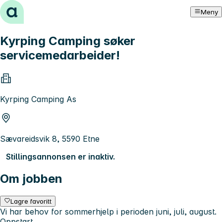
Hopp til innhold
Meny
Kyrping Camping søker
servicemedarbeider!
Kyrping Camping As
Sævareidsvik 8, 5590 Etne
Stillingsannonsen er inaktiv.
Om jobben
Lagre favoritt
Vi har behov for sommerhjelp i perioden juni, juli, august.
Oppstart