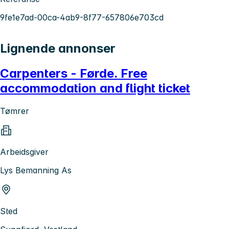
9fe1e7ad-00ca-4ab9-8f77-657806e703cd
Lignende annonser
Carpenters - Førde. Free
accommodation and flight ticket
Tømrer
Arbeidsgiver
Lys Bemanning As
Sted