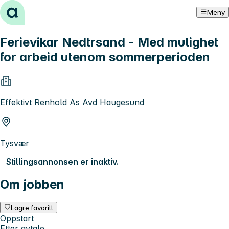
Hopp til innhold
Meny
Ferievikar Nedtrsand - Med mulighet
for arbeid utenom sommerperioden
Effektivt Renhold As Avd Haugesund
Tysvær
Stillingsannonsen er inaktiv.
Om jobben
Lagre favoritt
Oppstart
Etter avtale