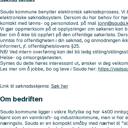
Søknad sendes
Sauda kommune benytter elektronisk søknadsprosess. Vi be
elektroniske søknadssystem. Dersom du har behov for hjel
kontakt med lønns- og personalavd. på mail
lonn@sauda.
Vi gjør oppmerksom på at opplysninger om søkeren kan bli
ber om å ikke bli oppført på den offentlige søkerlista. D
unntas fra offentligheten i din søknad, og anmodningen ikke t
informert, jf. offentlighetslovens §25.
NB! Ved intern overføring kan det bli ledig stilling/stillings
Helse- og omsorgstjenesten.
Syntes du dette hø
res interessant ut, ønsker vi deg velk
Les mer om å jobbe, bo og leve i Sauda her:
https://visits
Link til søknadsskjema:
Søk her
Om bedriften
Sauda kommune ligger i vakre Ryfylke og har 4600 innbyg
kjent som en vannkraft- og industrikommune, men vi har et 
næringsliv. Sauda er en kompakt småby med nærhet til "alt"