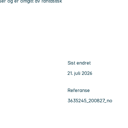
er og er omgitt av fantastisk
Sist endret
21. juli 2026
Referanse
3635245_200827_no