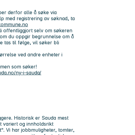
r derfor alle å søke via
p med registrering av søknad, ta
kommune.no
 offentliggjort selv om søkeren
ersom du oppgir begrunnelse om å
as til følge, vil søker bli
størrelse ved andre enheter i
ommen som søker!
auda.no/ny-i-sauda/
gere. Historisk er Sauda mest
variert og innholdsrikt
. Vi har jobbmuligheter, tomter,