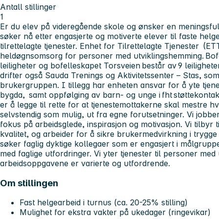
Antall stillinger
1
Er du elev på videregående skole og ønsker en meningsfull
søker nå etter engasjerte og motiverte elever til faste helge
tilrettelagte tjenester.
Enhet for Tilrettelagte Tjenester (E
heldøgnsomsorg for personer med utviklingshemming. Bofe
leiligheter og bofelleskapet Torsveien består av 9 leilighe
drifter også Sauda Trenings og Aktivitetssenter – Stas, som
brukergruppen. I tillegg har enheten ansvar for å yte tjene
bygda, samt oppfølging av barn- og unge i fht støttekonta
er å legge til rette for at tjenestemottakerne skal mestre 
selvstendig som mulig, ut fra egne forutsetninger. Vi jobb
fokus på arbeidsglede, inspirasjon og motivasjon. Vi tilbyr t
kvalitet, og arbeider for å sikre brukermedvirkning i trygg
søker faglig dyktige kollegaer som er engasjert i målgrup
med faglige utfordringer. Vi yter tjenester til personer med
arbeidsoppgavene er varierte og utfordrende.
Om stillingen
Fast helgearbeid i turnus (ca. 20-25% stilling)
Mulighet for ekstra vakter på ukedager (ringevikar)