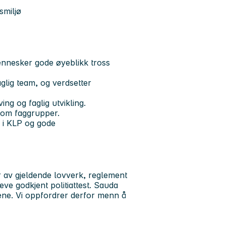
smiljø
mennesker gode øyeblikk tross
aglig team, og verdsetter
ng og faglig utvikling.
lom faggrupper.
 i KLP og gode
r av gjeldende lovverk, reglement
eve godkjent politiattest. Sauda
nene. Vi oppfordrer derfor menn å