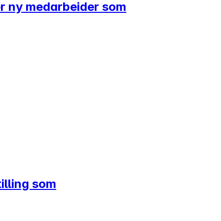
ker ny medarbeider som
illing som