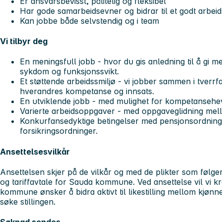
Er ansvarsbevisst, pålitelig og fleksibel
Har gode samarbeidsevner og bidrar til et godt arbeid
Kan jobbe både selvstendig og i team
Vi tilbyr deg
En meningsfull jobb - hvor du gis anledning til å gi 
sykdom og funksjonssvikt.
Et støttende arbeidssmiljø - vi jobber sammen i tverrf
hverandres kompetanse og innsats.
En utviklende jobb - med mulighet for kompetansehevi
Varierte arbeidsoppgaver - med oppgaveglidning mel
Konkurfansedyktige betingelser med pensjonsordning
forsikringsordninger.
Ansettelsesvilk
år
Ansettelsen skjer på de vilkår og med de plikter som følge
og tariffavtale for Sauda kommune. Ved ansettelse vil vi kr
kommune ønsker å bidra aktivt til likestilling mellom kjøn
søke stillingen.