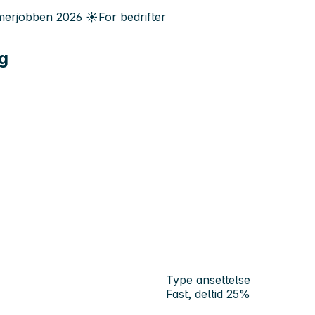
erjobben
2026
☀️
For bedrifter
ig
Type ansettelse
Fast, deltid 25%