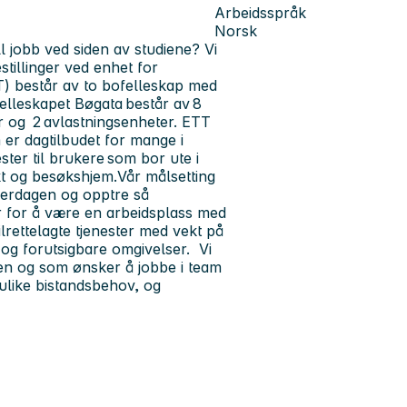
Arbeidsspråk
Norsk
 jobb ved siden av studiene? Vi
stillinger ved enhet for
TT) består av to bofelleskap med
lleskapet Bøgata består av 8
ter og 2 avlastningsenheter. ETT
 er dagtilbudet for mange i
ster til brukere som bor ute i
kt og besøkshjem.
Vår målsetting
hverdagen og opptre så
er for å være en arbeidsplass med
ilrettelagte tjenester med vekt på
e og forutsigbare omgivelser. Vi
pen og som ønsker å jobbe i team
 ulike bistandsbehov, og