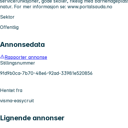
servicefunksjoner, gode skoler, rikelig med barnehageplass
natur. For mer informasjon se: www.portalsauda.no
Sektor
Offentlig
Annonsedata
Rapporter annonse
Stillingsnummer
9fd9b0ca-7b70-48e6-92ad-33981e520856
Hentet fra
visma-easycruit
Lignende annonser