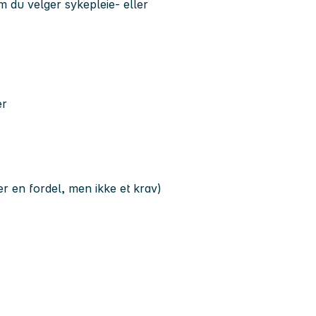
m du velger sykepleie- eller
er
r en fordel, men ikke et krav)