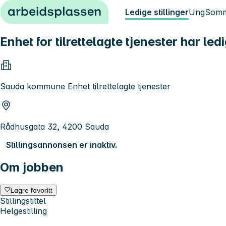
Hopp til innhold
Ledige stillinger
Ung
Somm
Enhet for tilrettelagte tjenester har led
Sauda kommune Enhet tilrettelagte tjenester
Rådhusgata 32, 4200 Sauda
Stillingsannonsen er inaktiv.
Om jobben
Lagre favoritt
Stillingstittel
Helgestilling