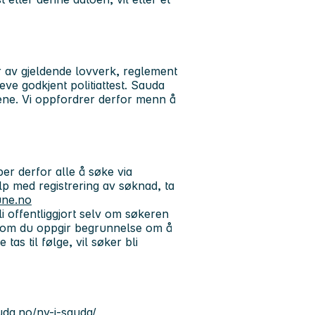
r av gjeldende lovverk, reglement
eve godkjent politiattest. Sauda
nene. Vi oppfordrer derfor menn å
r derfor alle å søke via
p med registrering av søknad, ta
ne.no
 offentliggjort selv om søkeren
ersom du oppgir begrunnelse om å
as til følge, vil søker bli
auda.no/ny-i-sauda/