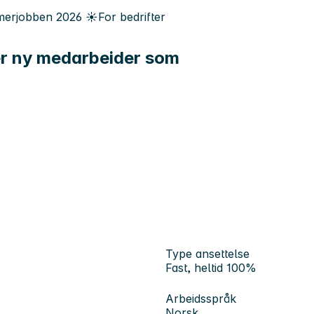
erjobben
2026
☀️
For bedrifter
ker ny medarbeider som
Type ansettelse
Fast, heltid 100%
Arbeidsspråk
Norsk