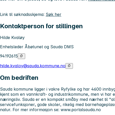
Link til søknadsskjema:
Søk her
Kontaktperson for stillingen
Hilde Kvaløy
Enhetsleder Åbøtunet og Sauda DMS
94192615
hilde.kvaloy@sauda.kommune.no
Om bedriften
Sauda kommune ligger i vakre Ryfylke og har 4600 innbyg
kjent som en vannkraft- og industrikommune, men vi har et 
næringsliv. Sauda er en kompakt småby med nærhet til "alt"
servicefunksjoner, gode skoler, rikelig med barnehageplass
natur. For mer informasjon se: www.portalsauda.no