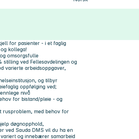
ll for pasienter - i et faglig
 og kollega!
 og omsorgsfulle
0 % stilling ved Fellesavdelingen og
med varierte arbeidsoppgaver,
seinstitusjon, og tilbyr
eiefaglig oppfølging ved;
ennlege nivå
ehov for bistand/pleie - og
jent rusproblem, med behov for
hjelp døgnopphold,
der ved Sauda DMS vil du ha en
er variert og innebærer samarbeid