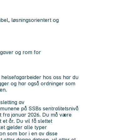
ibel, løsningsorientert og
pgaver og rom for
elsefagarbeider hos oss har du
legger og har også ordninger som
en.
letting av
mmunene på SSBs sentralitetsnivå
ret fra januar 2026. Du må være
t år. Du vil få slettet
et gjelder alle typer
on som bor i en av disse
 etter denne datoen, vil etter et