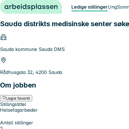
Hopp til innhold
Ledige stillinger
Ung
Somm
Sauda distrikts medisinske senter sø
Sauda kommune Sauda DMS
Rådhusgata 32, 4200 Sauda
Om jobben
Lagre favoritt
Stillingstittel
Helsefagarbeider
Antall stillinger
2