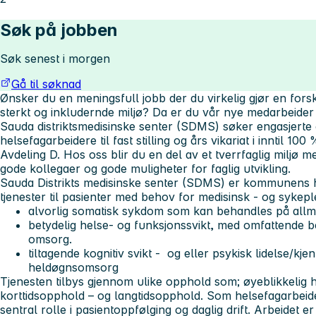
Søk på jobben
Søk senest i morgen
Gå til søknad
Ønsker du en meningsfull jobb der du virkelig gjør en forskje
sterkt og inkludernde miljø? Da er du vår nye medarbeider
Sauda distriktsmedisinske senter (SDMS) søker engasjerte
helsefagarbeidere til fast stilling og års vikariat i inntil 10
Avdeling D. Hos oss blir du en del av et tverrfaglig miljø 
gode kollegaer og gode muligheter for faglig utvikling.
Sauda Distrikts medisinske senter (SDMS)
er kommunens hel
tjenester til pasienter med behov for medisinsk - og sykepl
alvorlig somatisk sykdom som kan behandles på allm
betydelig helse- og funksjonssvikt, med omfattende b
omsorg.
tiltagende kognitiv svikt - og eller psykisk lidelse/k
heldøgnsomsorg
Tjenesten tilbys gjennom ulike opphold som; øyeblikkelig 
korttidsopphold – og langtidsopphold. Som helsefagarbei
sentral rolle i pasientoppfølging og daglig drift. Arbeidet 