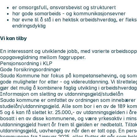
er omsorgsfull, ansvarsbevist og strukturert
har gode samarbeids - og kommunikasjonsevner
har evne til å stå i en hektisk arbeidshverdag, er fleks
endringsdyktig
Vi kan tilby
En interessant og utviklende jobb, med varierte arbeidsop
oppgaveglidning mellom faggrupper.
Pensjonsordning i KLP
Gode forsikringsordninger
Sauda Kommune har fokus på kompetanseheving, og som h
gode muligheter for etter - og videreutdanning. Vi tilrette
gjør det mulig å kombinere faglig utvikling i arbeidshverdag
Informasjon om sletting av utdanningsgjeld/studielån
Sauda kommune er omfattet av ordningen som innebærer s
studielån/utdanningsgjeld. Alle som bor i en av de 189 ko
5 og 6 kan få slettet kr. 25.000,- av utdanningsgjelden i å
bosatt i en av disse kommunene, og være yrkesaktiv i minst e
utdanningsgjeld hvert år frem til gjelden er nedbetalt. Tiltak
utdanningsgjeld, uavhengig av når den er tatt opp. En pers
kommunene fra 1.januar 2025, eller flytter dit når som helst