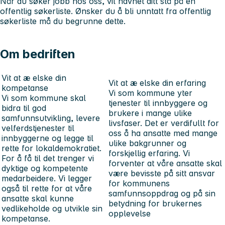
Når du søker jobb hos oss, vil navnet ditt stå på en
offentlig søkerliste. Ønsker du å bli unntatt fra offentlig
søkerliste må du begrunne dette.
Om bedriften
Vit at æ elske din
Vit at æ elske din erfaring
kompetanse
Vi som kommune yter
Vi som kommune skal
tjenester til innbyggere og
bidra til god
brukere i mange ulike
samfunnsutvikling, levere
livsfaser. Det er verdifullt for
velferdstjenester til
oss å ha ansatte med mange
innbyggerne og legge til
ulike bakgrunner og
rette for lokaldemokratiet.
forskjellig erfaring. Vi
For å få til det trenger vi
forventer at våre ansatte skal
dyktige og kompetente
være bevisste på sitt ansvar
medarbeidere. Vi legger
for kommunens
også til rette for at våre
samfunnsoppdrag og på sin
ansatte skal kunne
betydning for brukernes
vedlikeholde og utvikle sin
opplevelse
kompetanse.