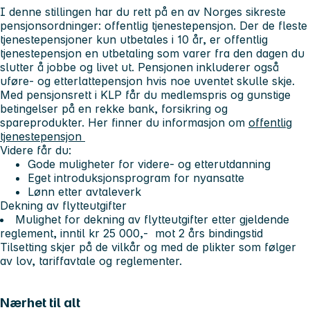
I denne stillingen har du rett på en av Norges sikreste
pensjonsordninger: offentlig tjenestepensjon. Der de fleste
tjenestepensjoner kun utbetales i 10 år, er offentlig
tjenestepensjon en utbetaling som varer fra den dagen du
slutter å jobbe og livet ut. Pensjonen inkluderer også
uføre- og etterlattepensjon hvis noe uventet skulle skje.
Med pensjonsrett i KLP får du medlemspris og gunstige
betingelser på en rekke bank, forsikring og
spareprodukter. Her finner du informasjon om
offentlig
tjenestepensjon
Videre får du:
Gode muligheter for videre- og etterutdanning
Eget introduksjonsprogram for nyansatte
Lønn etter avtaleverk
Dekning av flytteutgifter
Mulighet for dekning av flytteutgifter etter gjeldende
reglement, inntil kr 25 000,- mot 2 års bindingstid
Tilsetting skjer på de vilkår og med de plikter som følger
av lov, tariffavtale og reglementer.
Nærhet til alt