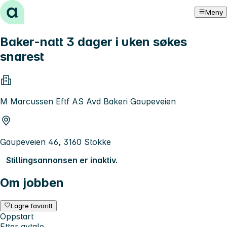
Hopp til innhold
Meny
Baker-natt 3 dager i uken søkes
snarest
M Marcussen Eftf AS Avd Bakeri Gaupeveien
Gaupeveien 46, 3160 Stokke
Stillingsannonsen er inaktiv.
Om jobben
Lagre favoritt
Oppstart
Etter avtale