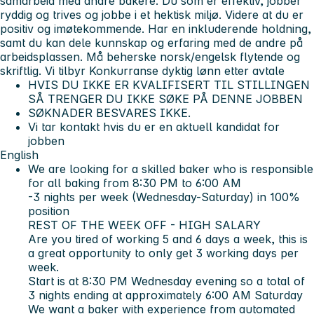
samarbeid med andre bakere. Du som er effektiv, jobber
ryddig og trives og jobbe i et hektisk miljø. Videre at du er
positiv og imøtekommende. Har en inkluderende holdning,
samt du kan dele kunnskap og erfaring med de andre på
arbeidsplassen.
Må beherske norsk/engelsk flytende og
skriftlig.
Vi tilbyr Konkurranse dyktig lønn etter avtale
HVIS DU IKKE ER KVALIFISERT TIL STILLINGEN
SÅ TRENGER DU IKKE SØKE PÅ DENNE JOBBEN
SØKNADER BESVARES IKKE.
Vi tar kontakt hvis du er en aktuell kandidat for
jobben
English
We are looking for a skilled baker who is responsible
for all baking from 8:30 PM to 6:00 AM
-3 nights per week (Wednesday-Saturday) in 100%
position
REST OF THE WEEK OFF - HIGH SALARY
Are you tired of working 5 and 6 days a week, this is
a great opportunity to only get 3 working days per
week.
Start is at 8:30 PM Wednesday evening so a total of
3 nights ending at approximately 6:00 AM Saturday
We want a baker with experience from automated