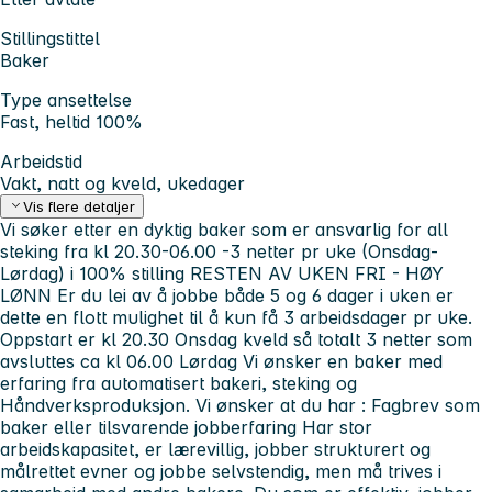
Stillingstittel
Baker
Type ansettelse
Fast, heltid 100%
Arbeidstid
Vakt, natt og kveld, ukedager
Vis flere detaljer
Vi søker etter en dyktig baker som er ansvarlig for all
steking fra kl 20.30-06.00
-3 netter pr uke (Onsdag-
Lørdag) i 100% stilling
RESTEN AV UKEN FRI - HØY
LØNN
Er du lei av å jobbe både 5 og 6 dager i uken er
dette en flott mulighet til å kun få 3 arbeidsdager pr uke.
Oppstart er kl 20.30 Onsdag kveld så totalt 3 netter som
avsluttes ca kl 06.00 Lørdag
Vi ønsker en baker med
erfaring fra automatisert bakeri, steking og
Håndverksproduksjon.
Vi ønsker at du har : Fagbrev som
baker eller tilsvarende jobberfaring
Har stor
arbeidskapasitet, er lærevillig, jobber strukturert og
målrettet evner og jobbe selvstendig, men må trives i