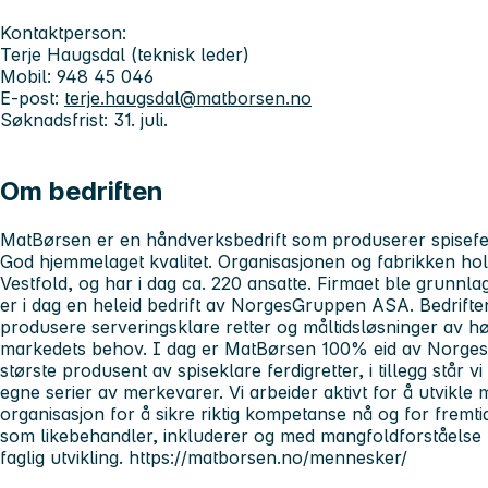
Kontaktperson:
Terje Haugsdal (teknisk leder)
Mobil: 948 45 046
E-post:
terje.haugsdal@matborsen.no
Søknadsfrist: 31. juli.
Om bedriften
MatBørsen er en håndverksbedrift som produserer spisefer
God hjemmelaget kvalitet. Organisasjonen og fabrikken hol
Vestfold, og har i dag ca. 220 ansatte. Firmaet ble grunnl
er i dag en heleid bedrift av NorgesGruppen ASA. Bedriften
produsere serveringsklare retter og måltidsløsninger av høy
markedets behov. I dag er MatBørsen 100% eid av Norge
største produsent av spiseklare ferdigretter, i tillegg står
egne serier av merkevarer. Vi arbeider aktivt for å utvikle 
organisasjon for å sikre riktig kompetanse nå og for fremti
som likebehandler, inkluderer og med mangfoldforståelse le
faglig utvikling. https://matborsen.no/mennesker/