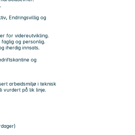
.
tiv, Endringsvillig og
r for videreutvikling.
faglig og personlig.
g iherdig innsats.
edriftskantine og
ert arbeidsmiljø i teknisk
 vurdert på lik linje.
rdager)