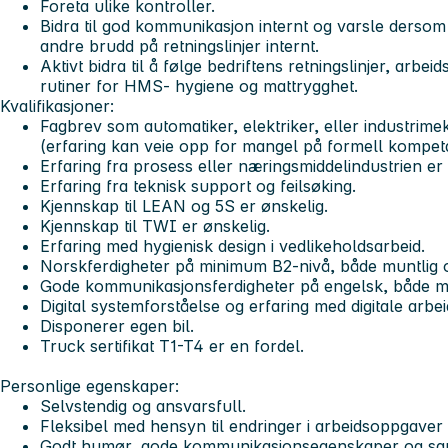
Foreta ulike kontroller.
Bidra til god kommunikasjon internt og varsle dersom
andre brudd på retningslinjer internt.
Aktivt bidra til å følge bedriftens retningslinjer, arbeid
rutiner for HMS- hygiene og mattrygghet.
Kvalifikasjoner:
Fagbrev som automatiker, elektriker, eller industrime
(erfaring kan veie opp for mangel på formell kompet
Erfaring fra prosess eller næringsmiddelindustrien er 
Erfaring fra teknisk support og feilsøking.
Kjennskap til LEAN og 5S er ønskelig.
Kjennskap til TWI er ønskelig.
Erfaring med hygienisk design i vedlikeholdsarbeid.
Norskferdigheter på minimum B2-nivå, både muntlig og
Gode kommunikasjonsferdigheter på engelsk, både munt
Digital systemforståelse og erfaring med digitale arbe
Disponerer egen bil.
Truck sertifikat T1-T4 er en fordel.
Personlige egenskaper:
Selvstendig og ansvarsfull.
Fleksibel med hensyn til endringer i arbeidsoppgaver 
Godt humør, gode kommunikasjonsegenskaper og sa