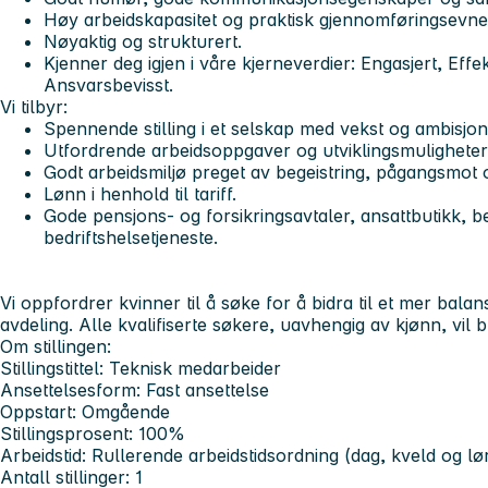
Høy arbeidskapasitet og praktisk gjennomføringsevne
Nøyaktig og strukturert.
Kjenner deg igjen i våre kjerneverdier: Engasjert, Effek
Ansvarsbevisst.
Vi tilbyr:
Spennende stilling i et selskap med vekst og ambisjone
Utfordrende arbeidsoppgaver og utviklingsmuligheter 
Godt arbeidsmiljø preget av begeistring, pågangsmot o
Lønn i henhold til tariff.
Gode pensjons- og forsikringsavtaler, ansattbutikk, b
bedriftshelsetjeneste.
Vi oppfordrer kvinner til å søke for å bidra til et mer balans
avdeling. Alle kvalifiserte søkere, uavhengig av kjønn, vil bli
Om stillingen:
Stillingstittel: Teknisk medarbeider
Ansettelsesform: Fast ansettelse
Oppstart: Omgående
Stillingsprosent: 100%
Arbeidstid: Rullerende arbeidstidsordning (dag, kveld og lø
Antall stillinger: 1