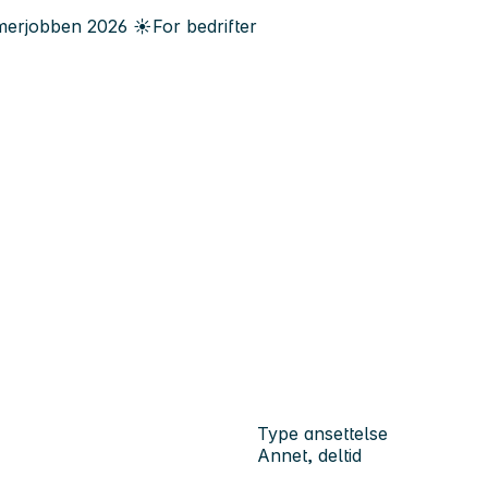
erjobben
2026
☀️
For bedrifter
Type ansettelse
Annet, deltid