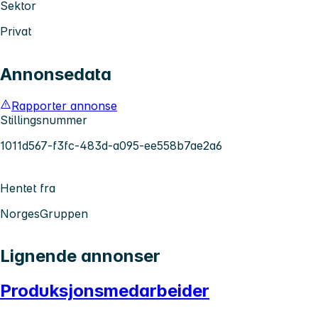
Sektor
Privat
Annonsedata
Rapporter annonse
Stillingsnummer
1011d567-f3fc-483d-a095-ee558b7ae2a6
Hentet fra
NorgesGruppen
Lignende annonser
Produksjonsmedarbeider