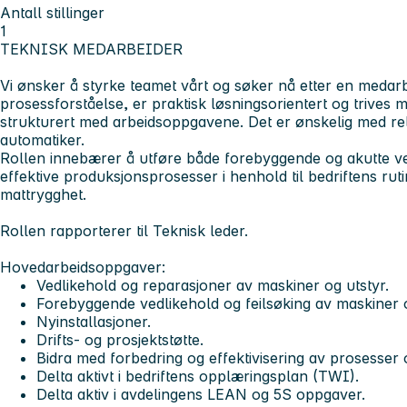
Antall stillinger
1
TEKNISK MEDARBEIDER
Vi ønsker å styrke teamet vårt og søker nå etter en medar
prosessforståelse, er praktisk løsningsorientert og trives 
strukturert med arbeidsoppgavene. Det er ønskelig med re
automatiker.
Rollen innebærer å utføre både forebyggende og akutte ve
effektive produksjonsprosesser i henhold til bedriftens ru
mattrygghet.
Rollen rapporterer til Teknisk leder.
Hovedarbeidsoppgaver:
Vedlikehold og reparasjoner av maskiner og utstyr.
Forebyggende vedlikehold og feilsøking av maskiner o
Nyinstallasjoner.
Drifts- og prosjektstøtte.
Bidra med forbedring og effektivisering av prosesser 
Delta aktivt i bedriftens opplæringsplan (TWI).
Delta aktiv i avdelingens LEAN og 5S oppgaver.