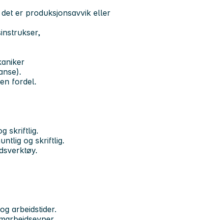
 det er produksjonsavvik eller
sinstrukser,
kaniker
anse).
en fordel.
 skriftlig.
lig og skriftlig.
idsverktøy.
og arbeidstider.
marbeidsevner.