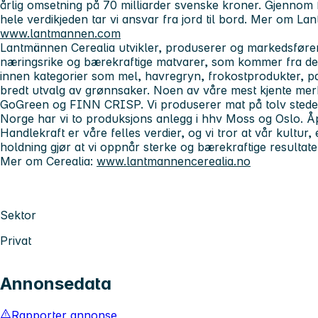
årlig omsetning på 70 milliarder svenske kroner. Gjennom 
hele verdikjeden tar vi ansvar fra jord til bord. Mer om L
www.lantmannen.com
Lantmännen Cerealia utvikler, produserer og markedsfører
næringsrike og bærekraftige matvarer, som kommer fra det 
innen kategorier som mel, havregryn, frokostprodukter, pa
bredt utvalg av grønnsaker. Noen av våre mest kjente me
GoGreen og FINN CRISP. Vi produserer mat på tolv steder 
Norge har vi to produksjons anlegg i hhv Moss og Oslo. 
Handlekraft er våre felles verdier, og vi tror at vår kultur, 
holdning gjør at vi oppnår sterke og bærekraftige resulta
Mer om Cerealia:
www.lantmannencerealia.no
Sektor
Privat
Annonsedata
Rapporter annonse