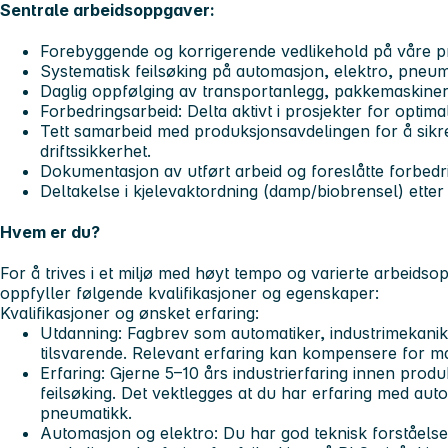
Sentrale arbeidsoppgaver:
Forebyggende og korrigerende vedlikehold
på våre pr
Systematisk feilsøking
på automasjon, elektro, pneum
Daglig oppfølging
av transportanlegg, pakkemaskiner o
Forbedringsarbeid:
Delta aktivt i prosjekter for optim
Tett samarbeid
med produksjonsavdelingen for å sikr
driftssikkerhet.
Dokumentasjon
av utført arbeid og foreslåtte forbedri
Deltakelse i kjelevaktordning
(damp/biobrensel) etter 
Hvem er du?
For å trives i et miljø med høyt tempo og varierte arbeidso
oppfyller følgende kvalifikasjoner og egenskaper:
Kvalifikasjoner og ønsket erfaring:
Utdanning:
Fagbrev som automatiker, industrimekaniker
tilsvarende. Relevant erfaring kan kompensere for m
Erfaring:
Gjerne 5–10 års industrierfaring innen produ
feilsøking. Det vektlegges at du har erfaring med aut
pneumatikk.
Automasjon og elektro:
Du har god teknisk forståelse 