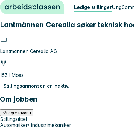
Hopp til innhold
Ledige stillinger
Ung
Somm
Lantmännen Cerealia søker teknisk hod
Lantmannen Cerealia AS
1531 Moss
Stillingsannonsen er inaktiv.
Om jobben
Lagre favoritt
Stillingstittel
Automatiker\ industrimekaniker