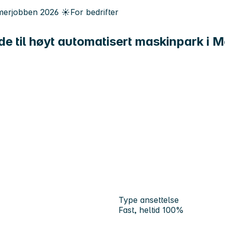
erjobben
2026
☀️
For bedrifter
e til høyt automatisert maskinpark i 
Type ansettelse
Fast, heltid 100%