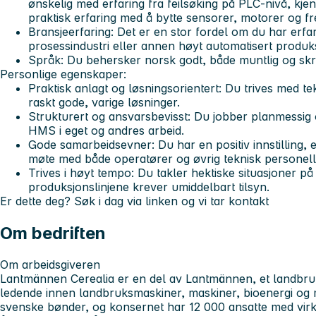
ønskelig med erfaring fra feilsøking på PLC-nivå, kje
praktisk erfaring med å bytte sensorer, motorer og 
Bransjeerfaring:
Det er en stor fordel om du har erfar
prosessindustri eller annen høyt automatisert produk
Språk:
Du behersker norsk godt, både muntlig og skrif
Personlige egenskaper:
Praktisk anlagt og løsningsorientert:
Du trives med tek
raskt gode, varige løsninger.
Strukturert og ansvarsbevisst:
Du jobber planmessig og
HMS i eget og andres arbeid.
Gode samarbeidsevner:
Du har en positiv innstilling, e
møte med både operatører og øvrig teknisk personell
Trives i høyt tempo:
Du takler hektiske situasjoner p
produksjonslinjene krever umiddelbart tilsyn.
Er dette deg? Søk i dag via linken og vi tar kontakt
Om bedriften
Om arbeidsgiveren
Lantmännen Cerealia er en del av Lantmännen, et landbr
ledende innen landbruksmaskiner, maskiner, bioenergi og m
svenske bønder, og konsernet har 12 000 ansatte med virk