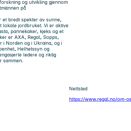
forskning og utvikling gjennom
antmännen på
 et bredt spekter av sunne,
lokale jordbruket. Vi er aktive
sta, pannekaker, kjeks og et
rker er AXA, Regal, Sopps,
i Norden og i Ukraina, og i
Åpenhet, Helhetssyn og
engasjerte ledere og riktig
ter sammen.
Nettsted
https://www.regal.no/om-o