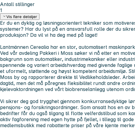
Antall stillinger
1
Vis flere detaljer
Er du en dyktig og løsningsorientert tekniker som motiver
systemer? Har du lyst på en ansvarsfull rolle der du sikre
produksjon? Da vil vi ha deg med på laget!
Lantmännen Cerealia har en stor, automatisert maskinpark 
Ved vår avdeling Pakkeri i Moss søker vi nå etter en motiv
bakgrunn som automatiker, industrimekaniker eller industrie
spennende og variert arbeidshverdag med givende faglige ut
et uformelt, støttende og høyst kompetent arbeidsmiljø. Stil
Moss by og rapporterer direkte til Vedlikeholdsleder. Arbe
dagtid, men det må påregnes fleksibilitet rundt andre ordni
kjelevaktordningen ved vårt biobrenselanlegg utenom ordin
Vi sikrer deg god trygghet gjennom konkurransedyktige løn
pensjons- og forsikringsordninger. Som ansatt hos en av b
bedrifter får du også tilgang til flotte velferdstilbud som k
aktiv fagforening med egen hytte på fjellet, i tillegg til go
medlemsbutikk med rabatterte priser på våre kjente merke