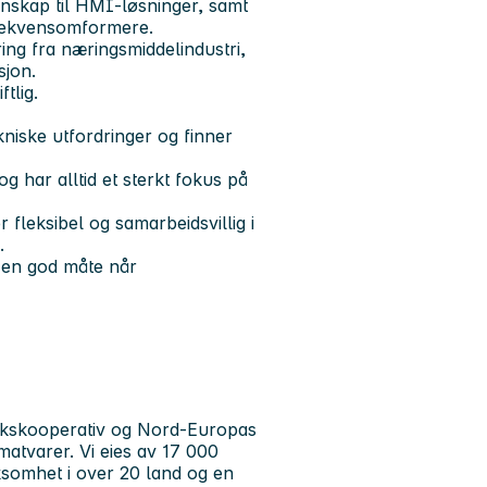
nnskap til HMI-løsninger, samt
frekvensomformere.
ing fra næringsmiddelindustri,
sjon.
tlig.
niske utfordringer og finner
 har alltid et sterkt fokus på
r fleksibel og samarbeidsvillig i
.
å en god måte når
ukskooperativ og Nord-Europas
atvarer. Vi eies av 17 000
somhet i over 20 land og en