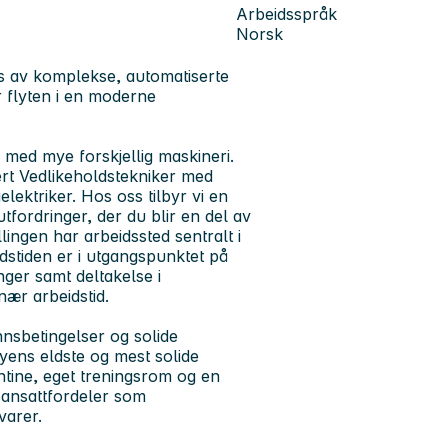
Arbeidsspråk
Norsk
es av komplekse, automatiserte
r flyten i en moderne
med mye forskjellig maskineri.
ert Vedlikeholdstekniker med
lektriker. Hos oss tilbyr vi en
fordringer, der du blir en del av
lingen har arbeidssted sentralt i
idstiden er i utgangspunktet på
nger samt deltakelse i
ær arbeidstid.
nsbetingelser og solide
yens eldste og mest solide
antine, eget treningsrom og en
de ansattfordeler som
varer.