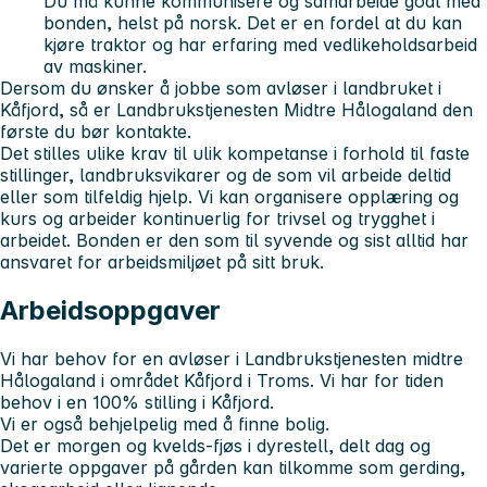
Du må kunne kommunisere og samarbeide godt med
bonden, helst på norsk. Det er en fordel at du kan
kjøre traktor og har erfaring med vedlikeholdsarbeid
av maskiner.
Dersom du ønsker å jobbe som avløser i landbruket i
Kåfjord, så er Landbrukstjenesten Midtre Hålogaland den
første du bør kontakte.
Det stilles ulike krav til ulik kompetanse i forhold til faste
stillinger, landbruksvikarer og de som vil arbeide deltid
eller som tilfeldig hjelp. Vi kan organisere opplæring og
kurs og arbeider kontinuerlig for trivsel og trygghet i
arbeidet. Bonden er den som til syvende og sist alltid har
ansvaret for arbeidsmiljøet på sitt bruk.
Arbeidsoppgaver
Vi har behov for en avløser i Landbrukstjenesten midtre
Hålogaland i området Kåfjord i Troms. Vi har for tiden
behov i en 100% stilling i Kåfjord.
Vi er også behjelpelig med å finne bolig.
Det er morgen og kvelds-fjøs i dyrestell, delt dag og
varierte oppgaver på gården kan tilkomme som gerding,