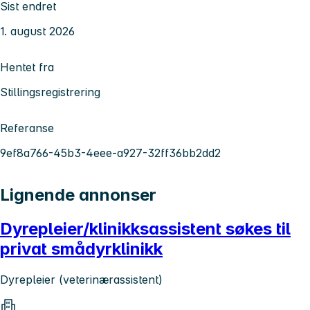
Sist endret
1. august 2026
Hentet fra
Stillingsregistrering
Referanse
9ef8a766-45b3-4eee-a927-32ff36bb2dd2
Lignende annonser
Dyrepleier/klinikksassistent søkes til
privat smådyrklinikk
Dyrepleier (veterinærassistent)