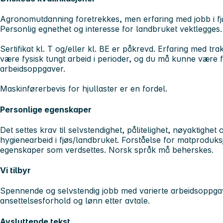
Agronomutdanning foretrekkes, men erfaring med jobb i fjøs
Personlig egnethet og interesse for landbruket vektlegges.
Sertifikat kl. T og/eller kl. BE er påkrevd. Erfaring med tra
være fysisk tungt arbeid i perioder, og du må kunne være f
arbeidsoppgaver.
Maskinførerbevis for hjullaster er en fordel.
Personlige egenskaper
Det settes krav til selvstendighet, pålitelighet, nøyaktighet
hygienearbeid i fjøs/landbruket. Forståelse for matproduk
egenskaper som verdsettes. Norsk språk må beherskes.
Vi tilbyr
Spennende og selvstendig jobb med varierte arbeidsoppgav
ansettelsesforhold og lønn etter avtale.
Avsluttende tekst