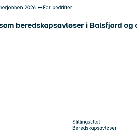
erjobben
2026
☀️
For bedrifter
g som beredskapsavløser i Balsfjord o
Stillingstittel
Beredskapsavløser