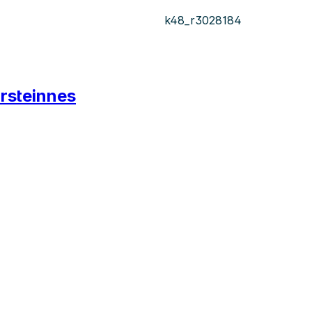
k48_r3028184
orsteinnes