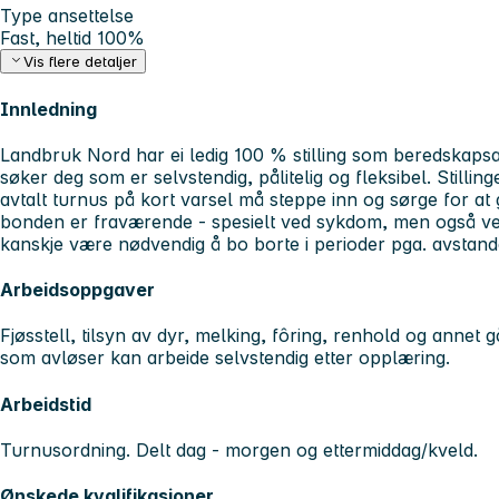
Type ansettelse
Fast, heltid 100%
Vis flere detaljer
Innledning
Landbruk Nord har ei ledig 100 % stilling som beredskapsa
søker deg som er selvstendig, pålitelig og fleksibel. Stilli
avtalt turnus på kort varsel må steppe inn og sørge for at
bonden er fraværende - spesielt ved sykdom, men også ved
kanskje være nødvendig å bo borte i perioder pga. avstand
Arbeidsoppgaver
Fjøsstell, tilsyn av dyr, melking, fôring, renhold og annet g
som avløser kan arbeide selvstendig etter opplæring.
Arbeidstid
Turnusordning. Delt dag - morgen og ettermiddag/kveld.
Ønskede kvalifikasjoner