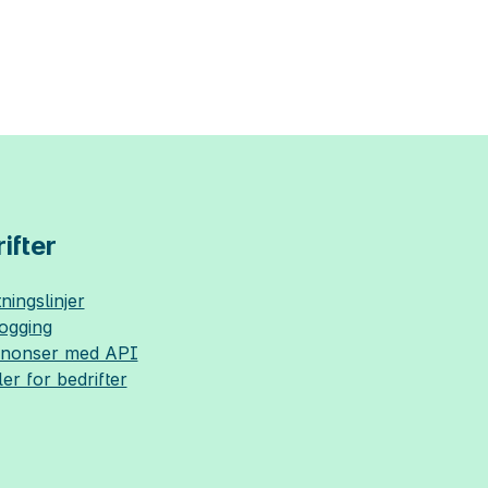
ifter
ningslinjer
logging
nnonser med API
ler for bedrifter