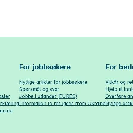
For jobbsøkere
For bedr
Nyttige artikler for jobbsøkere
Vilkår og ret
Spørsmål og svar
Hjelp til inn
sler
Jobbe i utlandet (EURES)
Overføre a
erklæring
Information to refugees from Ukraine
Nyttige artik
sen.no