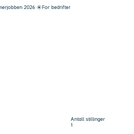
erjobben
2026
☀️
For bedrifter
Antall stillinger
1