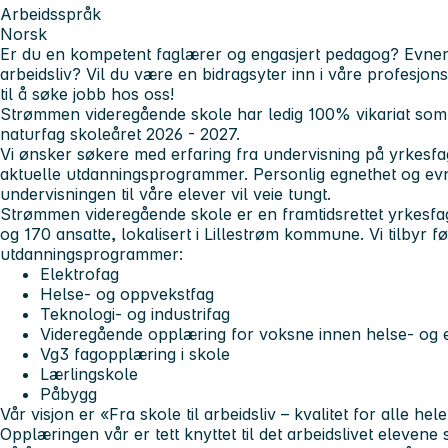
Arbeidsspråk
Norsk
Er du en kompetent faglærer og engasjert pedagog? Evner d
arbeidsliv? Vil du være en bidragsyter inn i våre profesj
til å søke jobb hos oss!
Strømmen videregående skole har ledig 100% vikariat som
naturfag skoleåret 2026 - 2027.
Vi ønsker søkere med erfaring fra undervisning på yrkesfa
aktuelle utdanningsprogrammer. Personlig egnethet og evne t
undervisningen til våre elever vil veie tungt.
Strømmen videregående skole er en framtidsrettet yrkesfa
og 170 ansatte, lokalisert i Lillestrøm kommune. Vi tilbyr f
utdanningsprogrammer:
Elektrofag
Helse- og oppvekstfag
Teknologi- og industrifag
Videregående opplæring for voksne innen helse- og 
Vg3 fagopplæring i skole
Lærlingskole
Påbygg
Vår visjon er «Fra skole til arbeidsliv – kvalitet for alle hel
Opplæringen vår er tett knyttet til det arbeidslivet elevene s