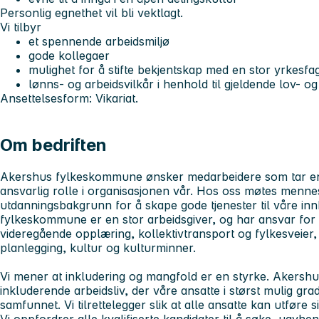
Personlig egnethet vil bli vektlagt.
Vi tilbyr
et spennende arbeidsmiljø
gode kollegaer
mulighet for å stifte bekjentskap med en stor yrkesfa
lønns- og arbeidsvilkår i henhold til gjeldende lov- o
Ansettelsesform: Vikariat.
Om bedriften
Akershus fylkeskommune ønsker medarbeidere som tar en ak
ansvarlig rolle i organisasjonen vår. Hos oss møtes menn
utdanningsbakgrunn for å skape gode tjenester til våre i
fylkeskommune er en stor arbeidsgiver, og har ansvar fo
videregående opplæring, kollektivtransport og fylkesveier,
planlegging, kultur og kulturminner.
Vi mener at inkludering og mangfold er en styrke. Akersh
inkluderende arbeidsliv, der våre ansatte i størst mulig gra
samfunnet. Vi tilrettelegger slik at alle ansatte kan utføre s
Vi oppfordrer alle kvalifiserte kandidater til å søke, uavhen