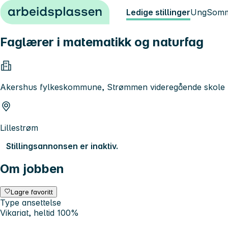
Hopp til innhold
Ledige stillinger
Ung
Somm
Faglærer i matematikk og naturfag
Akershus fylkeskommune, Strømmen videregående skole
Lillestrøm
Stillingsannonsen er inaktiv.
Om jobben
Lagre favoritt
Type ansettelse
Vikariat, heltid 100%