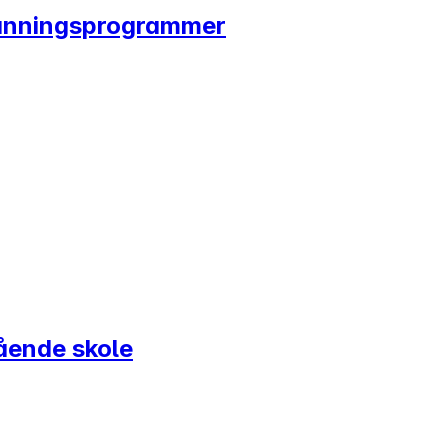
tdanningsprogrammer
ående skole