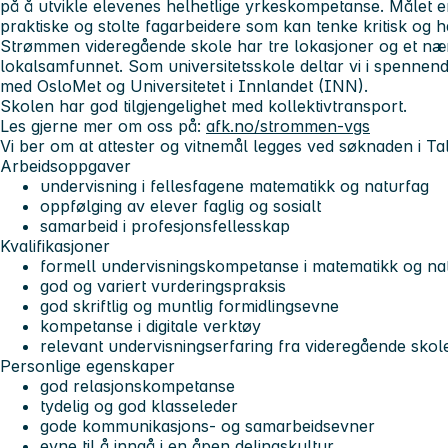
på å utvikle elevenes helhetlige yrkeskompetanse. Målet er 
praktiske og stolte fagarbeidere som kan tenke kritisk og ha
Strømmen videregående skole har tre lokasjoner og et nær
lokalsamfunnet. Som universitetsskole deltar vi i spennen
med OsloMet og Universitetet i Innlandet (INN).
Skolen har god tilgjengelighet med kollektivtransport.
Les gjerne mer om oss på:
afk.no/strommen-vgs
Vi ber om at attester og vitnemål legges ved søknaden i Tal
Arbeidsoppgaver
undervisning i fellesfagene matematikk og naturfag
oppfølging av elever faglig og sosialt
samarbeid i profesjonsfellesskap
Kvalifikasjoner
formell undervisningskompetanse i matematikk og na
god og variert vurderingspraksis
god skriftlig og muntlig formidlingsevne
kompetanse i digitale verktøy
relevant undervisningserfaring fra videregående skol
Personlige egenskaper
god relasjonskompetanse
tydelig og god klasseleder
gode kommunikasjons- og samarbeidsevner
evne til å inngå i en åpen delingskultur