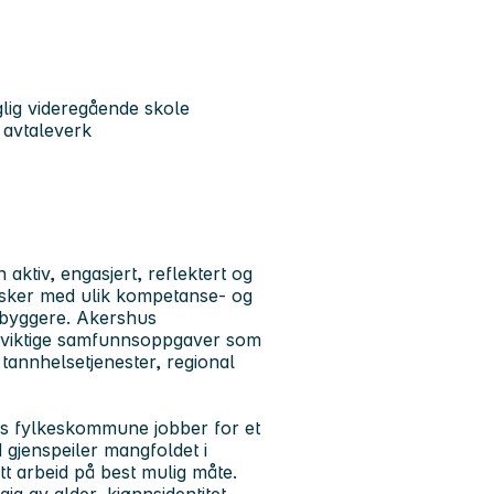
glig videregående skole
g avtaleverk
tiv, engasjert, reflektert og
esker med ulik kompetanse- og
nnbyggere. Akershus
r viktige samfunnsoppgaver som
 tannhelsetjenester, regional
us fylkeskommune jobber for et
d gjenspeiler mangfoldet i
itt arbeid på best mulig måte.
gig av alder, kjønnsidentitet,