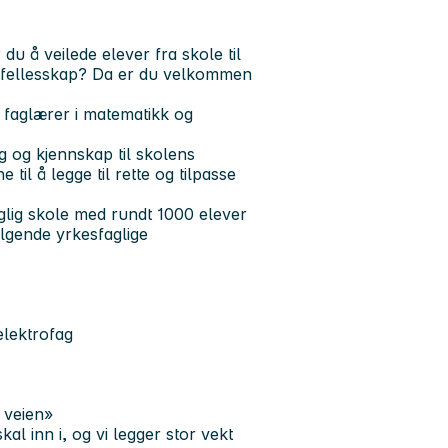
u å veilede elever fra skole til
onsfellesskap? Da er du velkommen
 faglærer i matematikk og
g og kjennskap til skolens
il å legge til rette og tilpasse
glig skole med rundt 1000 elever
ølgende yrkesfaglige
elektrofag
e veien»
kal inn i, og vi legger stor vekt