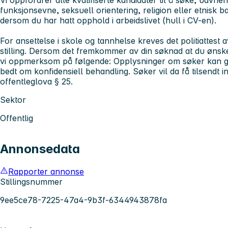
funksjonsevne, seksuell orientering, religion eller etnisk 
dersom du har hatt opphold i arbeidslivet (hull i CV-en).
For ansettelse i skole og tannhelse kreves det politiattest 
stilling. Dersom det fremkommer av din søknad at du ønske
vi oppmerksom på følgende: Opplysninger om søker kan gj
bedt om konfidensiell behandling. Søker vil da få tilsendt i
offentleglova § 25.
Sektor
Offentlig
Annonsedata
Rapporter annonse
Stillingsnummer
9ee5ce78-7225-47a4-9b3f-6344943878fa